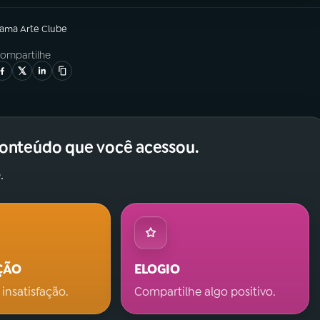
rama
Arte Clube
ompartilhe
conteúdo que você acessou.
.
ÇÃO
ELOGIO
 insatisfação.
Compartilhe algo positivo.