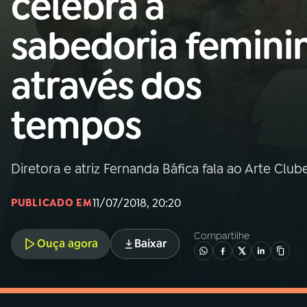
celebra a
MEC
sabedoria femini
01
INÍCIO
através dos
02
A RÁDIO
tempos
03
PROGRAMAÇÃO
Diretora e atriz Fernanda Báfica fala ao Arte Clu
04
PROGRAMAS
11/07/2018, 20:20
PUBLICADO EM
05
PODCASTS
Compartilhe
Ouça agora
Baixar
06
VIDEOCASTS