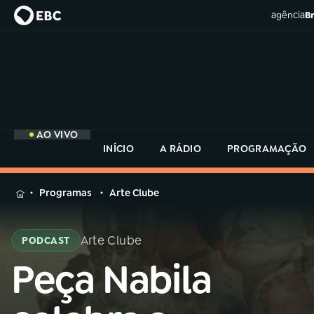
agência
Br
AO VIVO
INÍCIO
A RÁDIO
PROGRAMAÇÃO
MENU
Programas
Arte Clube
Buscar
na
Arte Clube
PODCAST
Rádio
Buscar
MEC
Peça Nabila
Buscar
na
Rádio
Início
AO VIVO