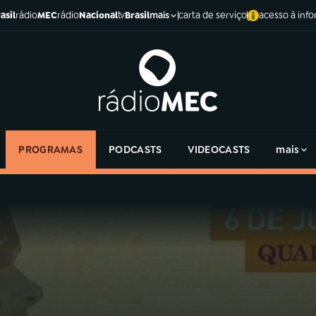
asil
rádio
MEC
rádio
Nacional
tv
Brasil
carta de serviço
acesso à inf
mais
PROGRAMAS
PODCASTS
VIDEOCASTS
mais