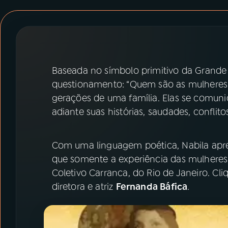
07
ÚLTIMAS
08
PRÊMIO RÁDIO MEC
Baseada no símbolo primitivo da Grand
ACOMPANHE A RÁDIO MEC
questionamento: “Quem são as mulheres 
YouTube
Facebook
gerações de uma família. Elas se comun
adiante suas histórias, saudades, conflit
Instagram
X
Com uma linguagem poética, Nabila aprese
TikTok
que somente a experiência das mulheres
Coletivo Carranca, do Rio de Janeiro. Cl
diretora e atriz
Fernanda Báfica
.