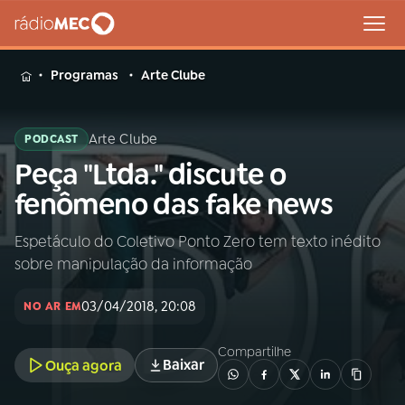
MENU
Programas
Arte Clube
Arte Clube
PODCAST
Peça "Ltda." discute o
Buscar
na
fenômeno das fake news
Rádio
Buscar
MEC
Espetáculo do Coletivo Ponto Zero tem texto inédito
sobre manipulação da informação
Início
AO VIVO
03/04/2018, 20:08
NO AR EM
01
INÍCIO
Compartilhe
Baixar
Ouça agora
02
A RÁDIO