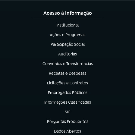
Acesso à Informação
Institucional
(abre em nova aba)
Ações e Programas
(abre em nova aba)
Participação Social
(abre em nova aba)
Auditorias
(abre em nova aba)
Convênios e Transferências
(abre em nova aba)
Receitas e Despesas
(abre em nova aba)
Licitações e Contratos
(abre em nova aba)
Empregados Públicos
(abre em nova aba)
Informações Classificadas
(abre em nova aba)
SIC
(abre em nova aba)
Perguntas Frequentes
(abre em nova aba)
Dados Abertos
(abre em nova aba)