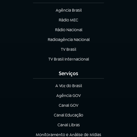
Agência Brasil
(abre em nova aba)
Rádio MEC
Rádio Nacional
(abre em nova aba)
Radioagência Nacional
(abre em nova aba)
TV Brasil
(abre em nova aba)
TV Brasil Internacional
(abre em nova aba)
Serviços
A Voz do Brasil
(abre em nova aba)
Agência GOV
(abre em nova aba)
Canal GOV
(abre em nova aba)
Canal Educação
(abre em nova aba)
Canal Libras
(abre em nova aba)
Monitoramento e Análise de Mídias
(abre em nova aba)