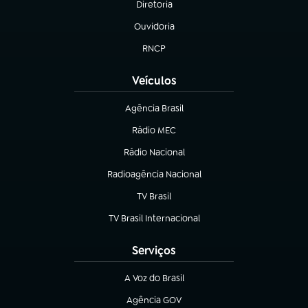
Diretoria
(abre em nova aba)
Ouvidoria
(abre em nova aba)
RNCP
(abre em nova aba)
Veículos
Agência Brasil
(abre em nova aba)
Rádio MEC
Rádio Nacional
(abre em nova aba)
Radioagência Nacional
(abre em nova aba)
TV Brasil
(abre em nova aba)
TV Brasil Internacional
(abre em nova aba)
Serviços
A Voz do Brasil
(abre em nova aba)
Agência GOV
(abre em nova aba)