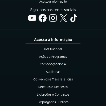
Acesso à Informação
Siga-nos nas redes sociais
Acesso à Informação
Institucional
(abre em nova aba)
Ações e Programas
(abre em nova aba)
Participação Social
(abre em nova aba)
Auditorias
(abre em nova aba)
Convênios e Transferências
(abre em nova aba)
Receitas e Despesas
(abre em nova aba)
Licitações e Contratos
(abre em nova aba)
Empregados Públicos
(abre em nova aba)