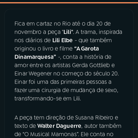
03
PROGRAMAÇÃO
Fica em cartaz no Rio até o dia 20 de
novembro a peça "
Lili"
. A trama, inspirada
04
PROGRAMAS
nos diários de
Lili Elbe
- que também
originou o livro e filme
“A Garota
05
PODCASTS
Dinamarquesa”
-, conta a história de
amor entre os artistas Gerda Gottlieb e
Einar Wegener no começo do século 20.
06
VIDEOCASTS
Einar foi uma das primeiras pessoas a
fazer uma cirurgia de mudança de sexo,
07
ÚLTIMAS
transformando-se em Lili.
08
PRÊMIO RÁDIO MEC
A peça tem direção de Susana Ribeiro e
texto de
Walter Daguerre
, autor também
de “O Musical Mamonas”. Ele conta no
ACOMPANHE A RÁDIO MEC