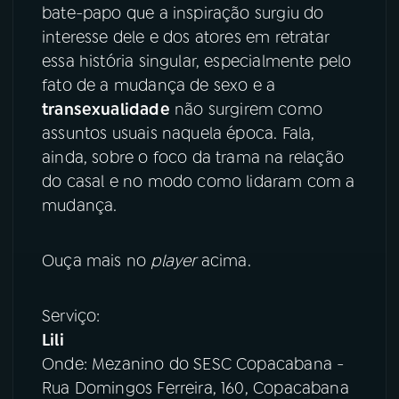
bate-papo que a inspiração surgiu do
interesse dele e dos atores em retratar
YouTube
Facebook
essa história singular, especialmente pelo
fato de a mudança de sexo e a
Instagram
X
transexualidade
não surgirem como
TikTok
assuntos usuais naquela época. Fala,
ainda, sobre o foco da trama na relação
do casal e no modo como lidaram com a
mudança.
Ouça mais no
player
acima.
Serviço:
Lili
Onde: Mezanino do SESC Copacabana -
Rua Domingos Ferreira, 160, Copacabana