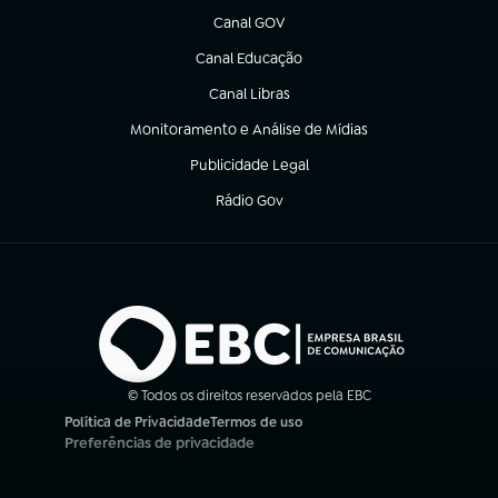
Canal GOV
(abre em nova aba)
Canal Educação
(abre em nova aba)
Canal Libras
(abre em nova aba)
Monitoramento e Análise de Mídias
(abre em nova aba)
Publicidade Legal
(abre em nova aba)
Rádio Gov
(abre em nova aba)
© Todos os direitos reservados pela EBC
Política de Privacidade
Termos de uso
(abre em nova aba)
(abre em nova aba)
Preferências de privacidade