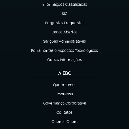
Informações Classificadas
(abre em nova aba)
SIC
(abre em nova aba)
Perguntas Frequentes
(abre em nova aba)
Dados Abertos
(abre em nova aba)
Sanções Administrativas
(abre em nova aba)
Ferramentas e Aspectos Tecnológicos
(abre em nova aba)
Outras Informações
(abre em nova aba)
A EBC
Quem somos
(abre em nova aba)
Imprensa
(abre em nova aba)
Governança Corporativa
(abre em nova aba)
Contatos
(abre em nova aba)
Quem é Quem
(abre em nova aba)