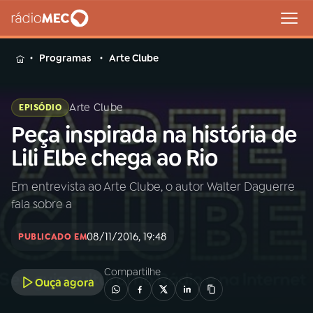
MENU
Programas
Arte Clube
Arte Clube
EPISÓDIO
Peça inspirada na história de
Buscar
na
Lili Elbe chega ao Rio
Rádio
Buscar
MEC
Em entrevista ao Arte Clube, o autor Walter Daguerre
fala sobre a
Início
AO VIVO
08/11/2016, 19:48
PUBLICADO EM
01
INÍCIO
Compartilhe
Ouça agora
02
A RÁDIO