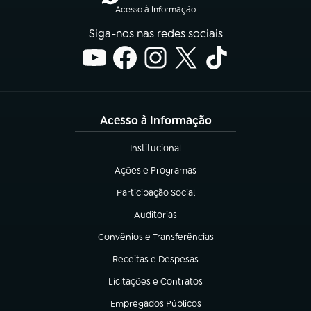
Acesso à Informação
Siga-nos nas redes sociais
Acesso à Informação
Institucional
(abre em nova aba)
Ações e Programas
(abre em nova aba)
Participação Social
(abre em nova aba)
Auditorias
(abre em nova aba)
Convênios e Transferências
(abre em nova aba)
Receitas e Despesas
(abre em nova aba)
Licitações e Contratos
(abre em nova aba)
Empregados Públicos
(abre em nova aba)