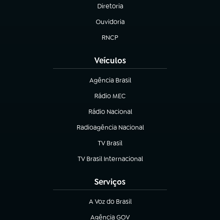
Diretoria
(abre em nova aba)
Ouvidoria
(abre em nova aba)
RNCP
(abre em nova aba)
Veículos
Agência Brasil
(abre em nova aba)
Rádio MEC
Rádio Nacional
(abre em nova aba)
Radioagência Nacional
(abre em nova aba)
TV Brasil
(abre em nova aba)
TV Brasil Internacional
(abre em nova aba)
Serviços
A Voz do Brasil
(abre em nova aba)
Agência GOV