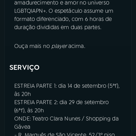
amadurecimento e amor no universo
LGBTQIAPN+. O espetáculo assume um
YouTube
Facebook
formato diferenciado, com 6 horas de
duração divididas em duas partes.
Instagram
X
TikTok
Ouça mais no
player
acima.
SERVIÇO
ESTREIA PARTE 1: dia 14 de setembro (5ªf),
às 20h
ESTREIA PARTE 2: dia 29 de setembro
(6ªf), às 20h
ONDE: Teatro Clara Nunes / Shopping da
Gávea
- R. Marquês de São Vicente, 52/3º piso,