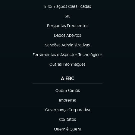
Informações Classificadas
(abre em nova aba)
SIC
(abre em nova aba)
Perguntas Frequentes
(abre em nova aba)
Dados Abertos
(abre em nova aba)
Sanções Administrativas
(abre em nova aba)
Ferramentas e Aspectos Tecnológicos
(abre em nova aba)
Outras Informações
(abre em nova aba)
A EBC
Quem somos
(abre em nova aba)
Imprensa
(abre em nova aba)
Governança Corporativa
(abre em nova aba)
Contatos
(abre em nova aba)
Quem é Quem
(abre em nova aba)