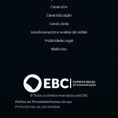
(abre em nova aba)
Canal GOV
(abre em nova aba)
Canal Educação
(abre em nova aba)
Canal Libras
(abre em nova aba)
Monitoramento e Análise de Mídias
(abre em nova aba)
Publicidade Legal
(abre em nova aba)
Rádio Gov
(abre em nova aba)
© Todos os direitos reservados pela EBC
Política de Privacidade
Termos de uso
(abre em nova aba)
(abre em nova aba)
Preferências de privacidade