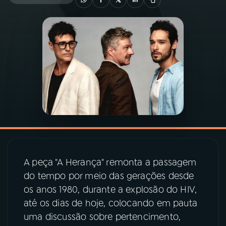
03
PROGRAMAÇÃO
04
PROGRAMAS
05
PODCASTS
06
VIDEOCASTS
07
ÚLTIMAS
A peça "A Herança" remonta a passagem
do tempo por meio das gerações desde
os anos 1980, durante a explosão do HIV,
08
PRÊMIO RÁDIO MEC
até os dias de hoje, colocando em pauta
uma discussão sobre pertencimento,
ACOMPANHE A RÁDIO MEC