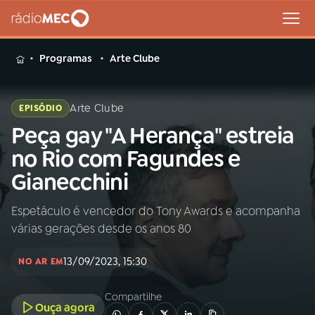
MENU
Programas
Arte Clube
Arte Clube
EPISÓDIO
Peça gay "A Herança" estreia
Buscar
na
no Rio com Fagundes e
Rádio
Buscar
Gianecchini
MEC
Espetáculo é vencedor do Tony Awards e acompanha
Início
AO VIVO
várias gerações desde os anos 80
01
INÍCIO
13/09/2023, 15:30
NO AR EM
Compartilhe
02
A RÁDIO
Ouça agora