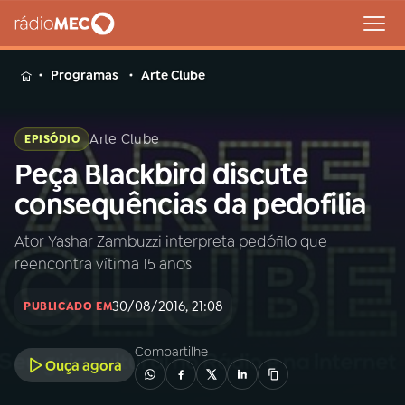
MENU
Programas
Arte Clube
Arte Clube
EPISÓDIO
Peça Blackbird discute
Buscar
na
consequências da pedofilia
Rádio
Buscar
MEC
Ator Yashar Zambuzzi interpreta pedófilo que
reencontra vítima 15 anos
Início
AO VIVO
30/08/2016, 21:08
PUBLICADO EM
01
INÍCIO
Compartilhe
Ouça agora
02
A RÁDIO