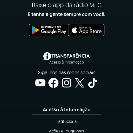
Baixe o app da rádio MEC
E tenha a gente sempre com você.
(abre em nova aba)
TRANSPARÊNCIA
Acesso à Informação
Siga-nos nas redes sociais
Acesso à Informação
Institucional
(abre em nova aba)
Ações e Programas
(abre em nova aba)