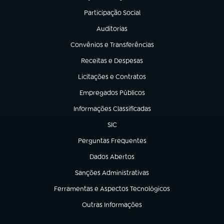
Participação Social
(abre em nova aba)
Auditorias
(abre em nova aba)
Convênios e Transferências
(abre em nova aba)
Receitas e Despesas
(abre em nova aba)
Licitações e Contratos
(abre em nova aba)
Empregados Públicos
(abre em nova aba)
Informações Classificadas
(abre em nova aba)
SIC
(abre em nova aba)
Perguntas Frequentes
(abre em nova aba)
Dados Abertos
(abre em nova aba)
Sanções Administrativas
(abre em nova aba)
Ferramentas e Aspectos Tecnológicos
(abre em nova aba)
Outras Informações
(abre em nova aba)