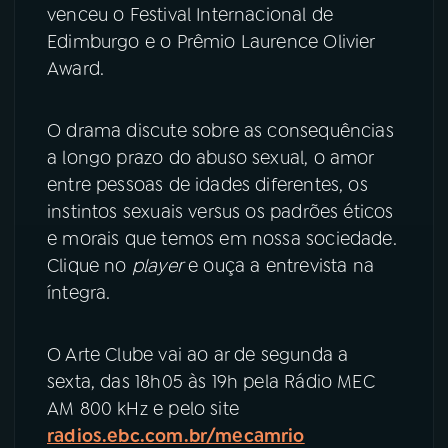
venceu o Festival Internacional de
Edimburgo e o Prêmio Laurence Olivier
YouTube
Facebook
Award.
Instagram
X
O drama discute sobre as consequências
TikTok
a longo prazo do abuso sexual, o amor
entre pessoas de idades diferentes, os
instintos sexuais versus os padrões éticos
e morais que temos em nossa sociedade.
Clique no
player
e ouça a entrevista na
íntegra.
O Arte Clube vai ao ar de segunda a
sexta, das 18h05 às 19h pela Rádio MEC
AM 800 kHz e pelo site
radios.ebc.com.br/mecamrio