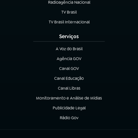
Radioagência Nacional
(abre em nova aba)
TV Brasil
(abre em nova aba)
TV Brasil Internacional
(abre em nova aba)
Serviços
A Voz do Brasil
(abre em nova aba)
Agência GOV
(abre em nova aba)
Canal GOV
(abre em nova aba)
Canal Educação
(abre em nova aba)
Canal Libras
(abre em nova aba)
Monitoramento e Análise de Mídias
(abre em nova aba)
Publicidade Legal
(abre em nova aba)
Rádio Gov
(abre em nova aba)