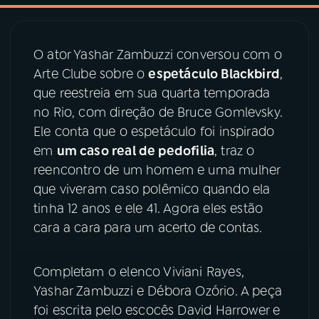
03
PROGRAMAÇÃO
O ator Yashar Zambuzzi conversou com o
Arte Clube sobre o
espetáculo Blackbird
,
04
PROGRAMAS
que reestreia em sua quarta temporada
no Rio, com direção de Bruce Gomlevsky.
05
PODCASTS
Ele conta que o espetáculo foi inspirado
em
um caso real de pedofilia
, traz o
reencontro de um homem e uma mulher
06
VIDEOCASTS
que viveram caso polêmico quando ela
tinha 12 anos e ele 41. Agora eles estão
07
ÚLTIMAS
cara a cara para um acerto de contas.
08
PRÊMIO RÁDIO MEC
Completam o elenco Viviani Rayes,
Yashar Zambuzzi e Débora Ozório. A peça
foi escrita pelo escocês David Harrower e
ACOMPANHE A RÁDIO MEC