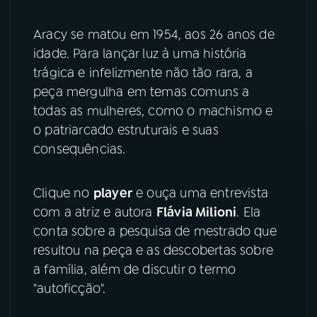
YouTube
Facebook
Aracy se matou em 1954, aos 26 anos de
idade. Para lançar luz à uma história
Instagram
X
trágica e infelizmente não tão rara, a
peça mergulha em temas comuns a
TikTok
todas as mulheres, como o machismo e
o patriarcado estruturais e suas
consequências.
Clique no
player
e ouça uma entrevista
com a atriz e autora
Flávia Milioni
. Ela
conta sobre a pesquisa de mestrado que
resultou na peça e as descobertas sobre
a família, além de discutir o termo
"autoficção".