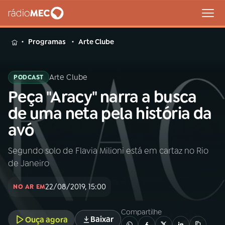
MENU
Programas
Arte Clube
Arte Clube
PODCAST
Peça "Aracy" narra a busca
Buscar
na
de uma neta pela história da
Rádio
Buscar
avó
MEC
Segundo solo de Flavia Milioni está em cartaz no Rio
Início
AO VIVO
de Janeiro
01
INÍCIO
22/08/2019, 15:00
NO AR EM
Compartilhe
02
A RÁDIO
Baixar
Ouça agora