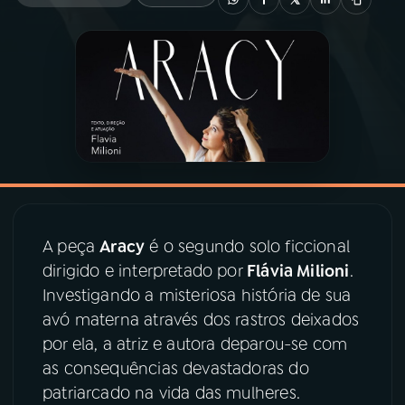
03
PROGRAMAÇÃO
04
PROGRAMAS
05
PODCASTS
06
VIDEOCASTS
A peça
Aracy
é o segundo solo ficcional
dirigido e interpretado por
Flávia Milioni
.
07
ÚLTIMAS
Investigando a misteriosa história de sua
avó materna através dos rastros deixados
por ela, a atriz e autora deparou-se com
08
PRÊMIO RÁDIO MEC
as consequências devastadoras do
patriarcado na vida das mulheres.
ACOMPANHE A RÁDIO MEC