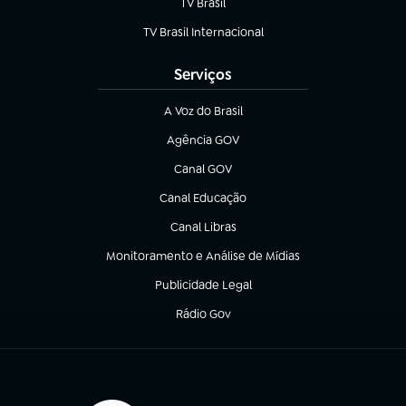
TV Brasil
(abre em nova aba)
TV Brasil Internacional
(abre em nova aba)
Serviços
A Voz do Brasil
(abre em nova aba)
Agência GOV
(abre em nova aba)
Canal GOV
(abre em nova aba)
Canal Educação
(abre em nova aba)
Canal Libras
(abre em nova aba)
Monitoramento e Análise de Mídias
(abre em nova aba)
Publicidade Legal
(abre em nova aba)
Rádio Gov
(abre em nova aba)