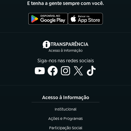
E tenha a gente sempre com você.
(abre em nova aba)
TRANSPARÊNCIA
Acesso à Informação
Siga-nos nas redes sociais
Acesso à Informação
Institucional
(abre em nova aba)
Ações e Programas
(abre em nova aba)
Participação Social
(abre em nova aba)