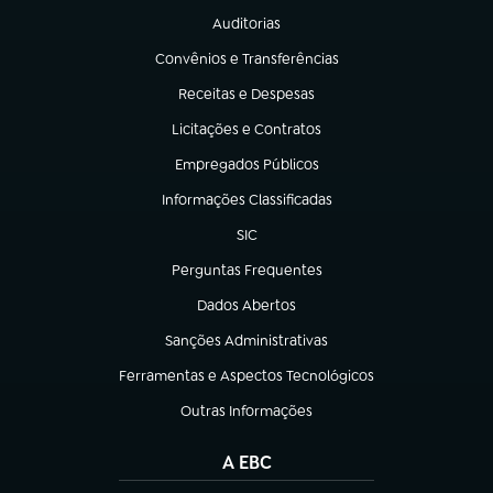
Auditorias
(abre em nova aba)
Convênios e Transferências
(abre em nova aba)
Receitas e Despesas
(abre em nova aba)
Licitações e Contratos
(abre em nova aba)
Empregados Públicos
(abre em nova aba)
Informações Classificadas
(abre em nova aba)
SIC
(abre em nova aba)
Perguntas Frequentes
(abre em nova aba)
Dados Abertos
(abre em nova aba)
Sanções Administrativas
(abre em nova aba)
Ferramentas e Aspectos Tecnológicos
(abre em nova aba)
Outras Informações
(abre em nova aba)
A EBC