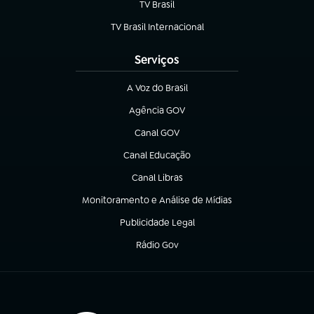
TV Brasil
(abre em nova aba)
TV Brasil Internacional
(abre em nova aba)
Serviços
A Voz do Brasil
(abre em nova aba)
Agência GOV
(abre em nova aba)
Canal GOV
(abre em nova aba)
Canal Educação
(abre em nova aba)
Canal Libras
(abre em nova aba)
Monitoramento e Análise de Mídias
(abre em nova aba)
Publicidade Legal
(abre em nova aba)
Rádio Gov
(abre em nova aba)