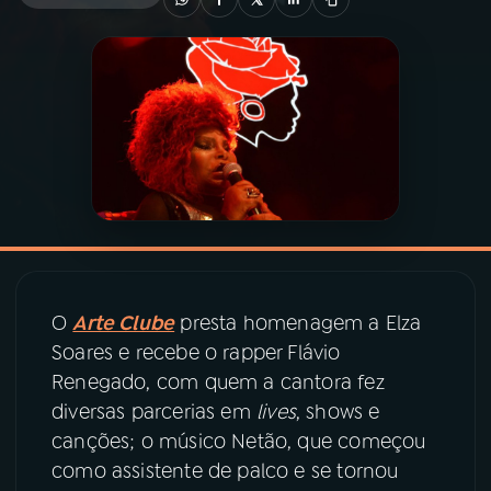
03
PROGRAMAÇÃO
04
PROGRAMAS
05
PODCASTS
06
VIDEOCASTS
O
Arte Clube
presta homenagem a Elza
07
ÚLTIMAS
Soares e recebe o rapper Flávio
Renegado, com quem a cantora fez
diversas parcerias em
lives
, shows e
08
PRÊMIO RÁDIO MEC
canções; o músico Netão, que começou
como assistente de palco e se tornou
ACOMPANHE A RÁDIO MEC