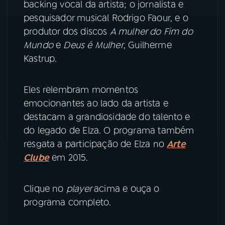
backing vocal da artista; o jornalista e
pesquisador musical Rodrigo Faour, e o
YouTube
Facebook
produtor dos discos
A mulher do Fim do
Mundo
e
Deus é Mulher
, Guilherme
Instagram
X
Kastrup.
TikTok
Eles relembram momentos
emocionantes ao lado da artista e
destacam a grandiosidade do talento e
do legado de Elza. O programa também
resgata a participação de Elza no
Arte
Clube
em 2015.
Clique no
player
acima e ouça o
programa completo.