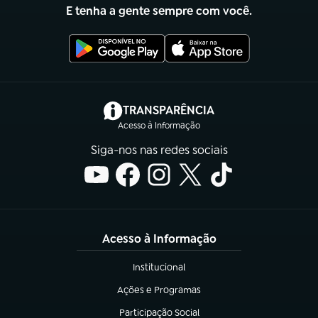
E tenha a gente sempre com você.
(abre em nova aba)
TRANSPARÊNCIA
Acesso à Informação
Siga-nos nas redes sociais
Acesso à Informação
Institucional
(abre em nova aba)
Ações e Programas
(abre em nova aba)
Participação Social
(abre em nova aba)