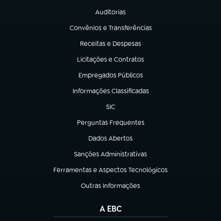
Auditorias
(abre em nova aba)
Convênios e Transferências
(abre em nova aba)
Receitas e Despesas
(abre em nova aba)
Licitações e Contratos
(abre em nova aba)
Empregados Públicos
(abre em nova aba)
Informações Classificadas
(abre em nova aba)
SIC
(abre em nova aba)
Perguntas Frequentes
(abre em nova aba)
Dados Abertos
(abre em nova aba)
Sanções Administrativas
(abre em nova aba)
Ferramentas e Aspectos Tecnológicos
(abre em nova aba)
Outras Informações
(abre em nova aba)
A EBC