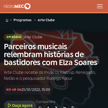
MENU
Programas
Arte Clube
Arte Clube
EPISÓDIO
Parceiros musicais
Buscar
na
relembram histórias de
Rádio
Buscar
bastidores com Elza Soares
MEC
Arte Clube recebe os músicos Kastrup, Renegado,
Início
AO VIVO
Netão e o pesquisador Rodrigo Faour
01
INÍCIO
21/01/2022, 15:00
NO AR EM
Compartilhe
02
A RÁDIO
Ouça agora