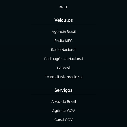
RNCP
(abre em nova aba)
Veículos
Agência Brasil
(abre em nova aba)
Rádio MEC
Rádio Nacional
(abre em nova aba)
Radioagência Nacional
(abre em nova aba)
TV Brasil
(abre em nova aba)
TV Brasil Internacional
(abre em nova aba)
Serviços
A Voz do Brasil
(abre em nova aba)
Agência GOV
(abre em nova aba)
Canal GOV
(abre em nova aba)