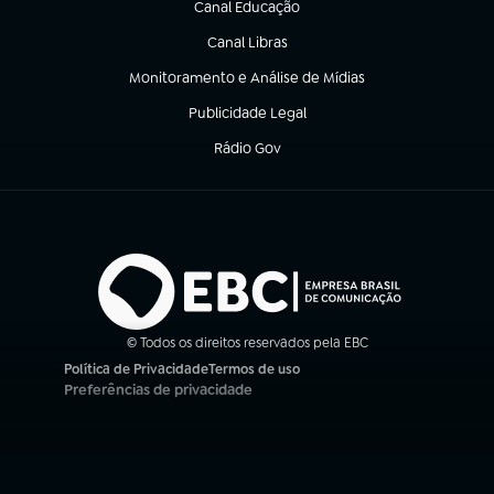
Canal Educação
(abre em nova aba)
Canal Libras
(abre em nova aba)
Monitoramento e Análise de Mídias
(abre em nova aba)
Publicidade Legal
(abre em nova aba)
Rádio Gov
(abre em nova aba)
© Todos os direitos reservados pela EBC
Política de Privacidade
Termos de uso
(abre em nova aba)
(abre em nova aba)
Preferências de privacidade