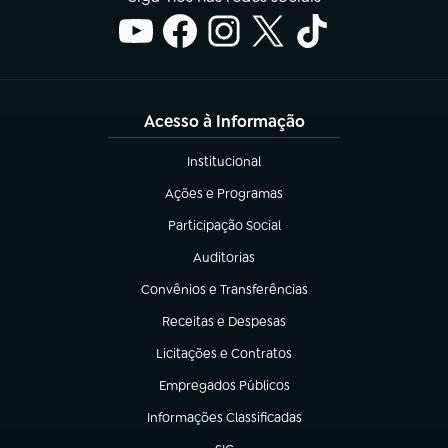
Acesso à Informação
Institucional
(abre em nova aba)
Ações e Programas
(abre em nova aba)
Participação Social
(abre em nova aba)
Auditorias
(abre em nova aba)
Convênios e Transferências
(abre em nova aba)
Receitas e Despesas
(abre em nova aba)
Licitações e Contratos
(abre em nova aba)
Empregados Públicos
(abre em nova aba)
Informações Classificadas
(abre em nova aba)