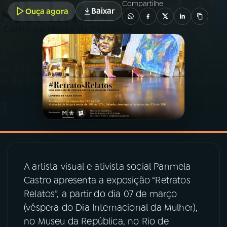
Compartilhe
Baixar
Ouça agora
03
PROGRAMAÇÃO
04
PROGRAMAS
05
PODCASTS
06
VIDEOCASTS
07
ÚLTIMAS
A artista visual e ativista social Panmela
Castro apresenta a exposição “Retratos
08
PRÊMIO RÁDIO MEC
Relatos”, a partir do dia 07 de março
(véspera do Dia Internacional da Mulher),
no Museu da República, no Rio de
ACOMPANHE A RÁDIO MEC