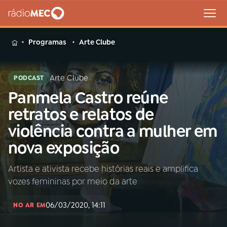
MENU
Programas
Arte Clube
Arte Clube
PODCAST
Panmela Castro reúne
Buscar
na
retratos e relatos de
Rádio
Buscar
violência contra a mulher em
MEC
nova exposição
Início
AO VIVO
Artista e ativista recebe histórias reais e amplifica
vozes femininas por meio da arte
01
INÍCIO
06/03/2020, 14:11
NO AR EM
02
A RÁDIO