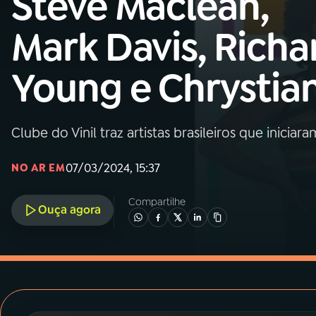
Steve Maclean,
MEC
Mark Davis, Richa
01
INÍCIO
Young e Chrystia
02
A RÁDIO
Clube do Vinil traz artistas brasileiros que inicia
03
PROGRAMAÇÃO
07/03/2024, 15:37
NO AR EM
04
PROGRAMAS
Compartilhe
Ouça agora
05
PODCASTS
06
VIDEOCASTS