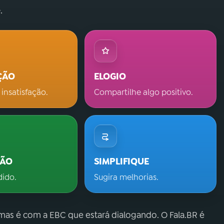
.
ÇÃO
ELOGIO
 insatisfação.
Compartilhe algo positivo.
ÇÃO
SIMPLIFIQUE
dido.
Sugira melhorias.
 mas é com a EBC que estará dialogando. O Fala.BR é