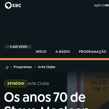
agência
Br
AO VIVO
INÍCIO
A RÁDIO
PROGRAMAÇÃO
MENU
Programas
Arte Clube
Buscar
na
Arte Clube
EPISÓDIO
Rádio
Buscar
MEC
Os anos 70 de
Buscar
na
Rádio
Início
AO VIVO