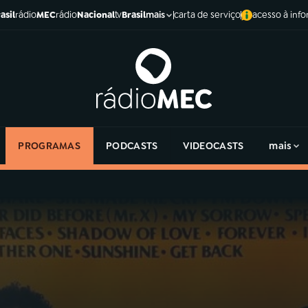
asil
rádio
MEC
rádio
Nacional
tv
Brasil
carta de serviço
acesso à inf
mais
PROGRAMAS
PODCASTS
VIDEOCASTS
mais