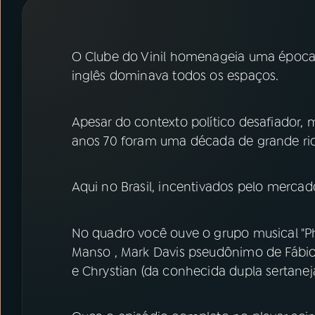
07
ÚLTIMAS
08
PRÊMIO RÁDIO MEC
O Clube do Vinil homenageia uma época
inglês dominava todos os espaços.
ACOMPANHE A RÁDIO MEC
Apesar do contexto político desafiador, m
YouTube
Facebook
anos 70 foram uma década de grande riqu
Instagram
X
Aqui no Brasil, incentivados pelo mercado
TikTok
No quadro você ouve o grupo musical "Ph
Manso , Mark Davis pseudônimo de Fábio 
e Chrystian (da conhecida dupla sertaneja