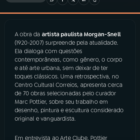
03
PROGRAMAÇÃO
A obra da
artista paulista Morgan-Snell
04
PROGRAMAS
(1920-2007) surpreende pela atualidade.
Ela dialoga com questões
05
PODCASTS
contemporâneas, como gênero, o corpo
e até arte urbana, sem deixar de ter
toques clássicos. Uma retrospectiva, no
06
VIDEOCASTS
Centro Cultural Correios, apresenta cerca
de 70 obras selecionadas pelo curador
07
ÚLTIMAS
Marc Pottier, sobre seu trabalho em
desenho, pintura e escultura considerado
original e vanguardista.
08
PRÊMIO RÁDIO MEC
Em entrevista ao Arte Clube, Pottier
ACOMPANHE A RÁDIO MEC