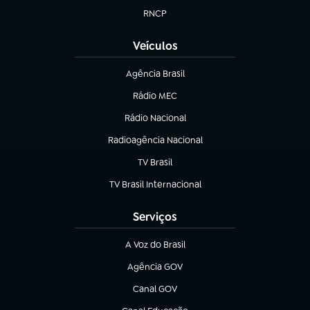
RNCP
(abre em nova aba)
Veículos
Agência Brasil
(abre em nova aba)
Rádio MEC
Rádio Nacional
(abre em nova aba)
Radioagência Nacional
(abre em nova aba)
TV Brasil
(abre em nova aba)
TV Brasil Internacional
(abre em nova aba)
Serviços
A Voz do Brasil
(abre em nova aba)
Agência GOV
(abre em nova aba)
Canal GOV
(abre em nova aba)