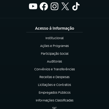
Acesso à Informação
Institucional
(abre em nova aba)
Ações e Programas
(abre em nova aba)
Participação Social
(abre em nova aba)
Auditorias
(abre em nova aba)
Convênios e Transferências
(abre em nova aba)
Receitas e Despesas
(abre em nova aba)
Licitações e Contratos
(abre em nova aba)
Empregados Públicos
(abre em nova aba)
Informações Classificadas
(abre em nova aba)
SIC