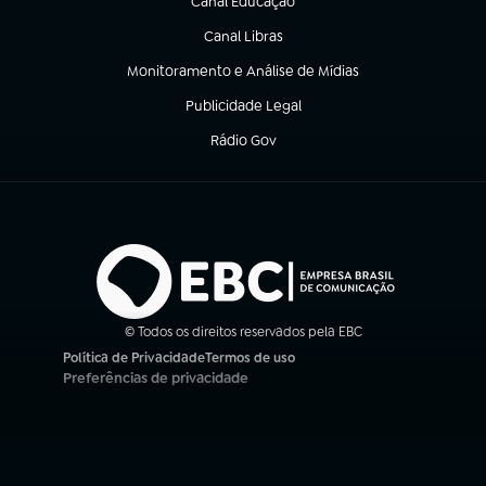
Canal Educação
(abre em nova aba)
Canal Libras
(abre em nova aba)
Monitoramento e Análise de Mídias
(abre em nova aba)
Publicidade Legal
(abre em nova aba)
Rádio Gov
(abre em nova aba)
© Todos os direitos reservados pela EBC
Política de Privacidade
Termos de uso
(abre em nova aba)
(abre em nova aba)
Preferências de privacidade