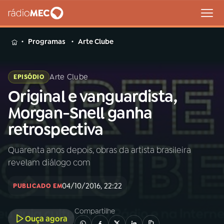
MENU
Programas
Arte Clube
Arte Clube
EPISÓDIO
Original e vanguardista,
Buscar
na
Morgan-Snell ganha
Rádio
Buscar
retrospectiva
MEC
Quarenta anos depois, obras da artista brasileira
Início
AO VIVO
revelam diálogo com
01
INÍCIO
04/10/2016, 22:22
PUBLICADO EM
Compartilhe
02
A RÁDIO
Ouça agora