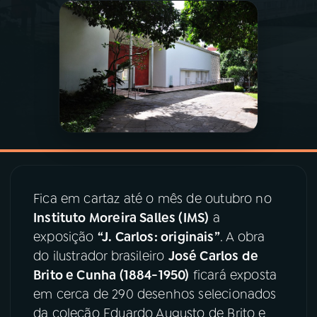
03
PROGRAMAÇÃO
04
PROGRAMAS
05
PODCASTS
06
VIDEOCASTS
Fica em cartaz até o mês de outubro no
Instituto Moreira Salles (IMS)
a
07
ÚLTIMAS
exposição
“J. Carlos: originais”
. A obra
do ilustrador brasileiro
José Carlos de
08
PRÊMIO RÁDIO MEC
Brito e Cunha (1884-1950)
ficará exposta
em cerca de 290 desenhos selecionados
da coleção Eduardo Augusto de Brito e
ACOMPANHE A RÁDIO MEC