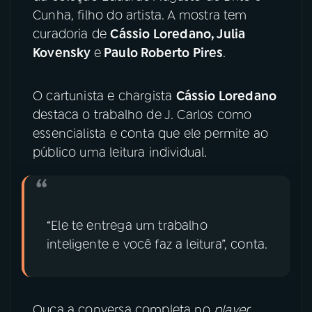
Cunha, filho do artista. A mostra tem
YouTube
Facebook
curadoria de
Cássio Loredano, Julia
Kovensky
e
Paulo Roberto Pires
.
Instagram
X
O cartunista e chargista
Cássio Loredano
TikTok
destaca o trabalho de J. Carlos como
essencialista e conta que ele permite ao
público uma leitura individual.
“Ele te entrega um trabalho
inteligente e você faz a leitura”, conta.
Ouça a conversa completa no
player