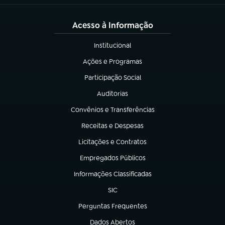
Acesso à Informação
Institucional
(abre em nova aba)
Ações e Programas
(abre em nova aba)
Participação Social
(abre em nova aba)
Auditorias
(abre em nova aba)
Convênios e Transferências
(abre em nova aba)
Receitas e Despesas
(abre em nova aba)
Licitações e Contratos
(abre em nova aba)
Empregados Públicos
(abre em nova aba)
Informações Classificadas
(abre em nova aba)
SIC
(abre em nova aba)
Perguntas Frequentes
(abre em nova aba)
Dados Abertos