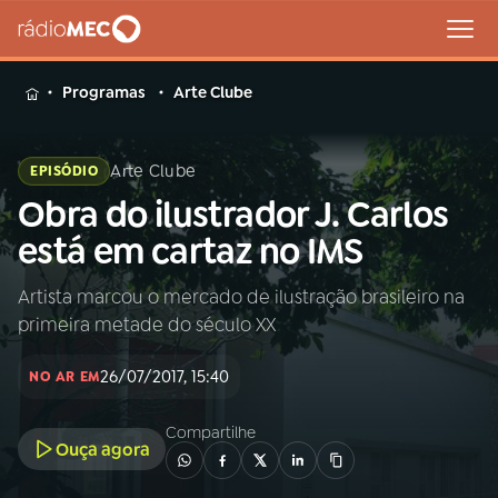
MENU
Programas
Arte Clube
Arte Clube
EPISÓDIO
Obra do ilustrador J. Carlos
Buscar
na
está em cartaz no IMS
Rádio
Buscar
MEC
Artista marcou o mercado de ilustração brasileiro na
primeira metade do século XX
Início
AO VIVO
26/07/2017, 15:40
NO AR EM
01
INÍCIO
Compartilhe
Ouça agora
02
A RÁDIO