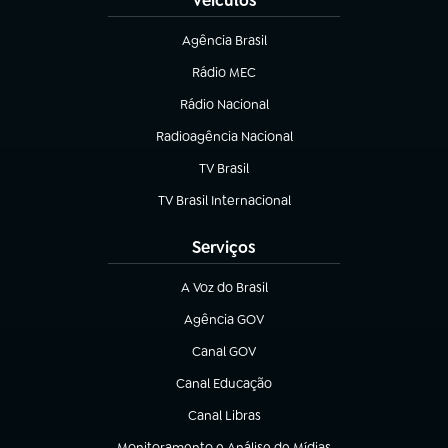
Veículos
Agência Brasil
(abre em nova aba)
Rádio MEC
Rádio Nacional
(abre em nova aba)
Radioagência Nacional
(abre em nova aba)
TV Brasil
(abre em nova aba)
TV Brasil Internacional
(abre em nova aba)
Serviços
A Voz do Brasil
(abre em nova aba)
Agência GOV
(abre em nova aba)
Canal GOV
(abre em nova aba)
Canal Educação
(abre em nova aba)
Canal Libras
(abre em nova aba)
Monitoramento e Análise de Mídias