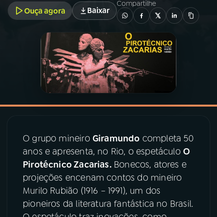
Compartilhe
Baixar
Ouça agora
03
PROGRAMAÇÃO
04
PROGRAMAS
05
PODCASTS
06
VIDEOCASTS
O grupo mineiro
Giramundo
completa 50
anos e apresenta, no Rio, o espetáculo
O
07
ÚLTIMAS
Pirotécnico Zacarias.
Bonecos, atores e
projeções encenam contos do mineiro
08
PRÊMIO RÁDIO MEC
Murilo Rubião (1916 – 1991), um dos
pioneiros da literatura fantástica no Brasil.
O espetáculo traz inovações, como
ACOMPANHE A RÁDIO MEC