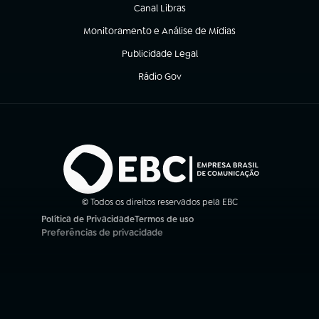
Canal Libras
(abre em nova aba)
Monitoramento e Análise de Mídias
(abre em nova aba)
Publicidade Legal
(abre em nova aba)
Rádio Gov
(abre em nova aba)
© Todos os direitos reservados pela EBC
Política de Privacidade
Termos de uso
(abre em nova aba)
(abre em nova aba)
Preferências de privacidade