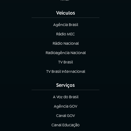
(abre em nova aba)
Veículos
Agência Brasil
(abre em nova aba)
Rádio MEC
Rádio Nacional
(abre em nova aba)
Radioagência Nacional
(abre em nova aba)
TV Brasil
(abre em nova aba)
TV Brasil Internacional
(abre em nova aba)
Serviços
A Voz do Brasil
(abre em nova aba)
Agência GOV
(abre em nova aba)
Canal GOV
(abre em nova aba)
Canal Educação
(abre em nova aba)