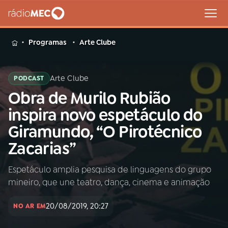
MENU
Programas
Arte Clube
Arte Clube
PODCAST
Obra de Murilo Rubião
Buscar
na
inspira novo espetáculo do
Rádio
Buscar
Giramundo, “O Pirotécnico
MEC
Zacarias”
Início
AO VIVO
Espetáculo amplia pesquisa de linguagens do grupo
mineiro, que une teatro, dança, cinema e animação
01
INÍCIO
20/08/2019, 20:27
NO AR EM
02
A RÁDIO