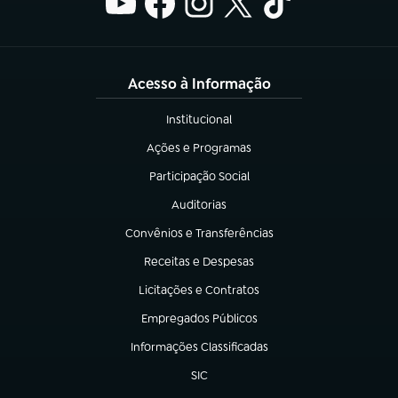
Acesso à Informação
Institucional
(abre em nova aba)
Ações e Programas
(abre em nova aba)
Participação Social
(abre em nova aba)
Auditorias
(abre em nova aba)
Convênios e Transferências
(abre em nova aba)
Receitas e Despesas
(abre em nova aba)
Licitações e Contratos
(abre em nova aba)
Empregados Públicos
(abre em nova aba)
Informações Classificadas
(abre em nova aba)
SIC
(abre em nova aba)