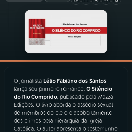
03
PROGRAMAÇÃO
04
PROGRAMAS
05
PODCASTS
06
VIDEOCASTS
O jornalista
Lélio Fabiano dos Santos
lança seu primeiro romance,
O Silêncio
07
ÚLTIMAS
do Rio Comprido
, publicado pela Mazza
Edições. O livro aborda o assédio sexual
08
PRÊMIO RÁDIO MEC
de membros do clero e acobertamento
dos crimes pela hierarquia da Igreja
Católica. O autor apresenta o testemunho
ACOMPANHE A RÁDIO MEC