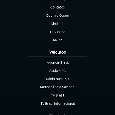
(abre em nova aba)
Contatos
(abre em nova aba)
Quem é Quem
(abre em nova aba)
Diretoria
(abre em nova aba)
Ouvidoria
(abre em nova aba)
RNCP
(abre em nova aba)
Veículos
Agência Brasil
(abre em nova aba)
Rádio MEC
Rádio Nacional
(abre em nova aba)
Radioagência Nacional
(abre em nova aba)
TV Brasil
(abre em nova aba)
TV Brasil Internacional
(abre em nova aba)