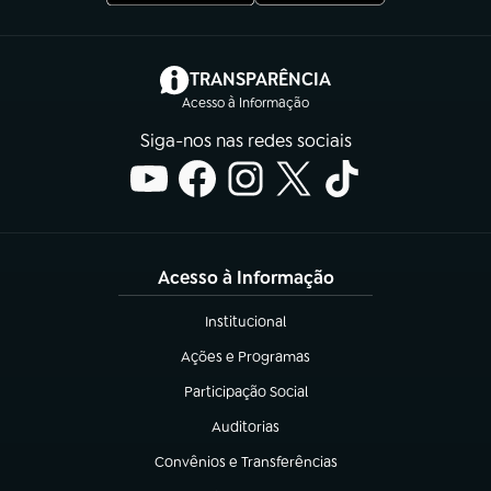
(abre em nova aba)
TRANSPARÊNCIA
Acesso à Informação
Siga-nos nas redes sociais
Acesso à Informação
Institucional
(abre em nova aba)
Ações e Programas
(abre em nova aba)
Participação Social
(abre em nova aba)
Auditorias
(abre em nova aba)
Convênios e Transferências
(abre em nova aba)