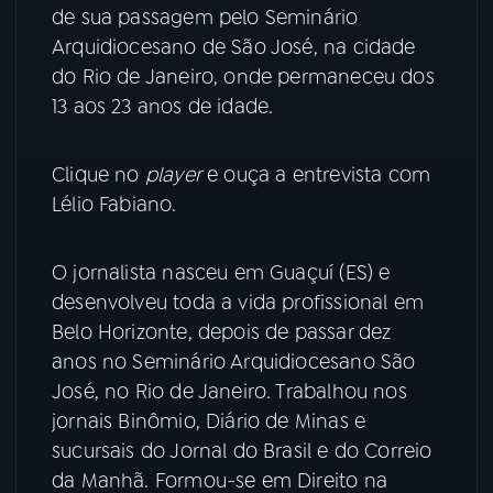
de sua passagem pelo Seminário
Arquidiocesano de São José, na cidade
YouTube
Facebook
do Rio de Janeiro, onde permaneceu dos
13 aos 23 anos de idade.
Instagram
X
TikTok
Clique no
player
e ouça a entrevista com
Lélio Fabiano.
O jornalista nasceu em Guaçuí (ES) e
desenvolveu toda a vida profissional em
Belo Horizonte, depois de passar dez
anos no Seminário Arquidiocesano São
José, no Rio de Janeiro. Trabalhou nos
jornais Binômio, Diário de Minas e
sucursais do Jornal do Brasil e do Correio
da Manhã. Formou-se em Direito na