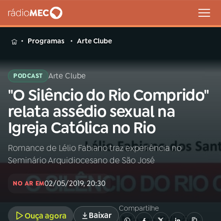
MENU
Programas
Arte Clube
Arte Clube
PODCAST
"O Silêncio do Rio Comprido"
Buscar
na
relata assédio sexual na
Rádio
Buscar
Igreja Católica no Rio
MEC
Romance de Lélio Fabiano traz experiência no
Início
AO VIVO
Seminário Arquidiocesano de São José
01
INÍCIO
02/05/2019, 20:30
NO AR EM
Compartilhe
02
A RÁDIO
Baixar
Ouça agora