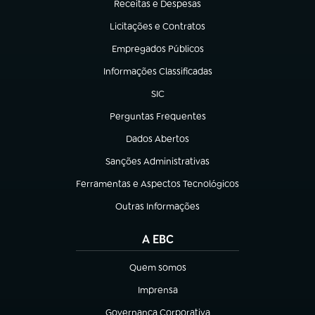
Receitas e Despesas
(abre em nova aba)
Licitações e Contratos
(abre em nova aba)
Empregados Públicos
(abre em nova aba)
Informações Classificadas
(abre em nova aba)
SIC
(abre em nova aba)
Perguntas Frequentes
(abre em nova aba)
Dados Abertos
(abre em nova aba)
Sanções Administrativas
(abre em nova aba)
Ferramentas e Aspectos Tecnológicos
(abre em nova aba)
Outras Informações
(abre em nova aba)
A EBC
Quem somos
(abre em nova aba)
Imprensa
(abre em nova aba)
Governança Corporativa