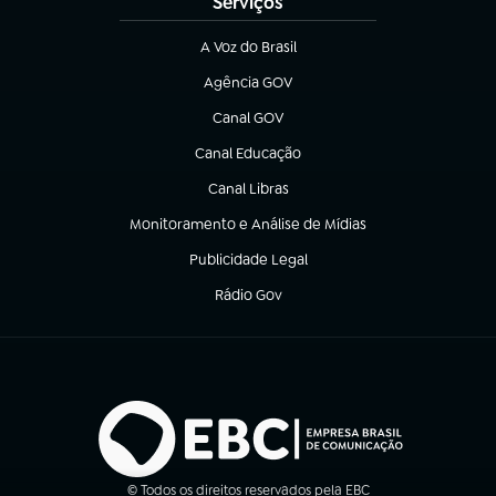
Serviços
A Voz do Brasil
(abre em nova aba)
Agência GOV
(abre em nova aba)
Canal GOV
(abre em nova aba)
Canal Educação
(abre em nova aba)
Canal Libras
(abre em nova aba)
Monitoramento e Análise de Mídias
(abre em nova aba)
Publicidade Legal
(abre em nova aba)
Rádio Gov
(abre em nova aba)
© Todos os direitos reservados pela EBC