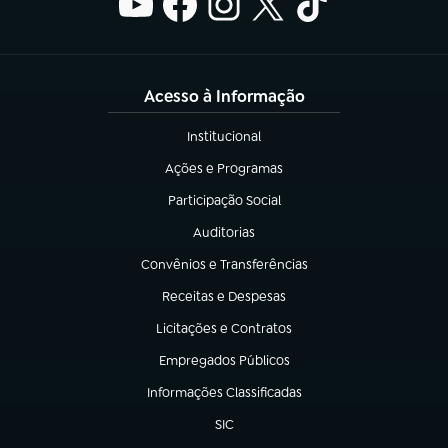
Acesso à Informação
Institucional
(abre em nova aba)
Ações e Programas
(abre em nova aba)
Participação Social
(abre em nova aba)
Auditorias
(abre em nova aba)
Convênios e Transferências
(abre em nova aba)
Receitas e Despesas
(abre em nova aba)
Licitações e Contratos
(abre em nova aba)
Empregados Públicos
(abre em nova aba)
Informações Classificadas
(abre em nova aba)
SIC
(abre em nova aba)