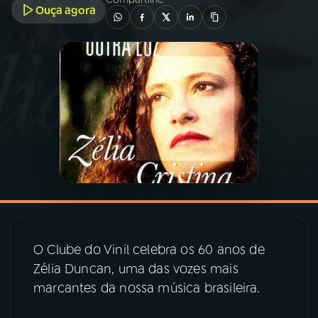
Ouça agora
03
PROGRAMAÇÃO
04
PROGRAMAS
05
PODCASTS
06
VIDEOCASTS
07
ÚLTIMAS
O Clube do Vinil celebra os 60 anos de
Zélia Duncan, uma das vozes mais
08
PRÊMIO RÁDIO MEC
marcantes da nossa música brasileira.
ACOMPANHE A RÁDIO MEC