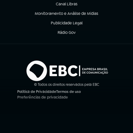
Canal Libras
(abre em nova aba)
Monitoramento e Análise de Mídias
(abre em nova aba)
Publicidade Legal
(abre em nova aba)
Rádio Gov
(abre em nova aba)
© Todos os direitos reservados pela EBC
Política de Privacidade
Termos de uso
(abre em nova aba)
(abre em nova aba)
Preferências de privacidade