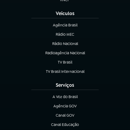
(abre em nova aba)
Veículos
Agência Brasil
(abre em nova aba)
Rádio MEC
Rádio Nacional
(abre em nova aba)
Radioagência Nacional
(abre em nova aba)
TV Brasil
(abre em nova aba)
TV Brasil Internacional
(abre em nova aba)
Serviços
A Voz do Brasil
(abre em nova aba)
Agência GOV
(abre em nova aba)
Canal GOV
(abre em nova aba)
Canal Educação
(abre em nova aba)