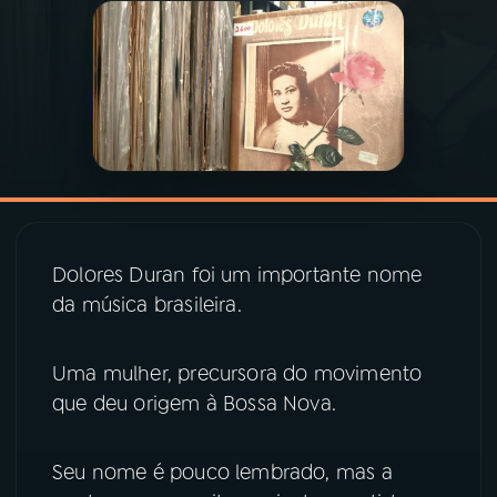
03
PROGRAMAÇÃO
04
PROGRAMAS
05
PODCASTS
Dolores Duran foi um importante nome
06
VIDEOCASTS
da música brasileira.
07
ÚLTIMAS
Uma mulher, precursora do movimento
que deu origem à Bossa Nova.
08
PRÊMIO RÁDIO MEC
Seu nome é pouco lembrado, mas a
ACOMPANHE A RÁDIO MEC