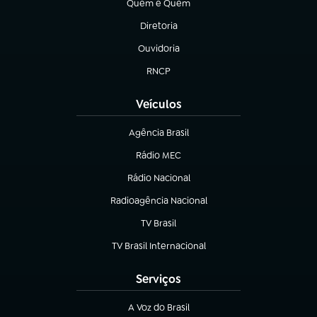
Quem é Quem
(abre em nova aba)
Diretoria
(abre em nova aba)
Ouvidoria
(abre em nova aba)
RNCP
(abre em nova aba)
Veículos
Agência Brasil
(abre em nova aba)
Rádio MEC
Rádio Nacional
(abre em nova aba)
Radioagência Nacional
(abre em nova aba)
TV Brasil
(abre em nova aba)
TV Brasil Internacional
(abre em nova aba)
Serviços
A Voz do Brasil
(abre em nova aba)