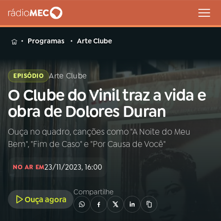
MENU
Programas
Arte Clube
Arte Clube
EPISÓDIO
O Clube do Vinil traz a vida e
Buscar
na
obra de Dolores Duran
Rádio
Buscar
MEC
Ouça no quadro, canções como "A Noite do Meu
Bem", "Fim de Caso" e "Por Causa de Você"
Início
AO VIVO
23/11/2023, 16:00
NO AR EM
01
INÍCIO
Compartilhe
Ouça agora
02
A RÁDIO