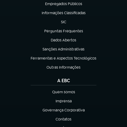
Empregados Públicos
(abre em nova aba)
Informações Classificadas
(abre em nova aba)
SIC
(abre em nova aba)
Perguntas Frequentes
(abre em nova aba)
Dados Abertos
(abre em nova aba)
Sanções Administrativas
(abre em nova aba)
Ferramentas e Aspectos Tecnológicos
(abre em nova aba)
Outras Informações
(abre em nova aba)
A EBC
Quem somos
(abre em nova aba)
Imprensa
(abre em nova aba)
Governança Corporativa
(abre em nova aba)
Contatos
(abre em nova aba)