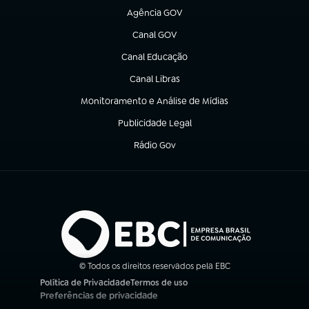
Agência GOV
(abre em nova aba)
Canal GOV
(abre em nova aba)
Canal Educação
(abre em nova aba)
Canal Libras
(abre em nova aba)
Monitoramento e Análise de Mídias
(abre em nova aba)
Publicidade Legal
(abre em nova aba)
Rádio Gov
(abre em nova aba)
© Todos os direitos reservados pela EBC
Política de Privacidade
Termos de uso
(abre em nova aba)
(abre em nova aba)
Preferências de privacidade