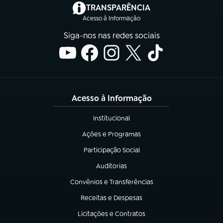
(abre em nova aba)
TRANSPARÊNCIA
Acesso à Informação
Siga-nos nas redes sociais
Acesso à Informação
Institucional
(abre em nova aba)
Ações e Programas
(abre em nova aba)
Participação Social
(abre em nova aba)
Auditorias
(abre em nova aba)
Convênios e Transferências
(abre em nova aba)
Receitas e Despesas
(abre em nova aba)
Licitações e Contratos
(abre em nova aba)