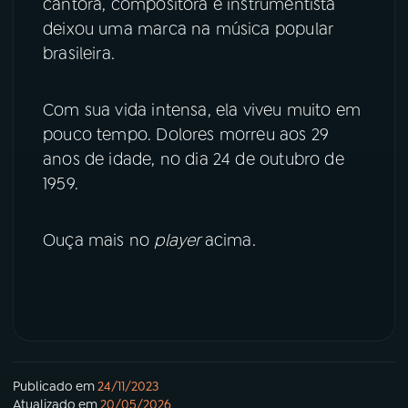
cantora, compositora e instrumentista
deixou uma marca na música popular
YouTube
Facebook
brasileira.
Instagram
X
Com sua vida intensa, ela viveu muito em
TikTok
pouco tempo. Dolores morreu aos 29
anos de idade, no dia 24 de outubro de
1959.
Ouça mais no
player
acima.
Publicado em
24/11/2023
Atualizado em
20/05/2026