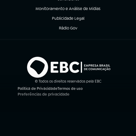
(abre em nova aba)
Monitoramento e Análise de Mídias
(abre em nova aba)
Publicidade Legal
(abre em nova aba)
Rádio Gov
(abre em nova aba)
© Todos os direitos reservados pela EBC
Política de Privacidade
Termos de uso
(abre em nova aba)
(abre em nova aba)
Preferências de privacidade