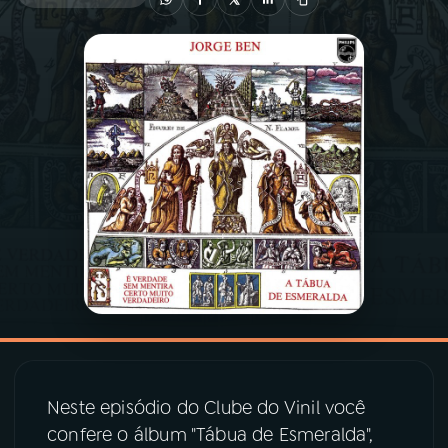
03
PROGRAMAÇÃO
04
PROGRAMAS
05
PODCASTS
06
VIDEOCASTS
07
ÚLTIMAS
08
PRÊMIO RÁDIO MEC
Neste episódio do Clube do Vinil você
confere o álbum "Tábua de Esmeralda",
ACOMPANHE A RÁDIO MEC