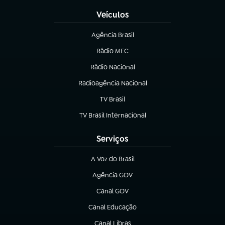
Veículos
Agência Brasil
(abre em nova aba)
Rádio MEC
Rádio Nacional
(abre em nova aba)
Radioagência Nacional
(abre em nova aba)
TV Brasil
(abre em nova aba)
TV Brasil Internacional
(abre em nova aba)
Serviços
A Voz do Brasil
(abre em nova aba)
Agência GOV
(abre em nova aba)
Canal GOV
(abre em nova aba)
Canal Educação
(abre em nova aba)
Canal Libras