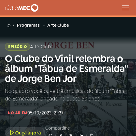
MENU
Programas
Arte Clube
Arte Clube
EPISÓDIO
O Clube do Vinil relembra o
Buscar
na
álbum "Tábua de Esmeralda"
Rádio
Buscar
de Jorge Ben Jor
MEC
No quadro você ouve três músicas do álbum "Tábua
Início
AO VIVO
de Esmeralda" lançado há quase 50 anos
01
INÍCIO
05/10/2023, 21:37
NO AR EM
Compartilhe
02
A RÁDIO
Ouça agora