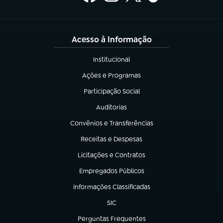
Acesso à Informação
Institucional
(abre em nova aba)
Ações e Programas
(abre em nova aba)
Participação Social
(abre em nova aba)
Auditorias
(abre em nova aba)
Convênios e Transferências
(abre em nova aba)
Receitas e Despesas
(abre em nova aba)
Licitações e Contratos
(abre em nova aba)
Empregados Públicos
(abre em nova aba)
Informações Classificadas
(abre em nova aba)
SIC
(abre em nova aba)
Perguntas Frequentes
(abre em nova aba)