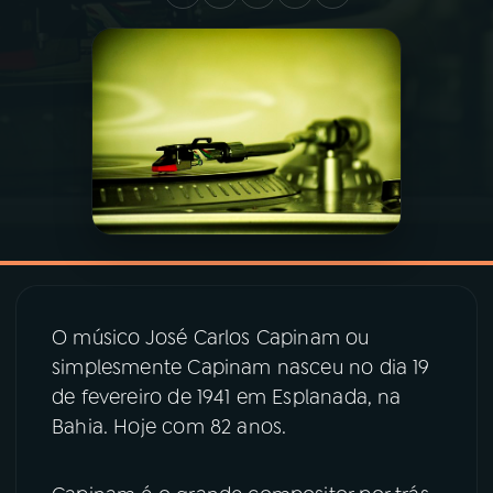
03
PROGRAMAÇÃO
04
PROGRAMAS
05
PODCASTS
06
VIDEOCASTS
O músico José Carlos Capinam ou
07
ÚLTIMAS
simplesmente Capinam nasceu no dia 19
de fevereiro de 1941 em Esplanada, na
08
PRÊMIO RÁDIO MEC
Bahia. Hoje com 82 anos.
ACOMPANHE A RÁDIO MEC