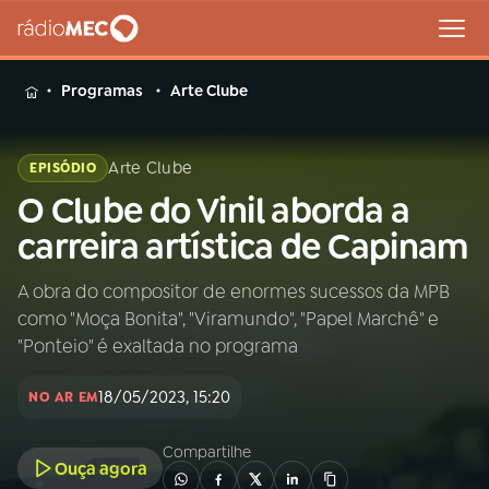
MENU
Programas
Arte Clube
Arte Clube
EPISÓDIO
O Clube do Vinil aborda a
Buscar
na
carreira artística de Capinam
Rádio
Buscar
MEC
A obra do compositor de enormes sucessos da MPB
como "Moça Bonita", "Viramundo", "Papel Marchê" e
Início
AO VIVO
"Ponteio" é exaltada no programa
18/05/2023, 15:20
01
INÍCIO
NO AR EM
Compartilhe
Ouça agora
02
A RÁDIO