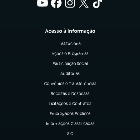
Acesso à Informação
Institucional
(abre em nova aba)
Ações e Programas
(abre em nova aba)
Participação Social
(abre em nova aba)
Auditorias
(abre em nova aba)
Convênios e Transferências
(abre em nova aba)
Receitas e Despesas
(abre em nova aba)
Licitações e Contratos
(abre em nova aba)
Empregados Públicos
(abre em nova aba)
Informações Classificadas
(abre em nova aba)
SIC
(abre em nova aba)