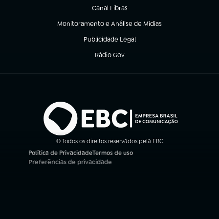
Canal Libras
(abre em nova aba)
Monitoramento e Análise de Mídias
(abre em nova aba)
Publicidade Legal
(abre em nova aba)
Rádio Gov
(abre em nova aba)
© Todos os direitos reservados pela EBC
Política de Privacidade
Termos de uso
(abre em nova aba)
(abre em nova aba)
Preferências de privacidade