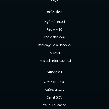
RNCP
(abre em nova aba)
Veículos
Agência Brasil
(abre em nova aba)
Rádio MEC
Rádio Nacional
(abre em nova aba)
Radioagência Nacional
(abre em nova aba)
TV Brasil
(abre em nova aba)
TV Brasil Internacional
(abre em nova aba)
Serviços
A Voz do Brasil
(abre em nova aba)
Agência GOV
(abre em nova aba)
Canal GOV
(abre em nova aba)
Canal Educação
(abre em nova aba)