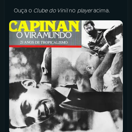
Ouça o
Clube do Vinil
no
player
acima.