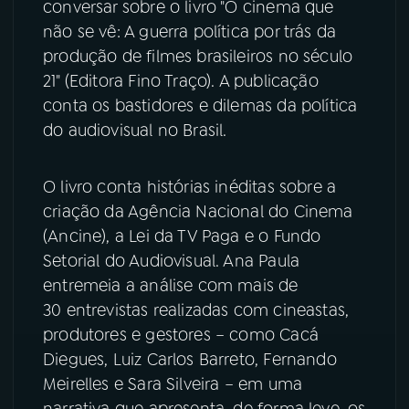
conversar sobre o livro "O cinema que
não se vê: A guerra política por trás da
YouTube
Facebook
produção de filmes brasileiros no século
21" (Editora Fino Traço). A publicação
Instagram
X
conta os bastidores e dilemas da política
do audiovisual no Brasil.
TikTok
O livro conta histórias inéditas sobre a
criação da Agência Nacional do Cinema
(Ancine), a Lei da TV Paga e o Fundo
Setorial do Audiovisual. Ana Paula
entremeia a análise com mais de
30 entrevistas realizadas com cineastas,
produtores e gestores – como Cacá
Diegues, Luiz Carlos Barreto, Fernando
Meirelles e Sara Silveira – em uma
narrativa que apresenta, de forma leve, os