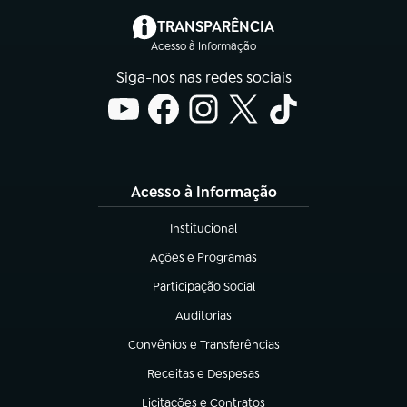
(abre em nova aba)
TRANSPARÊNCIA
Acesso à Informação
Siga-nos nas redes sociais
Acesso à Informação
Institucional
(abre em nova aba)
Ações e Programas
(abre em nova aba)
Participação Social
(abre em nova aba)
Auditorias
(abre em nova aba)
Convênios e Transferências
(abre em nova aba)
Receitas e Despesas
(abre em nova aba)
Licitações e Contratos