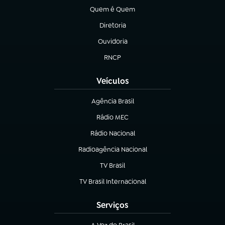
Quem é Quem
(abre em nova aba)
Diretoria
(abre em nova aba)
Ouvidoria
(abre em nova aba)
RNCP
(abre em nova aba)
Veículos
Agência Brasil
(abre em nova aba)
Rádio MEC
Rádio Nacional
(abre em nova aba)
Radioagência Nacional
(abre em nova aba)
TV Brasil
(abre em nova aba)
TV Brasil Internacional
(abre em nova aba)
Serviços