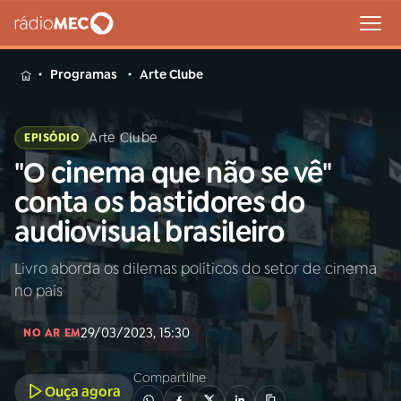
MENU
Programas
Arte Clube
Arte Clube
EPISÓDIO
"O cinema que não se vê"
Buscar
na
conta os bastidores do
Rádio
Buscar
audiovisual brasileiro
MEC
Livro aborda os dilemas políticos do setor de cinema
Início
AO VIVO
no país
01
INÍCIO
29/03/2023, 15:30
NO AR EM
Compartilhe
02
A RÁDIO
Ouça agora