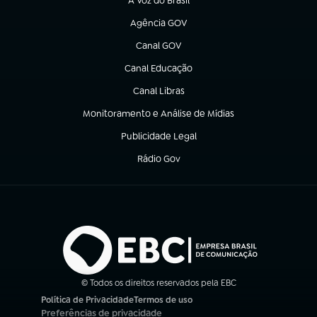
A Voz do Brasil
(abre em nova aba)
Agência GOV
(abre em nova aba)
Canal GOV
(abre em nova aba)
Canal Educação
(abre em nova aba)
Canal Libras
(abre em nova aba)
Monitoramento e Análise de Mídias
(abre em nova aba)
Publicidade Legal
(abre em nova aba)
Rádio Gov
(abre em nova aba)
© Todos os direitos reservados pela EBC
Política de Privacidade
Termos de uso
(abre em nova aba)
(abre em nova aba)
Preferências de privacidade