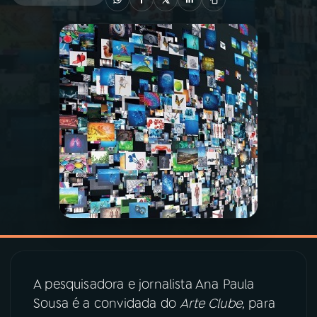
03
PROGRAMAÇÃO
04
PROGRAMAS
05
PODCASTS
06
VIDEOCASTS
07
ÚLTIMAS
08
PRÊMIO RÁDIO MEC
A pesquisadora e jornalista Ana Paula
Sousa é a convidada do
Arte Clube
, para
ACOMPANHE A RÁDIO MEC