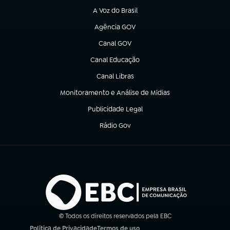
A Voz do Brasil
(abre em nova aba)
Agência GOV
(abre em nova aba)
Canal GOV
(abre em nova aba)
Canal Educação
(abre em nova aba)
Canal Libras
(abre em nova aba)
Monitoramento e Análise de Mídias
(abre em nova aba)
Publicidade Legal
(abre em nova aba)
Rádio Gov
(abre em nova aba)
© Todos os direitos reservados pela EBC
Política de Privacidade
Termos de uso