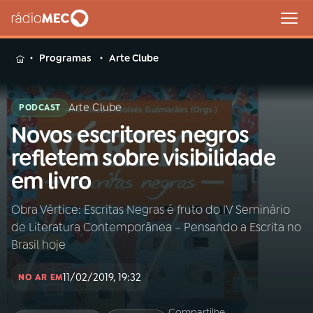
MENU
Programas
Arte Clube
Arte Clube
PODCAST
Novos escritores negros
Buscar
na
refletem sobre visibilidade
Rádio
Buscar
em livro
MEC
Obra Vértice: Escritas Negras é fruto do IV Seminário
Início
AO VIVO
de Literatura Contemporânea – Pensando a Escrita no
Brasil hoje
01
INÍCIO
11/02/2019, 19:32
NO AR EM
02
A RÁDIO
Compartilhe