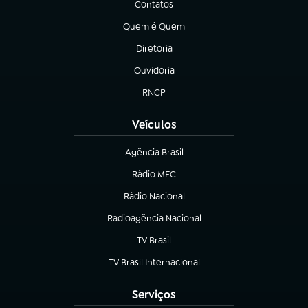
Contatos
(abre em nova aba)
Quem é Quem
(abre em nova aba)
Diretoria
(abre em nova aba)
Ouvidoria
(abre em nova aba)
RNCP
(abre em nova aba)
Veículos
Agência Brasil
(abre em nova aba)
Rádio MEC
Rádio Nacional
(abre em nova aba)
Radioagência Nacional
(abre em nova aba)
TV Brasil
(abre em nova aba)
TV Brasil Internacional
(abre em nova aba)
Serviços