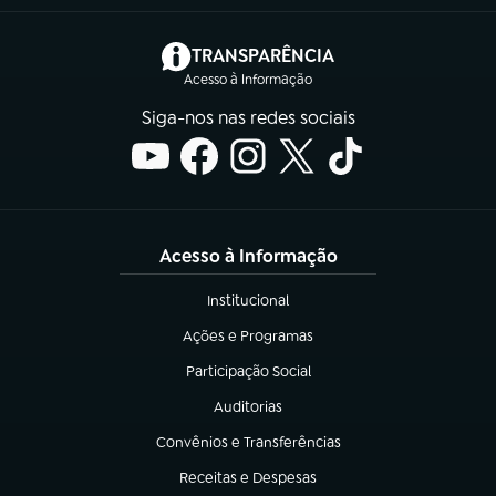
(abre em nova aba)
TRANSPARÊNCIA
Acesso à Informação
Siga-nos nas redes sociais
Acesso à Informação
Institucional
(abre em nova aba)
Ações e Programas
(abre em nova aba)
Participação Social
(abre em nova aba)
Auditorias
(abre em nova aba)
Convênios e Transferências
(abre em nova aba)
Receitas e Despesas
(abre em nova aba)