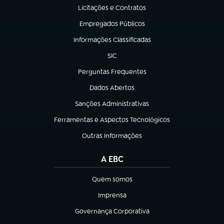
Licitações e Contratos
(abre em nova aba)
Empregados Públicos
(abre em nova aba)
Informações Classificadas
(abre em nova aba)
SIC
(abre em nova aba)
Perguntas Frequentes
(abre em nova aba)
Dados Abertos
(abre em nova aba)
Sanções Administrativas
(abre em nova aba)
Ferramentas e Aspectos Tecnológicos
(abre em nova aba)
Outras Informações
(abre em nova aba)
A EBC
Quem somos
(abre em nova aba)
Imprensa
(abre em nova aba)
Governança Corporativa
(abre em nova aba)