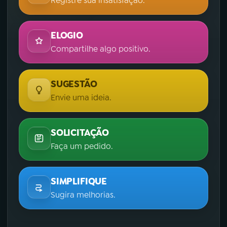
Registre sua insatisfação.
ELOGIO
Compartilhe algo positivo.
SUGESTÃO
Envie uma ideia.
SOLICITAÇÃO
Faça um pedido.
SIMPLIFIQUE
Sugira melhorias.