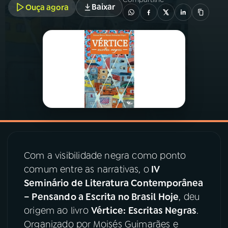
Baixar
Ouça agora
03
PROGRAMAÇÃO
04
PROGRAMAS
05
PODCASTS
06
VIDEOCASTS
Com a visibilidade negra como ponto
07
ÚLTIMAS
comum entre as narrativas, o
IV
Seminário de Literatura Contemporânea
08
PRÊMIO RÁDIO MEC
– Pensando a Escrita no Brasil Hoje
, deu
origem ao livro
Vértice: Escritas Negras
.
Organizado por Moisés Guimarães e
ACOMPANHE A RÁDIO MEC