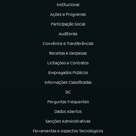
Institucional
(abre em nova aba)
Ações e Programas
(abre em nova aba)
Participação Social
(abre em nova aba)
Auditorias
(abre em nova aba)
Convênios e Transferências
(abre em nova aba)
Receitas e Despesas
(abre em nova aba)
Licitações e Contratos
(abre em nova aba)
Empregados Públicos
(abre em nova aba)
Informações Classificadas
(abre em nova aba)
SIC
(abre em nova aba)
Perguntas Frequentes
(abre em nova aba)
Dados Abertos
(abre em nova aba)
Sanções Administrativas
(abre em nova aba)
Ferramentas e Aspectos Tecnológicos
(abre em nova aba)