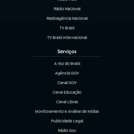
Rádio Nacional
(abre em nova aba)
Radioagência Nacional
(abre em nova aba)
TV Brasil
(abre em nova aba)
TV Brasil Internacional
(abre em nova aba)
Serviços
A Voz do Brasil
(abre em nova aba)
Agência GOV
(abre em nova aba)
Canal GOV
(abre em nova aba)
Canal Educação
(abre em nova aba)
Canal Libras
(abre em nova aba)
Monitoramento e Análise de Mídias
(abre em nova aba)
Publicidade Legal
(abre em nova aba)
Rádio Gov
(abre em nova aba)