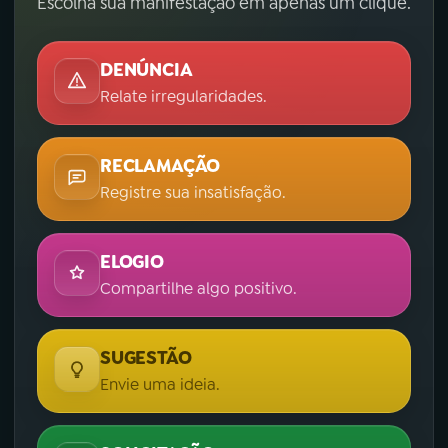
Escolha sua manifestação em apenas um clique.
DENÚNCIA
Relate irregularidades.
RECLAMAÇÃO
Registre sua insatisfação.
ELOGIO
Compartilhe algo positivo.
SUGESTÃO
Envie uma ideia.