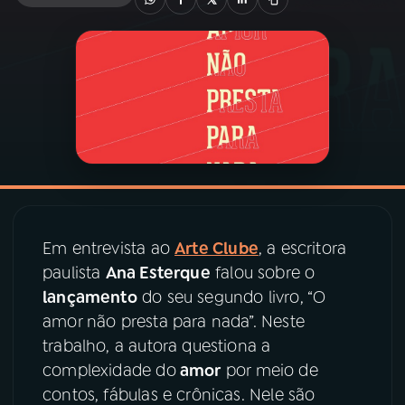
03
PROGRAMAÇÃO
04
PROGRAMAS
05
PODCASTS
06
VIDEOCASTS
Em entrevista ao
Arte Clube
, a escritora
paulista
Ana Esterque
falou sobre o
07
ÚLTIMAS
lançamento
do seu segundo livro, “O
amor não presta para nada”. Neste
08
PRÊMIO RÁDIO MEC
trabalho, a autora questiona a
complexidade do
amor
por meio de
contos, fábulas e crônicas. Nele são
ACOMPANHE A RÁDIO MEC