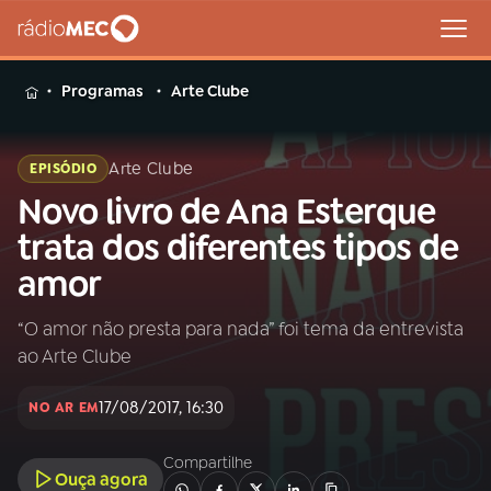
MENU
Programas
Arte Clube
Arte Clube
EPISÓDIO
Novo livro de Ana Esterque
Buscar
na
trata dos diferentes tipos de
Rádio
Buscar
amor
MEC
“O amor não presta para nada” foi tema da entrevista
Início
AO VIVO
ao Arte Clube
01
INÍCIO
17/08/2017, 16:30
NO AR EM
Compartilhe
02
A RÁDIO
Ouça agora