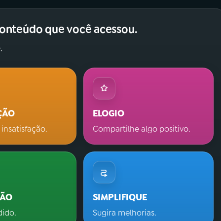
conteúdo que você acessou.
.
ÇÃO
ELOGIO
 insatisfação.
Compartilhe algo positivo.
ÇÃO
SIMPLIFIQUE
dido.
Sugira melhorias.