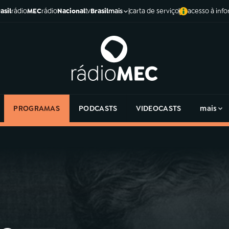
asil
rádio
MEC
rádio
Nacional
tv
Brasil
carta de serviço
acesso à inf
mais
PROGRAMAS
PODCASTS
VIDEOCASTS
mais