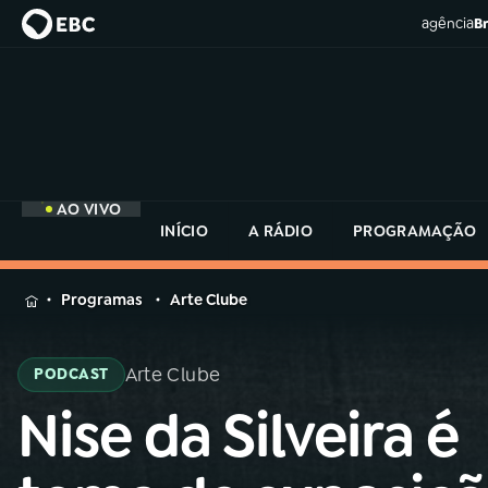
agência
Br
AO VIVO
INÍCIO
A RÁDIO
PROGRAMAÇÃO
MENU
Programas
Arte Clube
Buscar
na
Arte Clube
PODCAST
Rádio
Buscar
MEC
Nise da Silveira é
Buscar
na
Rádio
Início
AO VIVO