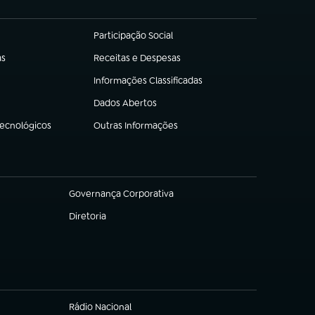
Participação Social
(abre em nova aba)
as
Receitas e Despesas
(abre em nova aba)
Informações Classificadas
(abre em nova aba)
Dados Abertos
(abre em nova aba)
Tecnológicos
Outras Informações
(abre em nova aba)
Governança Corporativa
(abre em nova aba)
Diretoria
(abre em nova aba)
Rádio Nacional
(abre em nova aba)