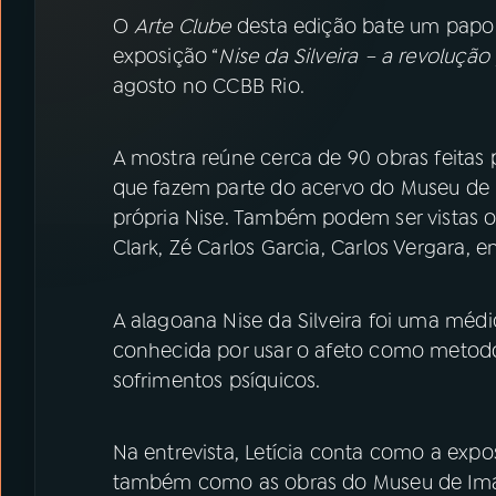
07
ÚLTIMAS
O
Arte Clube
desta edição bate um pap
exposição “
Nise da Silveira – a revolução
08
PRÊMIO RÁDIO MEC
agosto no CCBB Rio.
ACOMPANHE A RÁDIO MEC
A mostra reúne cerca de 90 obras feitas p
que fazem parte do acervo do Museu de 
YouTube
Facebook
própria Nise. Também podem ser vistas 
Clark, Zé Carlos Garcia, Carlos Vergara, e
Instagram
X
TikTok
A alagoana Nise da Silveira foi uma méd
conhecida por usar o afeto como metod
sofrimentos psíquicos.
Na entrevista, Letícia conta como a expo
também como as obras do Museu de Ima