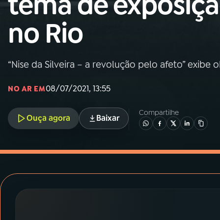
tema de exposiç
MEC
no Rio
01
INÍCIO
02
A RÁDIO
“Nise da Silveira – a revolução pelo afeto” exibe 
08/07/2021, 13:55
NO AR EM
03
PROGRAMAÇÃO
Compartilhe
Ouça agora
Baixar
04
PROGRAMAS
05
PODCASTS
06
VIDEOCASTS