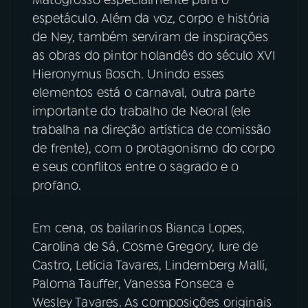
Matogrosso especialmente para o
espetáculo. Além da voz, corpo e história
YouTube
Facebook
de Ney, também serviram de inspirações
as obras do pintor holandês do século XVI
Instagram
X
Hieronymus Bosch. Unindo esses
elementos está o carnaval, outra parte
TikTok
importante do trabalho de Neoral (ele
trabalha na direção artística de comissão
de frente), com o protagonismo do corpo
e seus conflitos entre o sagrado e o
profano.
Em cena, os bailarinos Bianca Lopes,
Carolina de Sá, Cosme Gregory, Iure de
Castro, Letícia Tavares, Lindemberg Mallí,
Paloma Tauffer, Vanessa Fonseca e
Wesley Tavares. As composições originais