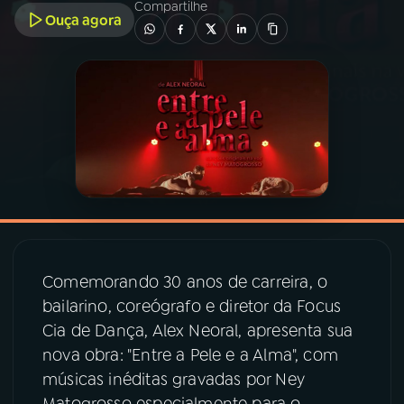
Compartilhe
Ouça agora
03
PROGRAMAÇÃO
04
PROGRAMAS
05
PODCASTS
06
VIDEOCASTS
Comemorando 30 anos de carreira, o
07
ÚLTIMAS
bailarino, coreógrafo e diretor da Focus
Cia de Dança, Alex Neoral, apresenta sua
08
PRÊMIO RÁDIO MEC
nova obra: "Entre a Pele e a Alma", com
músicas inéditas gravadas por Ney
ACOMPANHE A RÁDIO MEC