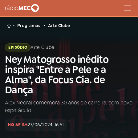
MENU
Programas
Arte Clube
Arte Clube
EPISÓDIO
Ney Matogrosso inédito
Buscar
na
inspira "Entre a Pele e a
Rádio
Buscar
Alma", da Focus Cia. de
MEC
Dança
Início
AO VIVO
Alex Neoral comemora 30 anos de carreira, com novo
espetáculo
01
INÍCIO
27/06/2024, 16:51
NO AR EM
02
A RÁDIO