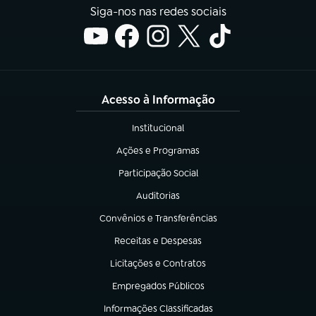
Siga-nos nas redes sociais
Acesso à Informação
Institucional
(abre em nova aba)
Ações e Programas
(abre em nova aba)
Participação Social
(abre em nova aba)
Auditorias
(abre em nova aba)
Convênios e Transferências
(abre em nova aba)
Receitas e Despesas
(abre em nova aba)
Licitações e Contratos
(abre em nova aba)
Empregados Públicos
(abre em nova aba)
Informações Classificadas
(abre em nova aba)