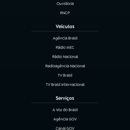
Ouvidoria
(abre em nova aba)
RNCP
(abre em nova aba)
Veículos
Agência Brasil
(abre em nova aba)
Rádio MEC
Rádio Nacional
(abre em nova aba)
Radioagência Nacional
(abre em nova aba)
TV Brasil
(abre em nova aba)
TV Brasil Internacional
(abre em nova aba)
Serviços
A Voz do Brasil
(abre em nova aba)
Agência GOV
(abre em nova aba)
Canal GOV