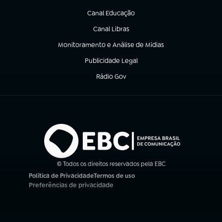
(abre em nova aba)
Canal Educação
(abre em nova aba)
Canal Libras
(abre em nova aba)
Monitoramento e Análise de Mídias
(abre em nova aba)
Publicidade Legal
(abre em nova aba)
Rádio Gov
(abre em nova aba)
© Todos os direitos reservados pela EBC
Política de Privacidade
Termos de uso
(abre em nova aba)
(abre em nova aba)
Preferências de privacidade