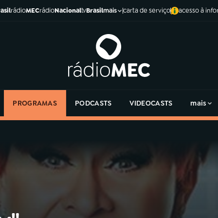
asil
rádio
MEC
rádio
Nacional
tv
Brasil
carta de serviço
acesso à inf
mais
PROGRAMAS
PODCASTS
VIDEOCASTS
mais