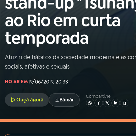
stand-up "Tsunan
MEC
ao Rio em curta
01
INÍCIO
temporada
02
A RÁDIO
Atriz ri de hábitos da sociedade moderna e as c
03
PROGRAMAÇÃO
sociais, afetivas e sexuais
04
PROGRAMAS
19/06/2019, 20:33
NO AR EM
Compartilhe
05
PODCASTS
Ouça agora
Baixar
06
VIDEOCASTS