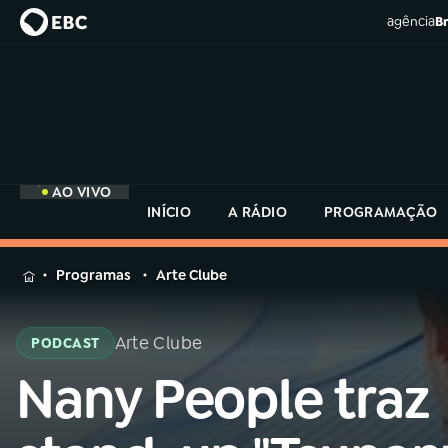
agência
Br
AO VIVO
INÍCIO
A RÁDIO
PROGRAMAÇÃO
MENU
Programas
Arte Clube
Buscar
na
Arte Clube
PODCAST
Rádio
Buscar
MEC
Nany People traz
Buscar
na
Rádio
Início
AO VIVO