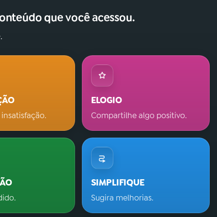
conteúdo que você acessou.
.
ÇÃO
ELOGIO
 insatisfação.
Compartilhe algo positivo.
ÇÃO
SIMPLIFIQUE
dido.
Sugira melhorias.