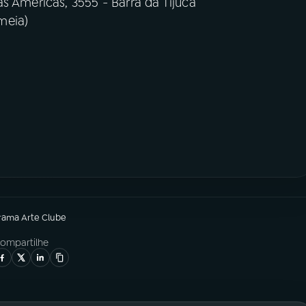
s Américas, 3555 - Barra da Tijuca
(meia)
grama
Arte Clube
ompartilhe