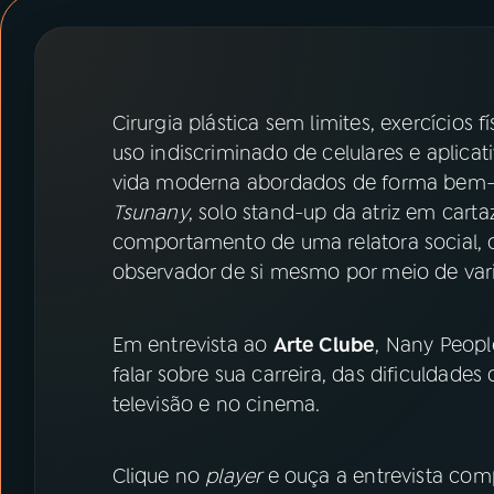
07
ÚLTIMAS
08
PRÊMIO RÁDIO MEC
Cirurgia plástica sem limites, exercícios
uso indiscriminado de celulares e aplica
ACOMPANHE A RÁDIO MEC
vida moderna abordados de forma bem
YouTube
Facebook
Tsunany
, solo stand-up da atriz em cartaz
comportamento de uma relatora social, 
Instagram
X
observador de si mesmo por meio de var
TikTok
Em entrevista ao
Arte Clube
, Nany Peopl
falar sobre sua carreira, das dificuldades
televisão e no cinema.
Clique no
player
e ouça a entrevista comp