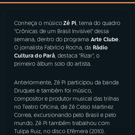
03
PROGRAMAÇÃO
Conheça o músico
Zé Pi
, tema do quadro
"Crônicas de um Brasil Invisível" dessa
04
PROGRAMAS
semana, dentro do programa
Arte Clube
.
O jornalista Fabrício Rocha, da
Rádio
05
PODCASTS
Cultura do Pará
, destaca "Rizar", o
primeiro álbum solo do artista.
06
VIDEOCASTS
Anteriormente, Zé Pi participou da banda
Druques e também foi músico,
07
ÚLTIMAS
compositor e produtor musical das trilhas
no Teatro Oficina, de Zé Celso Martinez
08
PRÊMIO RÁDIO MEC
Correa, excursionando pelo Brasil e pelo
mundo. Zé Pi também trabalhou com
Tulipa Ruiz, no disco Efêmera (2010).
ACOMPANHE A RÁDIO MEC