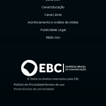
(abre em nova aba)
Canal Educação
(abre em nova aba)
Canal Libras
(abre em nova aba)
Monitoramento e Análise de Mídias
(abre em nova aba)
Publicidade Legal
(abre em nova aba)
Rádio Gov
(abre em nova aba)
© Todos os direitos reservados pela EBC
Política de Privacidade
Termos de uso
(abre em nova aba)
(abre em nova aba)
Preferências de privacidade