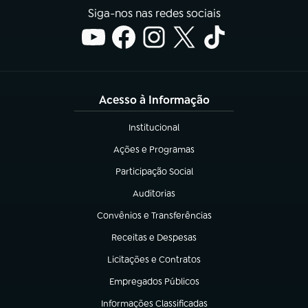
Siga-nos nas redes sociais
Acesso à Informação
Institucional
(abre em nova aba)
Ações e Programas
(abre em nova aba)
Participação Social
(abre em nova aba)
Auditorias
(abre em nova aba)
Convênios e Transferências
(abre em nova aba)
Receitas e Despesas
(abre em nova aba)
Licitações e Contratos
(abre em nova aba)
Empregados Públicos
(abre em nova aba)
Informações Classificadas
(abre em nova aba)