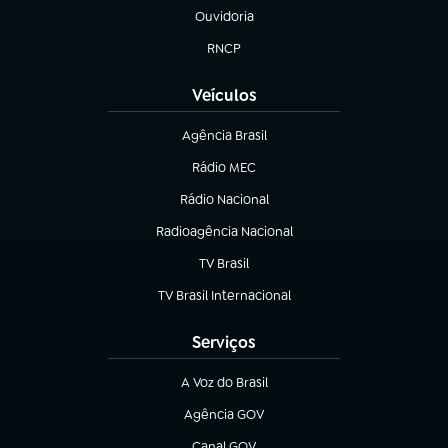
Ouvidoria
(abre em nova aba)
RNCP
(abre em nova aba)
Veículos
Agência Brasil
(abre em nova aba)
Rádio MEC
Rádio Nacional
(abre em nova aba)
Radioagência Nacional
(abre em nova aba)
TV Brasil
(abre em nova aba)
TV Brasil Internacional
(abre em nova aba)
Serviços
A Voz do Brasil
(abre em nova aba)
Agência GOV
(abre em nova aba)
Canal GOV