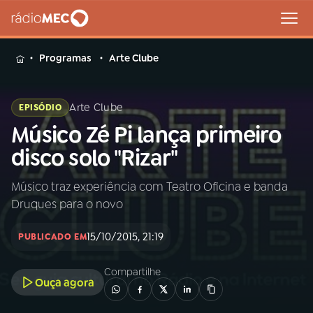
MENU
Programas
Arte Clube
Arte Clube
EPISÓDIO
Músico Zé Pi lança primeiro
Buscar
na
disco solo "Rizar"
Rádio
Buscar
MEC
Músico traz experiência com Teatro Oficina e banda
Druques para o novo
Início
AO VIVO
15/10/2015, 21:19
PUBLICADO EM
01
INÍCIO
Compartilhe
Ouça agora
02
A RÁDIO