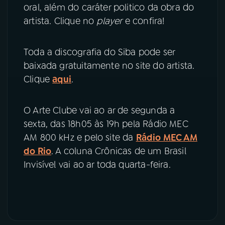
oral, além do caráter politico da obra do
artista. Clique no
player
e confira!
YouTube
Facebook
Instagram
X
Toda a discografia do Siba pode ser
baixada gratuitamente no site do artista.
TikTok
Clique
aqui
.
O Arte Clube vai ao ar de segunda a
sexta, das 18h05 às 19h pela Rádio MEC
AM 800 kHz e pelo site da
Rádio MEC AM
do Rio
. A coluna Crônicas de um Brasil
Invisível vai ao ar toda quarta-feira.