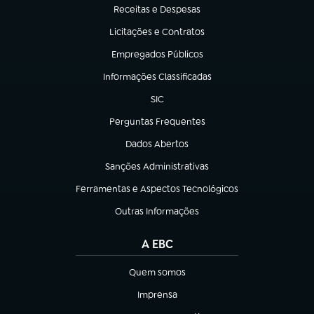
Receitas e Despesas
(abre em nova aba)
Licitações e Contratos
(abre em nova aba)
Empregados Públicos
(abre em nova aba)
Informações Classificadas
(abre em nova aba)
SIC
(abre em nova aba)
Perguntas Frequentes
(abre em nova aba)
Dados Abertos
(abre em nova aba)
Sanções Administrativas
(abre em nova aba)
Ferramentas e Aspectos Tecnológicos
(abre em nova aba)
Outras Informações
(abre em nova aba)
A EBC
Quem somos
(abre em nova aba)
Imprensa
(abre em nova aba)