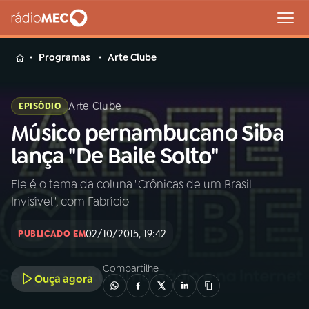
MENU
Programas
Arte Clube
Arte Clube
EPISÓDIO
Músico pernambucano Siba
Buscar
na
lança "De Baile Solto"
Rádio
Buscar
MEC
Ele é o tema da coluna "Crônicas de um Brasil
Invisível", com Fabrício
Início
AO VIVO
02/10/2015, 19:42
PUBLICADO EM
01
INÍCIO
Compartilhe
Ouça agora
02
A RÁDIO