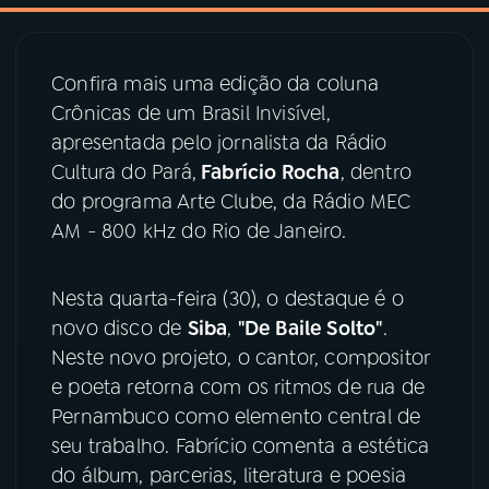
03
PROGRAMAÇÃO
Confira mais uma edição da coluna
Crônicas de um Brasil Invisível,
04
PROGRAMAS
apresentada pelo jornalista da Rádio
Cultura do Pará,
Fabrício Rocha
, dentro
05
PODCASTS
do programa
Arte Clube, da Rádio MEC
AM - 800 kHz do Rio de Janeiro.
06
VIDEOCASTS
Nesta quarta-feira (30), o destaque é o
novo disco de
Siba
,
"De Baile Solto"
.
07
ÚLTIMAS
Neste novo projeto, o cantor, compositor
e poeta retorna com os ritmos de rua de
08
PRÊMIO RÁDIO MEC
Pernambuco como elemento central de
seu trabalho. Fabrício comenta a estética
do álbum, parcerias, literatura e poesia
ACOMPANHE A RÁDIO MEC