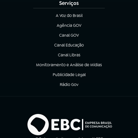
Serviços
A Voz do Brasil
(abre em nova aba)
Agência GOV
(abre em nova aba)
Canal GOV
(abre em nova aba)
Canal Educação
(abre em nova aba)
Canal Libras
(abre em nova aba)
Monitoramento e Análise de Mídias
(abre em nova aba)
Publicidade Legal
(abre em nova aba)
Rádio Gov
(abre em nova aba)