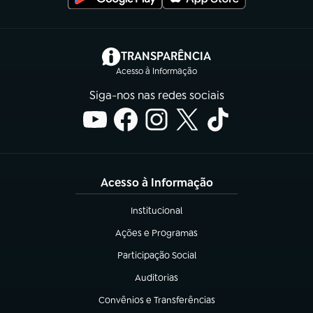
(abre em nova aba)
TRANSPARÊNCIA
Acesso à Informação
Siga-nos nas redes sociais
Acesso à Informação
Institucional
(abre em nova aba)
Ações e Programas
(abre em nova aba)
Participação Social
(abre em nova aba)
Auditorias
(abre em nova aba)
Convênios e Transferências
(abre em nova aba)