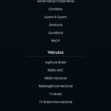
Governança Corporativa
(abre em nova aba)
Contatos
(abre em nova aba)
Quem é Quem
(abre em nova aba)
Diretoria
(abre em nova aba)
Ouvidoria
(abre em nova aba)
RNCP
(abre em nova aba)
Veículos
Agência Brasil
(abre em nova aba)
Rádio MEC
Rádio Nacional
(abre em nova aba)
Radioagência Nacional
(abre em nova aba)
TV Brasil
(abre em nova aba)
TV Brasil Internacional
(abre em nova aba)