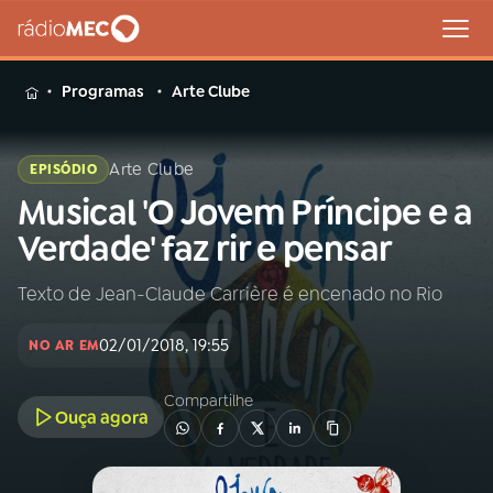
MENU
Programas
Arte Clube
Arte Clube
EPISÓDIO
Musical 'O Jovem Príncipe e a
Buscar
na
Verdade' faz rir e pensar
Rádio
Buscar
MEC
Texto de Jean-Claude Carrière é encenado no Rio
Início
AO VIVO
02/01/2018, 19:55
NO AR EM
01
INÍCIO
Compartilhe
Ouça agora
02
A RÁDIO