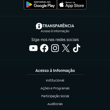
(abre em nova aba)
TRANSPARÊNCIA
Acesso à Informação
Siga-nos nas redes sociais
Acesso à Informação
Institucional
(abre em nova aba)
Ações e Programas
(abre em nova aba)
Participação Social
(abre em nova aba)
Auditorias
(abre em nova aba)