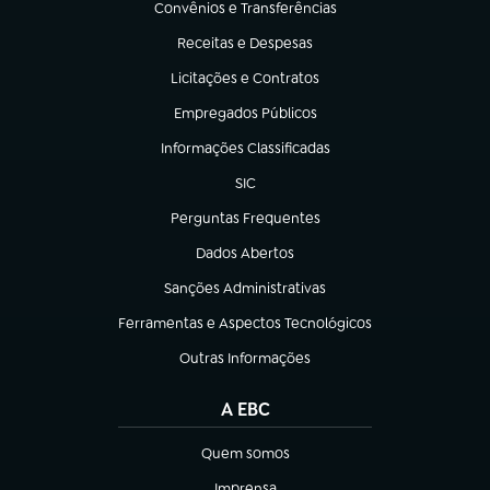
Convênios e Transferências
(abre em nova aba)
Receitas e Despesas
(abre em nova aba)
Licitações e Contratos
(abre em nova aba)
Empregados Públicos
(abre em nova aba)
Informações Classificadas
(abre em nova aba)
SIC
(abre em nova aba)
Perguntas Frequentes
(abre em nova aba)
Dados Abertos
(abre em nova aba)
Sanções Administrativas
(abre em nova aba)
Ferramentas e Aspectos Tecnológicos
(abre em nova aba)
Outras Informações
(abre em nova aba)
A EBC
Quem somos
(abre em nova aba)
Imprensa