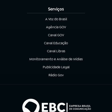
Serviços
A Voz do Brasil
(abre em nova aba)
Agência GOV
(abre em nova aba)
Canal GOV
(abre em nova aba)
Canal Educação
(abre em nova aba)
Canal Libras
(abre em nova aba)
Monitoramento e Análise de Mídias
(abre em nova aba)
Publicidade Legal
(abre em nova aba)
Rádio Gov
(abre em nova aba)