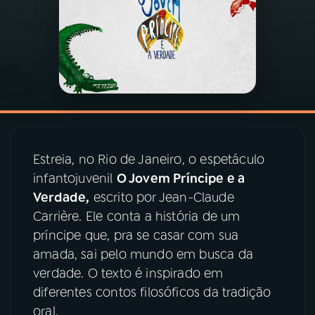
03
PROGRAMAÇÃO
04
PROGRAMAS
05
PODCASTS
Estreia, no Rio de Janeiro, o espetáculo
06
VIDEOCASTS
infantojuvenil
O Jovem Príncipe e a
Verdade,
escrito por Jean-Claude
Carrière. Ele conta a história de um
07
ÚLTIMAS
príncipe que, pra se casar com sua
amada, sai pelo mundo em busca da
08
PRÊMIO RÁDIO MEC
verdade. O texto é inspirado em
diferentes contos filosóficos da tradição
oral.
ACOMPANHE A RÁDIO MEC