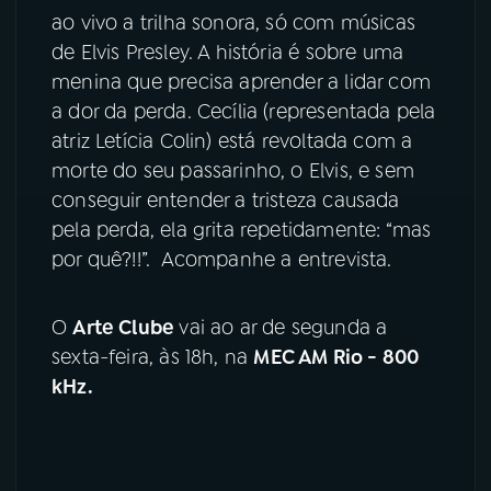
ao vivo a trilha sonora, só com músicas
YouTube
Facebook
de Elvis Presley. A história é sobre uma
menina que precisa aprender a lidar com
Instagram
X
a dor da perda. Cecília (representada pela
atriz Letícia Colin) está revoltada com a
TikTok
morte do seu passarinho, o Elvis, e sem
conseguir entender a tristeza causada
pela perda, ela grita repetidamente: “mas
por quê?!!”. ​Acompanhe a entrevista.
O
Arte Clube
vai ao ar de segunda a
sexta-feira, às 18h, na
MEC AM Rio - 800
kHz.