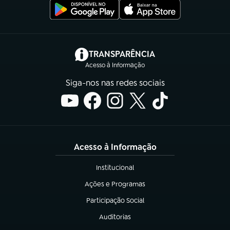
(abre em nova aba)
TRANSPARÊNCIA
Acesso à Informação
Siga-nos nas redes sociais
Acesso à Informação
Institucional
(abre em nova aba)
Ações e Programas
(abre em nova aba)
Participação Social
(abre em nova aba)
Auditorias
(abre em nova aba)