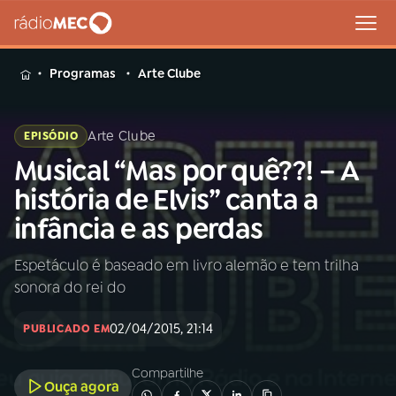
MENU
Programas
Arte Clube
Arte Clube
EPISÓDIO
Musical “Mas por quê??! – A
Buscar
na
história de Elvis” canta a
Rádio
Buscar
infância e as perdas
MEC
Espetáculo é baseado em livro alemão e tem trilha
Início
AO VIVO
sonora do rei do
01
INÍCIO
02/04/2015, 21:14
PUBLICADO EM
Compartilhe
02
A RÁDIO
Ouça agora