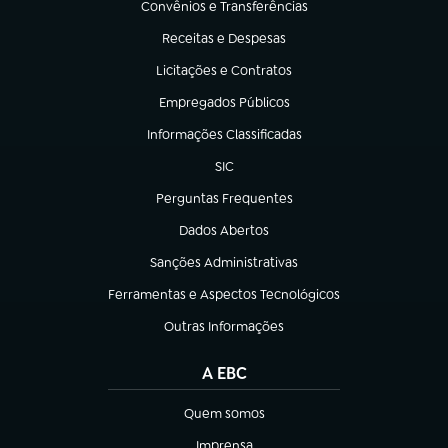
Convênios e Transferências
(abre em nova aba)
Receitas e Despesas
(abre em nova aba)
Licitações e Contratos
(abre em nova aba)
Empregados Públicos
(abre em nova aba)
Informações Classificadas
(abre em nova aba)
SIC
(abre em nova aba)
Perguntas Frequentes
(abre em nova aba)
Dados Abertos
(abre em nova aba)
Sanções Administrativas
(abre em nova aba)
Ferramentas e Aspectos Tecnológicos
(abre em nova aba)
Outras Informações
(abre em nova aba)
A EBC
Quem somos
(abre em nova aba)
Imprensa