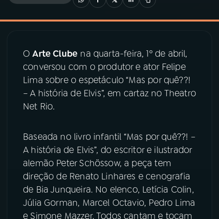
03
PROGRAMAÇÃO
O
Arte Clube
na quarta-feira, 1º de abril,
04
PROGRAMAS
conversou com o produtor e ator Felipe
Lima sobre o espetáculo “Mas por quê??!
05
PODCASTS
– A história de Elvis”, em cartaz no Theatro
Net Rio.
06
VIDEOCASTS
Baseada no livro infantil “Mas por quê??! –
A história de Elvis”, do escritor e ilustrador
07
ÚLTIMAS
alemão Peter Schössow, a peça tem
direção de Renato Linhares e cenografia
08
PRÊMIO RÁDIO MEC
de Bia Junqueira. No elenco, Letícia Colin,
Júlia Gorman, Marcel Octavio, Pedro Lima
e Simone Mazzer. Todos cantam e tocam
ACOMPANHE A RÁDIO MEC