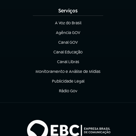
Serviços
A Voz do Brasil
(abre em nova aba)
Agência GOV
(abre em nova aba)
Canal GOV
(abre em nova aba)
Canal Educação
(abre em nova aba)
Canal Libras
(abre em nova aba)
Monitoramento e Análise de Mídias
(abre em nova aba)
Publicidade Legal
(abre em nova aba)
Rádio Gov
(abre em nova aba)