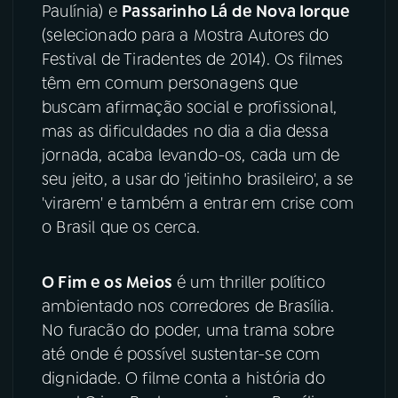
Paulínia) e
Passarinho Lá de Nova Iorque
(selecionado para a Mostra Autores do
YouTube
Facebook
Festival de Tiradentes de 2014). Os filmes
têm em comum personagens que
Instagram
X
buscam afirmação social e profissional,
TikTok
mas as dificuldades no dia a dia dessa
jornada, acaba levando-os, cada um de
seu jeito, a usar do 'jeitinho brasileiro', a se
'virarem' e também a entrar em crise com
o Brasil que os cerca.
O Fim e os Meios
é um thriller político
ambientado nos corredores de Brasília.
No furacão do poder, uma trama sobre
até onde é possível sustentar-se com
dignidade. O filme conta a história do