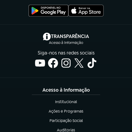
(abre em nova aba)
TRANSPARÊNCIA
Acesso à Informação
Siga-nos nas redes sociais
Acesso à Informação
Institucional
(abre em nova aba)
Ações e Programas
(abre em nova aba)
Participação Social
(abre em nova aba)
Auditorias
(abre em nova aba)