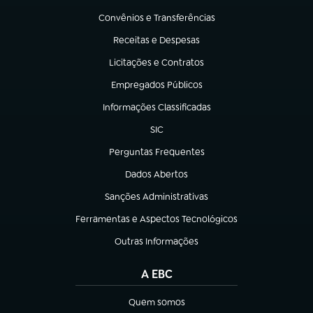
Convênios e Transferências
(abre em nova aba)
Receitas e Despesas
(abre em nova aba)
Licitações e Contratos
(abre em nova aba)
Empregados Públicos
(abre em nova aba)
Informações Classificadas
(abre em nova aba)
SIC
(abre em nova aba)
Perguntas Frequentes
(abre em nova aba)
Dados Abertos
(abre em nova aba)
Sanções Administrativas
(abre em nova aba)
Ferramentas e Aspectos Tecnológicos
(abre em nova aba)
Outras Informações
(abre em nova aba)
A EBC
Quem somos
(abre em nova aba)