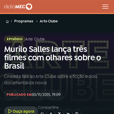
MENU
Programas
Arte Clube
Arte Clube
EPISÓDIO
Murilo Salles lança três
Buscar
na
filmes com olhares sobre o
Rádio
Buscar
Brasil
MEC
Cineasta fala ao Arte Clube sobre a ficção e dois
Início
AO VIVO
documentários novos
01
INÍCIO
30/11/2015, 19:09
PUBLICADO EM
Compartilhe
02
A RÁDIO
Ouça agora