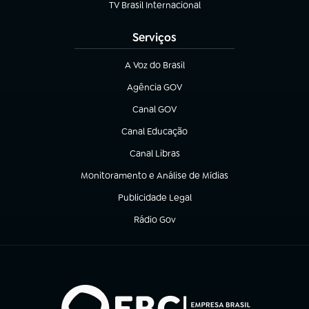
TV Brasil Internacional
(abre em nova aba)
Serviços
A Voz do Brasil
(abre em nova aba)
Agência GOV
(abre em nova aba)
Canal GOV
(abre em nova aba)
Canal Educação
(abre em nova aba)
Canal Libras
(abre em nova aba)
Monitoramento e Análise de Mídias
(abre em nova aba)
Publicidade Legal
(abre em nova aba)
Rádio Gov
(abre em nova aba)