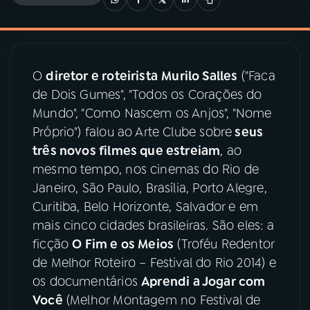
03
PROGRAMAÇÃO
O
diretor e roteirista
Murilo Salles
("Faca
04
PROGRAMAS
de Dois Gumes", "Todos os Corações do
Mundo", "Como Nascem os Anjos", "Nome
05
PODCASTS
Próprio") falou ao Arte Clube sobre
seus
três novos filmes que estreiam
, ao
mesmo tempo, nos cinemas do Rio de
06
VIDEOCASTS
Janeiro, São Paulo, Brasília, Porto Alegre,
Curitiba, Belo Horizonte, Salvador e em
07
ÚLTIMAS
mais cinco cidades brasileiras. São eles: a
ficção
O Fim e os Meios
(Troféu Redentor
de Melhor Roteiro – Festival do Rio 2014) e
08
PRÊMIO RÁDIO MEC
os documentários
Aprendi a Jogar com
Você
(Melhor Montagem no Festival de
ACOMPANHE A RÁDIO MEC