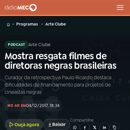
MENU
Programas
Arte Clube
Arte Clube
PODCAST
Mostra resgata filmes de
Buscar
na
diretoras negras brasileiras
Rádio
Buscar
MEC
Curador da retrospectiva Paulo Ricardo destaca
dificuldades de financiamento para projetos de
Início
AO VIVO
cineastas negras
04/12/2017, 18:34
01
INÍCIO
NO AR EM
Compartilhe
Baixar
Ouça agora
02
A RÁDIO