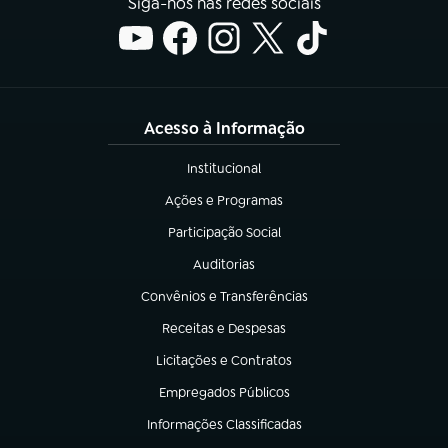
Siga-nos nas redes sociais
Acesso à Informação
Institucional
(abre em nova aba)
Ações e Programas
(abre em nova aba)
Participação Social
(abre em nova aba)
Auditorias
(abre em nova aba)
Convênios e Transferências
(abre em nova aba)
Receitas e Despesas
(abre em nova aba)
Licitações e Contratos
(abre em nova aba)
Empregados Públicos
(abre em nova aba)
Informações Classificadas
(abre em nova aba)