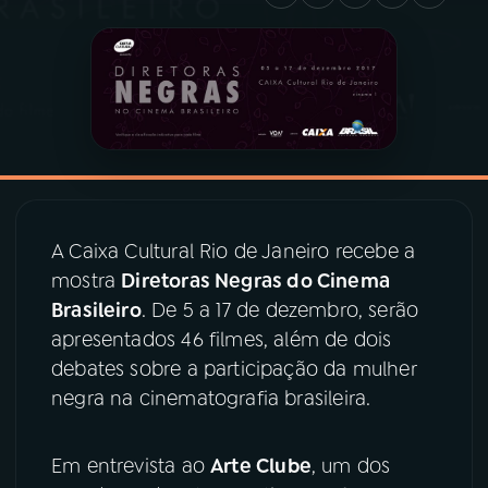
03
PROGRAMAÇÃO
04
PROGRAMAS
05
PODCASTS
A Caixa Cultural Rio de Janeiro recebe a
06
VIDEOCASTS
mostra
Diretoras Negras do Cinema
Brasileiro
. De 5 a 17 de dezembro, serão
apresentados 46 filmes, além de dois
07
ÚLTIMAS
debates sobre a participação da mulher
negra na cinematografia brasileira.
08
PRÊMIO RÁDIO MEC
Em entrevista ao
Arte Clube
, um dos
ACOMPANHE A RÁDIO MEC