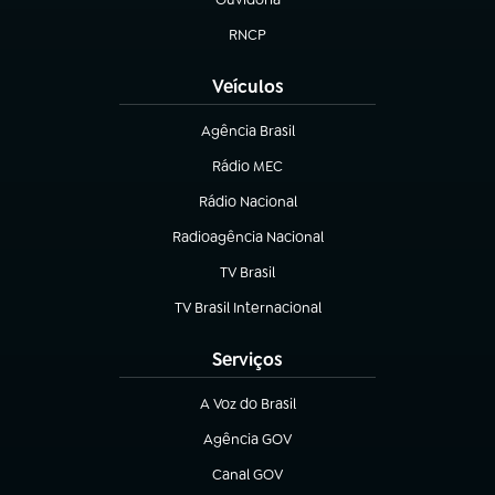
(abre em nova aba)
RNCP
(abre em nova aba)
Veículos
Agência Brasil
(abre em nova aba)
Rádio MEC
Rádio Nacional
(abre em nova aba)
Radioagência Nacional
(abre em nova aba)
TV Brasil
(abre em nova aba)
TV Brasil Internacional
(abre em nova aba)
Serviços
A Voz do Brasil
(abre em nova aba)
Agência GOV
(abre em nova aba)
Canal GOV
(abre em nova aba)