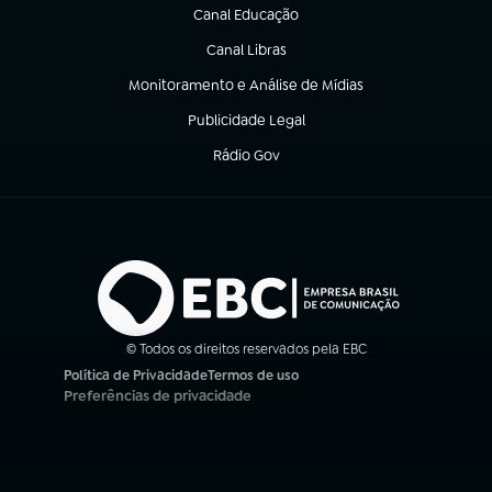
Canal Educação
(abre em nova aba)
Canal Libras
(abre em nova aba)
Monitoramento e Análise de Mídias
(abre em nova aba)
Publicidade Legal
(abre em nova aba)
Rádio Gov
(abre em nova aba)
© Todos os direitos reservados pela EBC
Política de Privacidade
Termos de uso
(abre em nova aba)
(abre em nova aba)
Preferências de privacidade