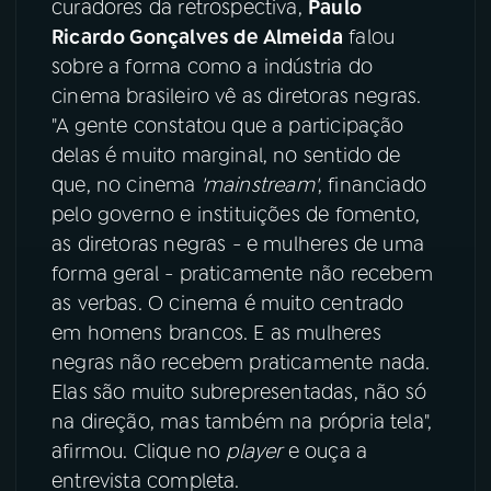
curadores da retrospectiva,
Paulo
Ricardo Gonçalves de Almeida
falou
YouTube
Facebook
sobre a forma como a indústria do
cinema brasileiro vê as diretoras negras.
Instagram
X
"A gente constatou que a participação
delas é muito marginal, no sentido de
TikTok
que, no cinema
'mainstream'
, financiado
pelo governo e instituições de fomento,
as diretoras negras - e mulheres de uma
forma geral - praticamente não recebem
as verbas. O cinema é muito centrado
em homens brancos. E as mulheres
negras não recebem praticamente nada.
Elas são muito subrepresentadas, não só
na direção, mas também na própria tela",
afirmou. Clique no
player
e ouça a
entrevista completa.