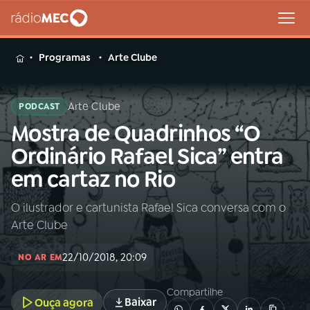
MENU
Programas
Arte Clube
Arte Clube
PODCAST
Mostra de Quadrinhos “O
Buscar
na
Ordinário Rafael Sica” entra
Rádio
Buscar
em cartaz no Rio
MEC
O ilustrador e cartunista Rafael Sica conversa com o
Início
AO VIVO
Arte Clube
01
INÍCIO
22/10/2018, 20:09
NO AR EM
Compartilhe
02
A RÁDIO
Baixar
Ouça agora