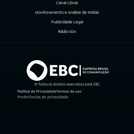
Canal Libras
(abre em nova aba)
Monitoramento e Análise de Mídias
(abre em nova aba)
Publicidade Legal
(abre em nova aba)
Rádio Gov
(abre em nova aba)
© Todos os direitos reservados pela EBC
Política de Privacidade
Termos de uso
(abre em nova aba)
(abre em nova aba)
Preferências de privacidade