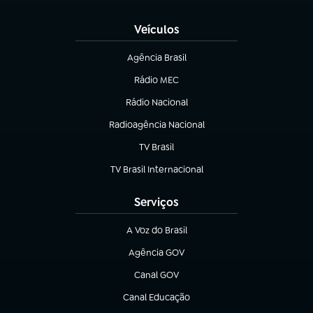
(abre em nova aba)
Veículos
Agência Brasil
(abre em nova aba)
Rádio MEC
Rádio Nacional
(abre em nova aba)
Radioagência Nacional
(abre em nova aba)
TV Brasil
(abre em nova aba)
TV Brasil Internacional
(abre em nova aba)
Serviços
A Voz do Brasil
(abre em nova aba)
Agência GOV
(abre em nova aba)
Canal GOV
(abre em nova aba)
Canal Educação
(abre em nova aba)