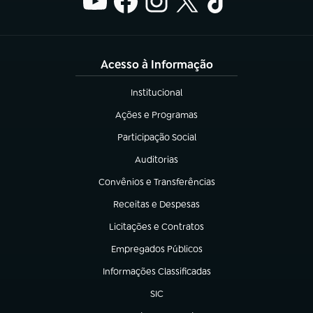
Acesso à Informação
Institucional
(abre em nova aba)
Ações e Programas
(abre em nova aba)
Participação Social
(abre em nova aba)
Auditorias
(abre em nova aba)
Convênios e Transferências
(abre em nova aba)
Receitas e Despesas
(abre em nova aba)
Licitações e Contratos
(abre em nova aba)
Empregados Públicos
(abre em nova aba)
Informações Classificadas
(abre em nova aba)
SIC
(abre em nova aba)