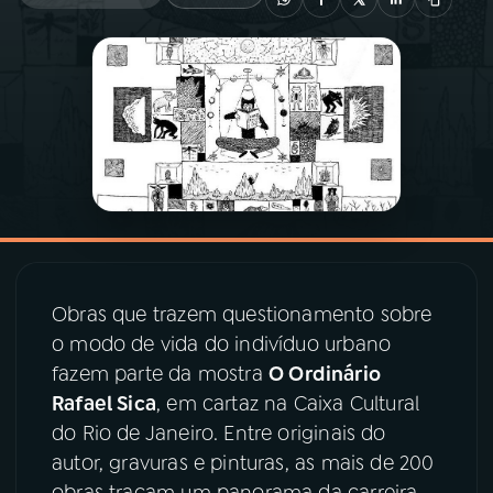
03
PROGRAMAÇÃO
04
PROGRAMAS
05
PODCASTS
06
VIDEOCASTS
Obras que trazem questionamento sobre
o modo de vida do indivíduo urbano
07
ÚLTIMAS
fazem parte da mostra
O Ordinário
Rafael Sica
, em cartaz na Caixa Cultural
08
PRÊMIO RÁDIO MEC
do Rio de Janeiro. Entre originais do
autor, gravuras e pinturas, as mais de 200
obras traçam um panorama da carreira
ACOMPANHE A RÁDIO MEC