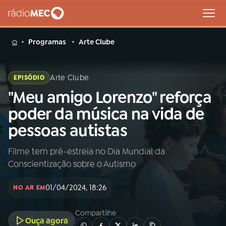
MENU
Programas
Arte Clube
Arte Clube
EPISÓDIO
"Meu amigo Lorenzo" reforça
Buscar
na
poder da música na vida de
Rádio
Buscar
pessoas autistas
MEC
Filme tem pré-estreia no Dia Mundial da
Início
AO VIVO
Conscientização sobre o Autismo
01
INÍCIO
01/04/2024, 18:26
NO AR EM
Compartilhe
02
A RÁDIO
Ouça agora