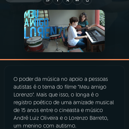
03
PROGRAMAÇÃO
04
PROGRAMAS
05
PODCASTS
06
VIDEOCASTS
O poder da música no apoio a pessoas
autistas é o tema do filme "Meu amigo
07
ÚLTIMAS
Lorenzo". Mais que isso, o longa é o
registro poético de uma amizade musical
08
PRÊMIO RÁDIO MEC
de 15 anos entre o cineasta e músico
André Luiz Oliveira e o Lorenzo Barreto,
um menino com autismo.
ACOMPANHE A RÁDIO MEC