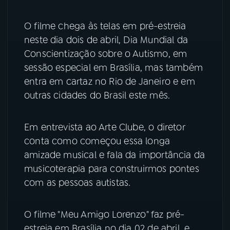
YouTube
Facebook
O filme chega às telas em pré-estreia
neste dia dois de abril, Dia Mundial da
Instagram
X
Conscientização sobre o Autismo, em
sessão especial em Brasília, mas também
TikTok
entra em cartaz no Rio de Janeiro e em
outras cidades do Brasil este mês.
Em entrevista ao Arte Clube, o diretor
conta como começou essa longa
amizade musical e fala da importância da
musicoterapia para construirmos pontes
com as pessoas autistas.
O filme "Meu Amigo Lorenzo" faz pré-
estreia em Brasília no dia 02 de abril, e