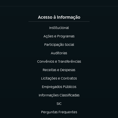
Acesso à Informação
Institucional
(abre em nova aba)
Ações e Programas
(abre em nova aba)
Participação Social
(abre em nova aba)
Auditorias
(abre em nova aba)
Convênios e Transferências
(abre em nova aba)
Receitas e Despesas
(abre em nova aba)
Licitações e Contratos
(abre em nova aba)
Empregados Públicos
(abre em nova aba)
Informações Classificadas
(abre em nova aba)
SIC
(abre em nova aba)
Perguntas Frequentes
(abre em nova aba)