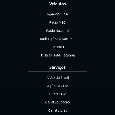
Veículos
Agência Brasil
(abre em nova aba)
Rádio MEC
Rádio Nacional
(abre em nova aba)
Radioagência Nacional
(abre em nova aba)
TV Brasil
(abre em nova aba)
TV Brasil Internacional
(abre em nova aba)
Serviços
A Voz do Brasil
(abre em nova aba)
Agência GOV
(abre em nova aba)
Canal GOV
(abre em nova aba)
Canal Educação
(abre em nova aba)
Canal Libras
(abre em nova aba)