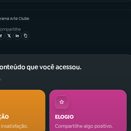
grama
Arte Clube
ompartilhe
conteúdo que você acessou.
.
ÇÃO
ELOGIO
 insatisfação.
Compartilhe algo positivo.