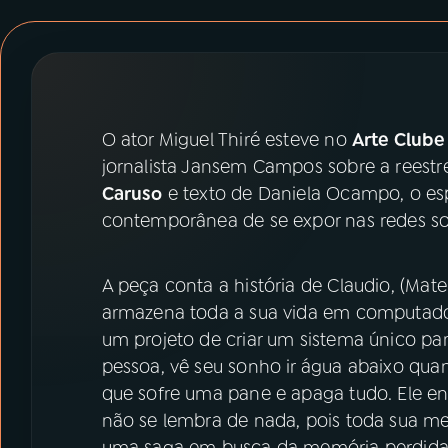
07
ÚLTIMAS
08
PRÊMIO RÁDIO MEC
O ator Miguel Thiré esteve no
Arte Clube
ACOMPANHE A RÁDIO MEC
jornalista Jansem Campos sobre a reestr
YouTube
Facebook
Caruso
e texto de Daniela Ocampo, o espet
contemporânea de se expor nas redes soc
Instagram
X
A peça conta a história de Claudio, (M
TikTok
armazena toda a sua vida em computador
um projeto de criar um sistema único 
pessoa, vê seu sonho ir água abaixo qu
que sofre uma pane e apaga tudo. Ele 
não se lembra de nada, pois toda sua memór