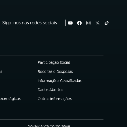
Siga-nos nas redes sociais
Participação Social
(abre em nova aba)
as
Receitas e Despesas
(abre em nova aba)
Informações Classificadas
(abre em nova aba)
Dados Abertos
(abre em nova aba)
Tecnológicos
Outras Informações
(abre em nova aba)
Governança Corporativa