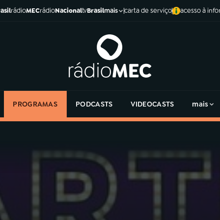
asil
rádio
MEC
rádio
Nacional
tv
Brasil
carta de serviço
acesso à inf
mais
PROGRAMAS
PODCASTS
VIDEOCASTS
mais