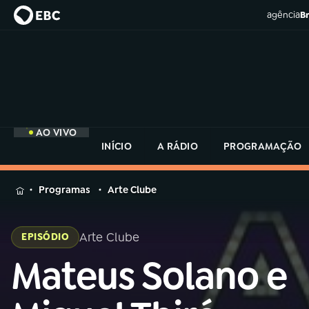
agência
Br
AO VIVO
INÍCIO
A RÁDIO
PROGRAMAÇÃO
MENU
Programas
Arte Clube
Buscar
na
Arte Clube
EPISÓDIO
Rádio
Buscar
MEC
Mateus Solano e
Buscar
na
Rádio
Início
AO VIVO