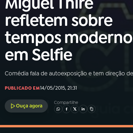
Miguel Thiré
MEC
refletem sobre
01
INÍCIO
tempos moderno
02
A RÁDIO
em Selfie
03
PROGRAMAÇÃO
Comédia fala de autoexposição e tem direção d
04
PROGRAMAS
14/05/2015, 21:31
PUBLICADO EM
05
PODCASTS
Compartilhe
Ouça agora
06
VIDEOCASTS