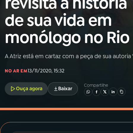
revisita a história
MEC
de sua vida em
01
INÍCIO
monólogo no Rio
02
A RÁDIO
A Atriz está em cartaz com a peça de sua autoria 
03
PROGRAMAÇÃO
13/11/2020, 15:32
NO AR EM
04
PROGRAMAS
Compartilhe
Ouça agora
Baixar
05
PODCASTS
06
VIDEOCASTS