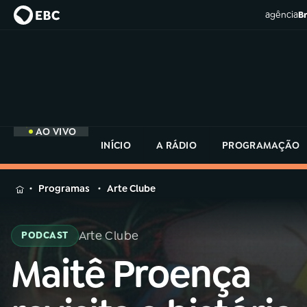
agência
Br
AO VIVO
INÍCIO
A RÁDIO
PROGRAMAÇÃO
MENU
Programas
Arte Clube
Buscar
na
Arte Clube
PODCAST
Rádio
Buscar
MEC
Maitê Proença
Buscar
na
Rádio
Início
AO VIVO