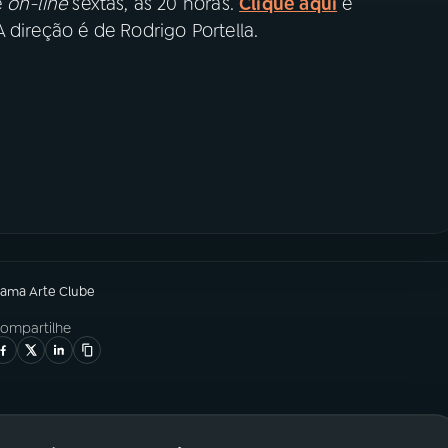
e
on-line
sextas, às 20 horas.
Clique aqui
e
 direção é de Rodrigo Portella.
rama
Arte Clube
ompartilhe