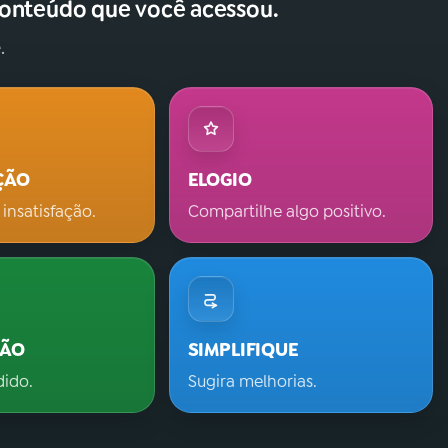
conteúdo que você acessou.
.
ÇÃO
ELOGIO
 insatisfação.
Compartilhe algo positivo.
ÇÃO
SIMPLIFIQUE
dido.
Sugira melhorias.