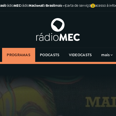
asil
rádio
MEC
rádio
Nacional
tv
Brasil
carta de serviço
acesso à inf
mais
PROGRAMAS
PODCASTS
VIDEOCASTS
mais