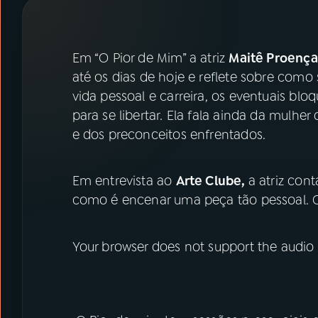
07
ÚLTIMAS
08
PRÊMIO RÁDIO MEC
Em “O Pior de Mim” a atriz
Maitê Proença
até os dias de hoje e reflete sobre como 
vida pessoal e carreira, os eventuais blo
ACOMPANHE A RÁDIO MEC
para se libertar. Ela fala ainda da mulhe
YouTube
Facebook
e dos preconceitos enfrentados.
Instagram
X
Em entrevista ao
Arte Clube,
a atriz con
como é encenar uma peça tão pessoal.
TikTok
Your browser does not support the audio