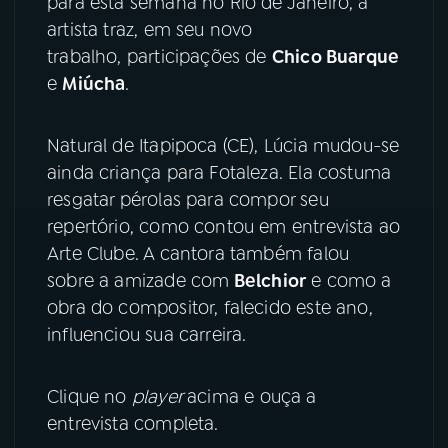
para esta semana no Rio de Janeiro, a
artista traz, em seu novo
YouTube
Facebook
trabalho, participações de
Chico Buarque
e
Miúcha
.
Instagram
X
Natural de Itapipoca (CE), Lúcia mudou-se
TikTok
ainda criança para Fotaleza. Ela costuma
resgatar pérolas para compor seu
repertório, como contou em entrevista ao
Arte Clube. A cantora também falou
sobre a amizade com
Belchior
e como a
obra do compositor, falecido este ano,
influenciou sua carreira.
Clique no
player
acima e ouça a
entrevista completa.