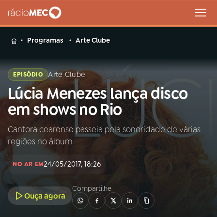
MENU
Programas
Arte Clube
Arte Clube
EPISÓDIO
Lúcia Menezes lança disco
Buscar
na
em shows no Rio
Rádio
Buscar
MEC
Cantora cearense passeia pela sonoridade de várias
regiões no álbum
Início
AO VIVO
24/05/2017, 18:26
NO AR EM
01
INÍCIO
Compartilhe
Ouça agora
02
A RÁDIO