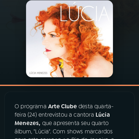
03
PROGRAMAÇÃO
04
PROGRAMAS
05
PODCASTS
06
VIDEOCASTS
07
ÚLTIMAS
O programa
Arte Clube
desta quarta-
feira (24) entrevistou a cantora
Lúcia
08
PRÊMIO RÁDIO MEC
Menezes,
que apresenta seu quarto
álbum, "Lúcia". Com shows marcardos
ACOMPANHE A RÁDIO MEC