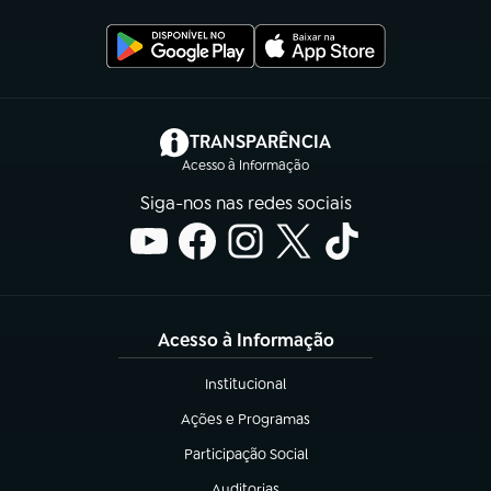
(abre em nova aba)
TRANSPARÊNCIA
Acesso à Informação
Siga-nos nas redes sociais
Acesso à Informação
Institucional
(abre em nova aba)
Ações e Programas
(abre em nova aba)
Participação Social
(abre em nova aba)
Auditorias