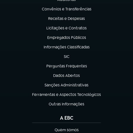
(abre em nova aba)
Convênios e Transferências
(abre em nova aba)
Receitas e Despesas
(abre em nova aba)
Licitações e Contratos
(abre em nova aba)
Empregados Públicos
(abre em nova aba)
Informações Classificadas
(abre em nova aba)
SIC
(abre em nova aba)
Perguntas Frequentes
(abre em nova aba)
Dados Abertos
(abre em nova aba)
Sanções Administrativas
(abre em nova aba)
Ferramentas e Aspectos Tecnológicos
(abre em nova aba)
Outras Informações
(abre em nova aba)
A EBC
Quem somos
(abre em nova aba)