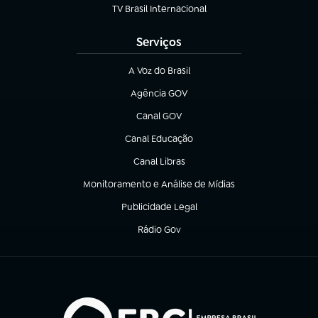
TV Brasil Internacional
(abre em nova aba)
Serviços
A Voz do Brasil
(abre em nova aba)
Agência GOV
(abre em nova aba)
Canal GOV
(abre em nova aba)
Canal Educação
(abre em nova aba)
Canal Libras
(abre em nova aba)
Monitoramento e Análise de Mídias
(abre em nova aba)
Publicidade Legal
(abre em nova aba)
Rádio Gov
(abre em nova aba)