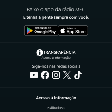
Baixe o app da rádio MEC
E tenha a gente sempre com você.
(abre em nova aba)
TRANSPARÊNCIA
Acesso à Informação
Siga-nos nas redes sociais
Acesso à Informação
Institucional
(abre em nova aba)