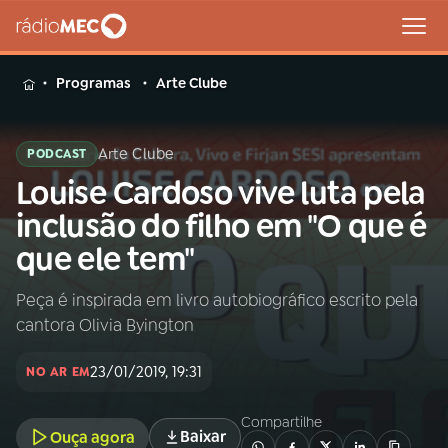
MENU
Programas
Arte Clube
Arte Clube
PODCAST
Louise Cardoso vive luta pela
Buscar
na
inclusão do filho em "O que é
Rádio
Buscar
que ele tem"
MEC
Peça é inspirada em livro autobiográfico escrito pela
Início
AO VIVO
cantora Olivia Byington
01
INÍCIO
23/01/2019, 19:31
NO AR EM
Compartilhe
02
A RÁDIO
Baixar
Ouça agora