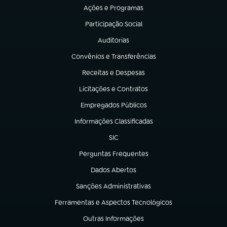
Ações e Programas
(abre em nova aba)
Participação Social
(abre em nova aba)
Auditorias
(abre em nova aba)
Convênios e Transferências
(abre em nova aba)
Receitas e Despesas
(abre em nova aba)
Licitações e Contratos
(abre em nova aba)
Empregados Públicos
(abre em nova aba)
Informações Classificadas
(abre em nova aba)
SIC
(abre em nova aba)
Perguntas Frequentes
(abre em nova aba)
Dados Abertos
(abre em nova aba)
Sanções Administrativas
(abre em nova aba)
Ferramentas e Aspectos Tecnológicos
(abre em nova aba)
Outras Informações
(abre em nova aba)