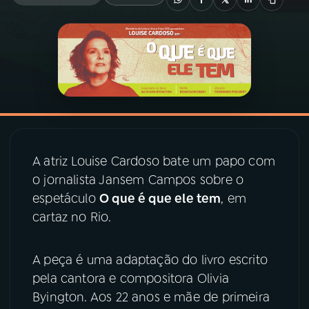
03
PROGRAMAÇÃO
04
PROGRAMAS
05
PODCASTS
A atriz Louise Cardoso bate um papo com
06
VIDEOCASTS
o jornalista Jansem Campos sobre o
espetáculo
O que é que ele tem
, em
07
ÚLTIMAS
cartaz no Rio.
A peça é uma adaptação do livro escrito
08
PRÊMIO RÁDIO MEC
pela cantora e compositora Olivia
Byington. Aos 22 anos e mãe de primeira
ACOMPANHE A RÁDIO MEC