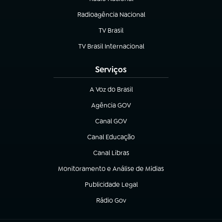
(abre em nova aba)
Radioagência Nacional
(abre em nova aba)
TV Brasil
(abre em nova aba)
TV Brasil Internacional
(abre em nova aba)
Serviços
A Voz do Brasil
(abre em nova aba)
Agência GOV
(abre em nova aba)
Canal GOV
(abre em nova aba)
Canal Educação
(abre em nova aba)
Canal Libras
(abre em nova aba)
Monitoramento e Análise de Mídias
(abre em nova aba)
Publicidade Legal
(abre em nova aba)
Rádio Gov
(abre em nova aba)