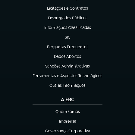
(abre em nova aba)
Licitações e Contratos
(abre em nova aba)
Empregados Públicos
(abre em nova aba)
Informações Classificadas
(abre em nova aba)
SIC
(abre em nova aba)
Perguntas Frequentes
(abre em nova aba)
Dados Abertos
(abre em nova aba)
Sanções Administrativas
(abre em nova aba)
Ferramentas e Aspectos Tecnológicos
(abre em nova aba)
Outras Informações
(abre em nova aba)
A EBC
Quem somos
(abre em nova aba)
Imprensa
(abre em nova aba)
Governança Corporativa
(abre em nova aba)