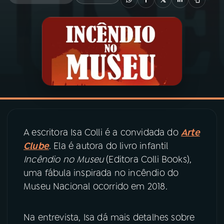
03
PROGRAMAÇÃO
04
PROGRAMAS
05
PODCASTS
06
VIDEOCASTS
A escritora Isa Colli é a convidada do
Arte
Clube
. Ela é autora do livro infantil
07
ÚLTIMAS
Incêndio no Museu
(Editora Colli Books),
uma fábula inspirada no incêndio do
Museu Nacional ocorrido em 2018.
08
PRÊMIO RÁDIO MEC
Na entrevista, Isa dá mais detalhes sobre
ACOMPANHE A RÁDIO MEC