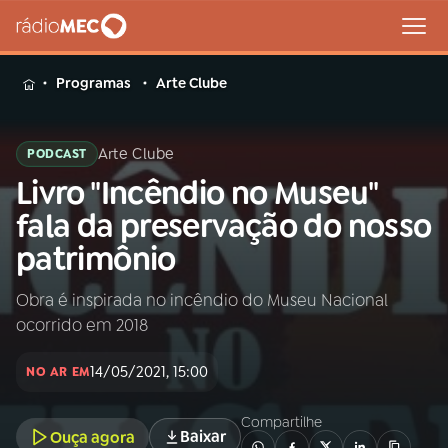
MENU
Programas
Arte Clube
Arte Clube
PODCAST
Livro "Incêndio no Museu"
Buscar
na
fala da preservação do nosso
Rádio
Buscar
patrimônio
MEC
Obra é inspirada no incêndio do Museu Nacional
Início
AO VIVO
ocorrido em 2018
01
INÍCIO
14/05/2021, 15:00
NO AR EM
Compartilhe
02
A RÁDIO
Baixar
Ouça agora