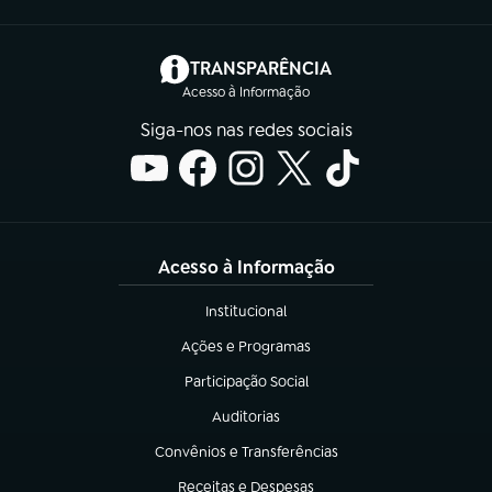
(abre em nova aba)
TRANSPARÊNCIA
Acesso à Informação
Siga-nos nas redes sociais
Acesso à Informação
Institucional
(abre em nova aba)
Ações e Programas
(abre em nova aba)
Participação Social
(abre em nova aba)
Auditorias
(abre em nova aba)
Convênios e Transferências
(abre em nova aba)
Receitas e Despesas