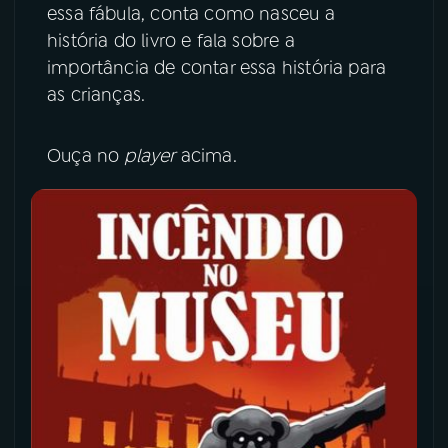
essa fábula, conta como nasceu a
história do livro e fala sobre a
YouTube
Facebook
importância de contar essa história para
as crianças.
Instagram
X
TikTok
Ouça no
player
acima.