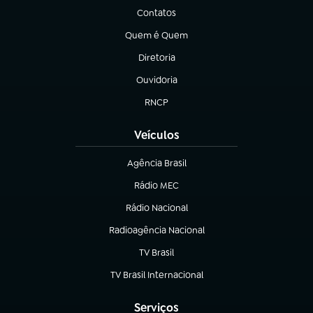
Contatos
(abre em nova aba)
Quem é Quem
(abre em nova aba)
Diretoria
(abre em nova aba)
Ouvidoria
(abre em nova aba)
RNCP
(abre em nova aba)
Veículos
Agência Brasil
(abre em nova aba)
Rádio MEC
Rádio Nacional
(abre em nova aba)
Radioagência Nacional
(abre em nova aba)
TV Brasil
(abre em nova aba)
TV Brasil Internacional
(abre em nova aba)
Serviços