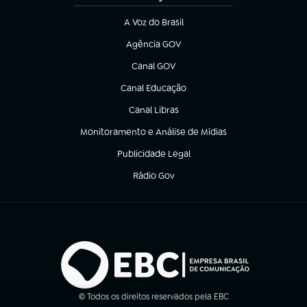
A Voz do Brasil
(abre em nova aba)
Agência GOV
(abre em nova aba)
Canal GOV
(abre em nova aba)
Canal Educação
(abre em nova aba)
Canal Libras
(abre em nova aba)
Monitoramento e Análise de Mídias
(abre em nova aba)
Publicidade Legal
(abre em nova aba)
Rádio Gov
(abre em nova aba)
© Todos os direitos reservados pela EBC