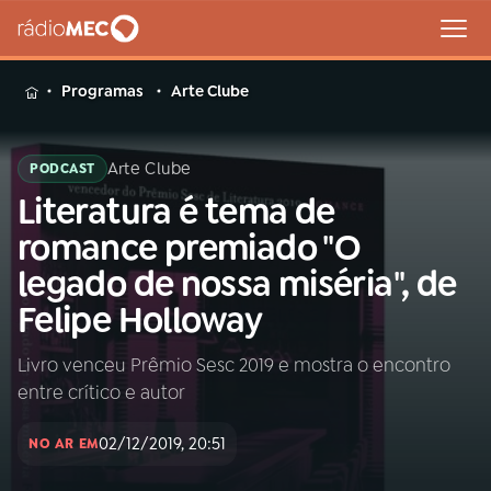
MENU
Programas
Arte Clube
Arte Clube
PODCAST
Literatura é tema de
Buscar
na
romance premiado "O
Rádio
Buscar
legado de nossa miséria", de
MEC
Felipe Holloway
Início
AO VIVO
Livro venceu Prêmio Sesc 2019 e mostra o encontro
entre crítico e autor
01
INÍCIO
02/12/2019, 20:51
NO AR EM
02
A RÁDIO