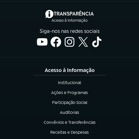
(abre em nova aba)
TRANSPARÊNCIA
Acesso à Informação
Siga-nos nas redes sociais
Acesso à Informação
Institucional
(abre em nova aba)
Ações e Programas
(abre em nova aba)
Participação Social
(abre em nova aba)
Auditorias
(abre em nova aba)
Convênios e Transferências
(abre em nova aba)
Receitas e Despesas
(abre em nova aba)