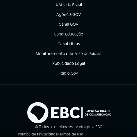
A Voz do Brasil
(abre em nova aba)
Agência GOV
(abre em nova aba)
Canal GOV
(abre em nova aba)
Canal Educação
(abre em nova aba)
Canal Libras
(abre em nova aba)
Monitoramento e Análise de Mídias
(abre em nova aba)
Publicidade Legal
(abre em nova aba)
Rádio Gov
(abre em nova aba)
© Todos os direitos reservados pela EBC
Política de Privacidade
Termos de uso