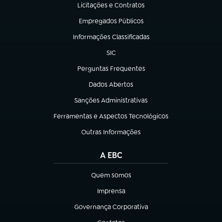
Licitações e Contratos
(abre em nova aba)
Empregados Públicos
(abre em nova aba)
Informações Classificadas
(abre em nova aba)
SIC
(abre em nova aba)
Perguntas Frequentes
(abre em nova aba)
Dados Abertos
(abre em nova aba)
Sanções Administrativas
(abre em nova aba)
Ferramentas e Aspectos Tecnológicos
(abre em nova aba)
Outras Informações
(abre em nova aba)
A EBC
Quem somos
(abre em nova aba)
Imprensa
(abre em nova aba)
Governança Corporativa
(abre em nova aba)