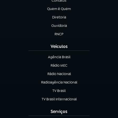
Contatos
(abre em nova aba)
Quem é Quem
(abre em nova aba)
Diretoria
(abre em nova aba)
Ouvidoria
(abre em nova aba)
RNCP
(abre em nova aba)
Veículos
Agência Brasil
(abre em nova aba)
Rádio MEC
Rádio Nacional
(abre em nova aba)
Radioagência Nacional
(abre em nova aba)
TV Brasil
(abre em nova aba)
TV Brasil Internacional
(abre em nova aba)
Serviços