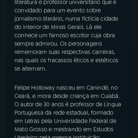
literatura e professor universitário que é
convidado para um evento sobre
YouTube
Facebook
jornalismo literário, numa fictícia cidade
do interior de Minas Gerais. Lá ele
Instagram
X
conhece um famoso escritor cuja obra
sempre admirou. Os personagens
TikTok
rememoram suas respectivas carreiras,
nas quais os fracassos éticos e estéticos
se alternam.
Felipe Holloway nasceu em Canindé, no
Ceará, e mora desde criança em Cuiabá.
O autor de 30 anos é professor de Língua
Portuguesa da rede estadual, formado
em Letras pela Universidade Federal de
Mato Grosso e mestrando em Estudos
Literários pela mesma instituição.