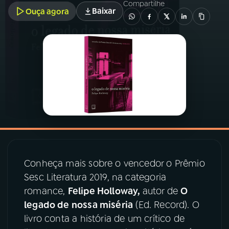
Compartilhe
Baixar
Ouça agora
03
PROGRAMAÇÃO
04
PROGRAMAS
05
PODCASTS
06
VIDEOCASTS
07
ÚLTIMAS
Conheça mais sobre o vencedor o Prêmio
Sesc Literatura 2019, na categoria
romance,
Felipe Holloway,
autor de
O
08
PRÊMIO RÁDIO MEC
legado de nossa miséria
(Ed. Record). O
livro conta a história de um crítico de
ACOMPANHE A RÁDIO MEC