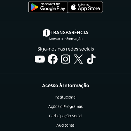
(abre em nova aba)
TRANSPARÊNCIA
Acesso à Informação
Siga-nos nas redes sociais
Acesso à Informação
Institucional
(abre em nova aba)
Ações e Programas
(abre em nova aba)
Participação Social
(abre em nova aba)
Auditorias
(abre em nova aba)