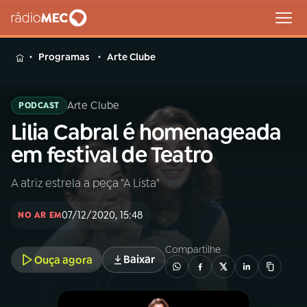
MENU
Programas
Arte Clube
Arte Clube
PODCAST
Lilia Cabral é homenageada
Buscar
na
em festival de Teatro
Rádio
Buscar
MEC
A atriz estrela a peça "A Lista"
Início
AO VIVO
07/12/2020, 15:48
NO AR EM
01
INÍCIO
Compartilhe
Baixar
Ouça agora
02
A RÁDIO