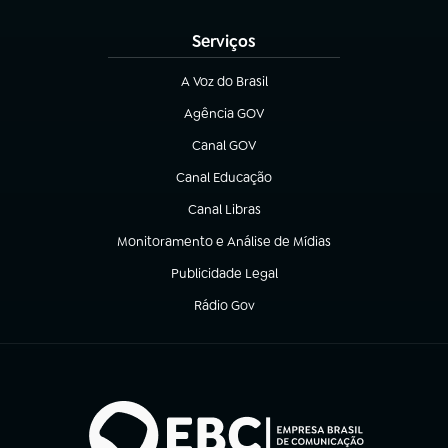
(abre em nova aba)
Serviços
A Voz do Brasil
(abre em nova aba)
Agência GOV
(abre em nova aba)
Canal GOV
(abre em nova aba)
Canal Educação
(abre em nova aba)
Canal Libras
(abre em nova aba)
Monitoramento e Análise de Mídias
(abre em nova aba)
Publicidade Legal
(abre em nova aba)
Rádio Gov
(abre em nova aba)