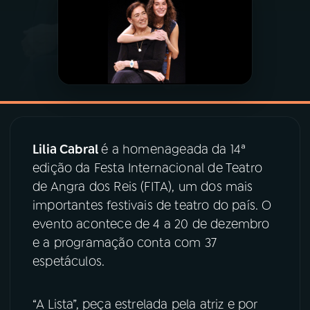
03
PROGRAMAÇÃO
04
PROGRAMAS
05
PODCASTS
Lilia Cabral
é a homenageada da 14ª
edição da Festa Internacional de Teatro
06
VIDEOCASTS
de Angra dos Reis (FITA), um dos mais
importantes festivais de teatro do país. O
07
ÚLTIMAS
evento acontece de 4 a 20 de dezembro
e a programação conta com 37
espetáculos.
08
PRÊMIO RÁDIO MEC
“A Lista”, peça estrelada pela atriz e por
ACOMPANHE A RÁDIO MEC