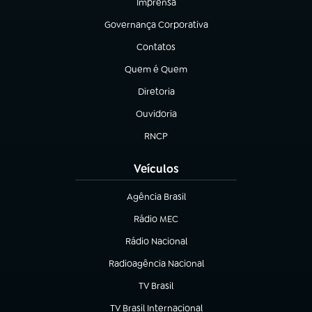
Imprensa
(abre em nova aba)
Governança Corporativa
(abre em nova aba)
Contatos
(abre em nova aba)
Quem é Quem
(abre em nova aba)
Diretoria
(abre em nova aba)
Ouvidoria
(abre em nova aba)
RNCP
(abre em nova aba)
Veículos
Agência Brasil
(abre em nova aba)
Rádio MEC
Rádio Nacional
(abre em nova aba)
Radioagência Nacional
(abre em nova aba)
TV Brasil
(abre em nova aba)
TV Brasil Internacional