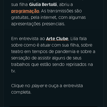
sua filha
Giulia Bertolli
, abriu a
programação
. As transmissões são
YouTube
Facebook
gratuitas, pela internet, com algumas
Instagram
X
apresentações presenciais.
TikTok
Em entrevista ao
Arte Clube
, Lilia fala
sobre como é atuar com sua filha, sobre
teatro em tempos de pandemia e sobre a
sensação de assistir alguns de seus
trabalhos que estão sendo reprisados na
tv.
Clique no
player
e ouça a entrevista
completa.