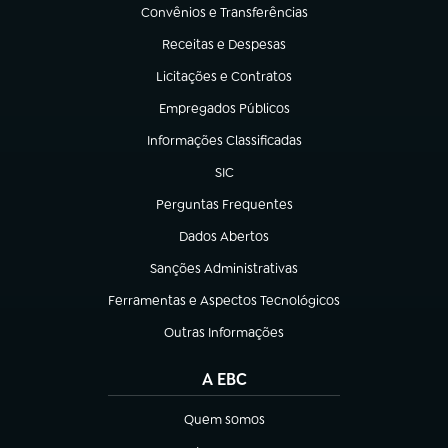
Convênios e Transferências
(abre em nova aba)
Receitas e Despesas
(abre em nova aba)
Licitações e Contratos
(abre em nova aba)
Empregados Públicos
(abre em nova aba)
Informações Classificadas
(abre em nova aba)
SIC
(abre em nova aba)
Perguntas Frequentes
(abre em nova aba)
Dados Abertos
(abre em nova aba)
Sanções Administrativas
(abre em nova aba)
Ferramentas e Aspectos Tecnológicos
(abre em nova aba)
Outras Informações
(abre em nova aba)
A EBC
Quem somos
(abre em nova aba)