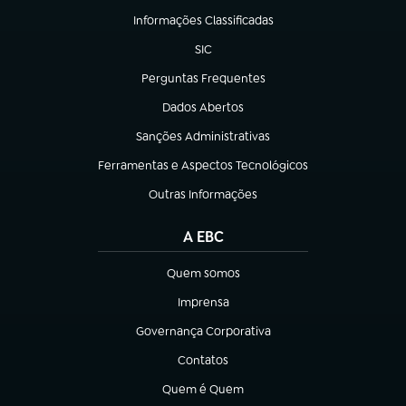
Informações Classificadas
(abre em nova aba)
SIC
(abre em nova aba)
Perguntas Frequentes
(abre em nova aba)
Dados Abertos
(abre em nova aba)
Sanções Administrativas
(abre em nova aba)
Ferramentas e Aspectos Tecnológicos
(abre em nova aba)
Outras Informações
(abre em nova aba)
A EBC
Quem somos
(abre em nova aba)
Imprensa
(abre em nova aba)
Governança Corporativa
(abre em nova aba)
Contatos
(abre em nova aba)
Quem é Quem
(abre em nova aba)