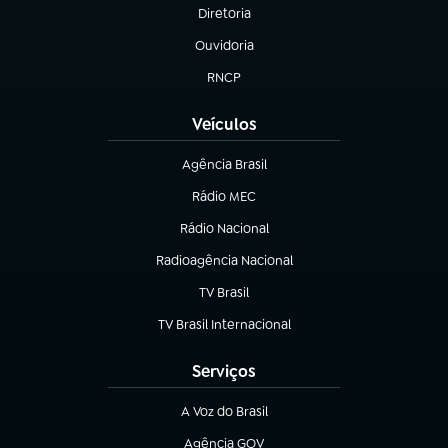
Diretoria
(abre em nova aba)
Ouvidoria
(abre em nova aba)
RNCP
(abre em nova aba)
Veículos
Agência Brasil
(abre em nova aba)
Rádio MEC
Rádio Nacional
(abre em nova aba)
Radioagência Nacional
(abre em nova aba)
TV Brasil
(abre em nova aba)
TV Brasil Internacional
(abre em nova aba)
Serviços
A Voz do Brasil
(abre em nova aba)
Agência GOV