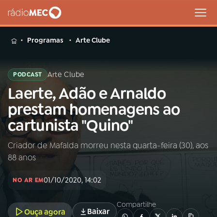
MENU
Programas
Arte Clube
Arte Clube
PODCAST
Laerte, Adão e Arnaldo
Buscar
na
prestam homenagens ao
Rádio
Buscar
cartunista "Quino"
MEC
Criador de Mafalda morreu nesta quarta-feira (30), aos
Início
AO VIVO
88 anos
01
INÍCIO
01/10/2020, 14:02
NO AR EM
Compartilhe
02
A RÁDIO
Baixar
Ouça agora