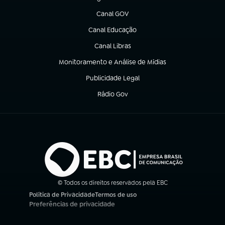
(abre em nova aba)
Canal GOV
(abre em nova aba)
Canal Educação
(abre em nova aba)
Canal Libras
(abre em nova aba)
Monitoramento e Análise de Mídias
(abre em nova aba)
Publicidade Legal
(abre em nova aba)
Rádio Gov
(abre em nova aba)
© Todos os direitos reservados pela EBC
Política de Privacidade
Termos de uso
(abre em nova aba)
(abre em nova aba)
Preferências de privacidade