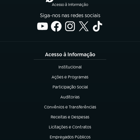
Acesso à Informação
Siga-nos nas redes sociais
Acesso à Informação
Institucional
(abre em nova aba)
Ações e Programas
(abre em nova aba)
Participação Social
(abre em nova aba)
Auditorias
(abre em nova aba)
Convênios e Transferências
(abre em nova aba)
Receitas e Despesas
(abre em nova aba)
Licitações e Contratos
(abre em nova aba)
Empregados Públicos
(abre em nova aba)