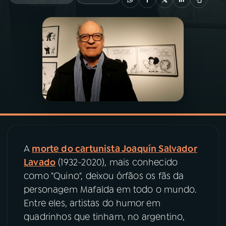
03
PROGRAMAÇÃO
04
PROGRAMAS
05
PODCASTS
06
VIDEOCASTS
A
morte do cartunista Joaquín Salvador
07
ÚLTIMAS
Lavado
(1932-2020), mais conhecido
como "Quino", deixou órfãos os fãs da
personagem Mafalda em todo o mundo.
08
PRÊMIO RÁDIO MEC
Entre eles, artistas do humor em
quadrinhos que tinham, no argentino,
ACOMPANHE A RÁDIO MEC