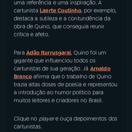
uma referência e uma inspiração. A
cartunista
Laerte Coutinho
, por exemplo,
YouTube
Facebook
destaca a sutileza e a contundência da
obra de Quino, que conseguia reunir
Instagram
X
crítica e afeto.
TikTok
Para
Adão Iturrusgarai
, Quino foi um
gigante que influenciou todos os
cartunistas de sua geração. Já
Arnaldo
Branco
afirma que o trabalho de Quino
trazia altas doses de poesia e representou
a introdução ao humor político para
muitos leitores e criadores no Brasil.
Clique no
player
e ouça depoimentos dos
cartunistas.