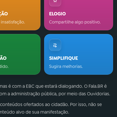
ÇÃO
ELOGIO
 insatisfação.
Compartilhe algo positivo.
ÇÃO
SIMPLIFIQUE
dido.
Sugira melhorias.
 mas é com a EBC que estará dialogando. O Fala.BR é
m a administração pública, por meio das Ouvidorias.
 conteúdos ofertados ao cidadão. Por isso, não se
onteúdo alvo de sua manifestação.