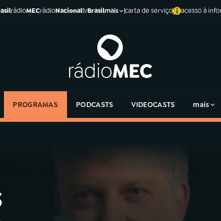
asil
rádio
MEC
rádio
Nacional
tv
Brasil
carta de serviço
acesso à inf
mais
PROGRAMAS
PODCASTS
VIDEOCASTS
mais
s