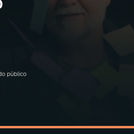
o
 do público