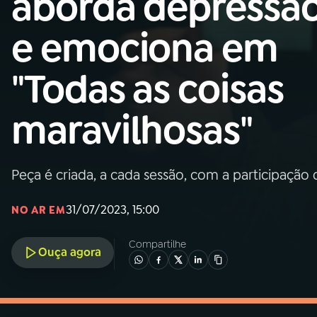
aborda depressã
MEC
e emociona em
01
INÍCIO
"Todas as coisas
02
A RÁDIO
maravilhosas"
03
PROGRAMAÇÃO
Peça é criada, a cada sessão, com a participação
04
PROGRAMAS
31/07/2023, 15:00
NO AR EM
05
PODCASTS
Compartilhe
Ouça agora
06
VIDEOCASTS