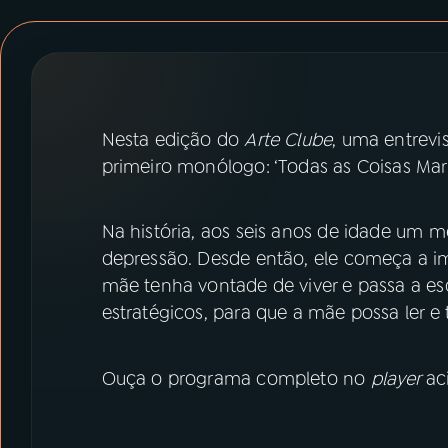
07
ÚLTIMAS
08
PRÊMIO RÁDIO MEC
Nesta edição do
Arte Clube
, uma entrevi
ACOMPANHE A RÁDIO MEC
primeiro monólogo: ‘Todas as Coisas Mar
YouTube
Facebook
Na história, aos seis anos de idade um 
Instagram
X
depressão. Desde então, ele começa a im
mãe tenha vontade de viver e passa a escr
TikTok
estratégicos, para que a mãe possa ler e t
Ouça o programa completo no
player
ac