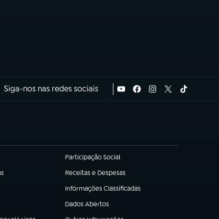
Siga-nos nas redes sociais
Participação Social
(abre em nova aba)
as
Receitas e Despesas
(abre em nova aba)
Informações Classificadas
(abre em nova aba)
Dados Abertos
(abre em nova aba)