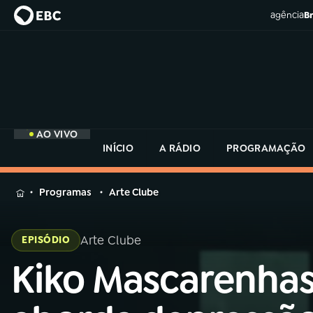
agência
Br
AO VIVO
INÍCIO
A RÁDIO
PROGRAMAÇÃO
MENU
Programas
Arte Clube
Buscar
na
Arte Clube
EPISÓDIO
Rádio
Buscar
MEC
Kiko Mascarenha
Buscar
na
Rádio
Início
AO VIVO