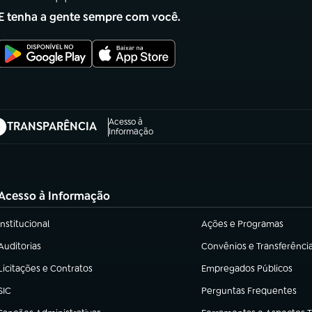
E tenha a gente sempre com você.
Acesso à
TRANSPARÊNCIA
abre em nova aba)
Informação
Acesso à Informação
Institucional
Ações e Programas
(abre em nova aba)
(abre em nova aba)
Auditorias
Convênios e Transferênci
(abre em nova aba)
(abre em nova aba)
Licitações e Contratos
Empregados Públicos
(abre em nova aba)
(abre em nova aba)
SIC
Perguntas Frequentes
(abre em nova aba)
(abre em nova aba)