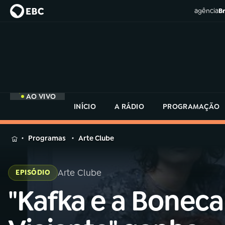
agência
Br
AO VIVO
INÍCIO
A RÁDIO
PROGRAMAÇÃO
MENU
Programas
Arte Clube
Buscar
na
Arte Clube
EPISÓDIO
Rádio
Buscar
MEC
"Kafka e a Boneca
Buscar
na
Rádio
Início
AO VIVO