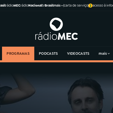
asil
rádio
MEC
rádio
Nacional
tv
Brasil
carta de serviço
acesso à inf
mais
PROGRAMAS
PODCASTS
VIDEOCASTS
mais