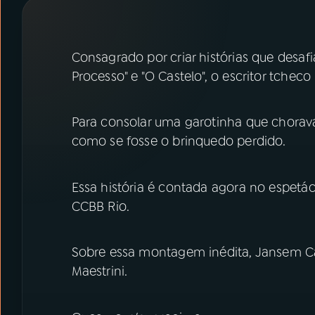
07
ÚLTIMAS
08
PRÊMIO RÁDIO MEC
Consagrado por criar histórias que desa
Processo" e "O Castelo", o escritor tche
ACOMPANHE A RÁDIO MEC
Para consolar uma garotinha que chorav
YouTube
Facebook
como se fosse o brinquedo perdido.
Instagram
X
Essa história é contada agora no espetác
TikTok
CCBB Rio.
Sobre essa montagem inédita, Jansem C
Maestrini.