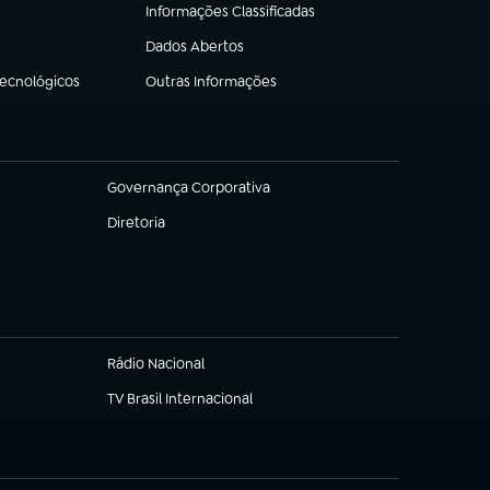
Informações Classificadas
(abre em nova aba)
Dados Abertos
(abre em nova aba)
Tecnológicos
Outras Informações
(abre em nova aba)
Governança Corporativa
(abre em nova aba)
Diretoria
(abre em nova aba)
Rádio Nacional
(abre em nova aba)
TV Brasil Internacional
(abre em nova aba)