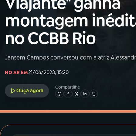
Viajante" ganha
MEC
montagem inédit
01
INÍCIO
no CCBB Rio
02
A RÁDIO
Jansem Campos conversou com a atriz Alessandra
03
PROGRAMAÇÃO
21/06/2023, 15:20
NO AR EM
04
PROGRAMAS
Compartilhe
Ouça agora
05
PODCASTS
06
VIDEOCASTS