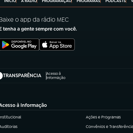
INÍCIO
A RÁDIO
PROGRAMAÇÃO
PROGRAMAS
PODCASTS
Baixe o app da rádio MEC
E tenha a gente sempre com você.
Acesso à
TRANSPARÊNCIA
abre em nova aba)
Informação
Acesso à Informação
Institucional
Ações e Programas
(abre em nova aba)
(abre em nova aba)
Auditorias
Convênios e Transferênci
(abre em nova aba)
(abre em nova aba)