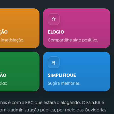
ÇÃO
ELOGIO
 insatisfação.
Compartilhe algo positivo.
ÇÃO
SIMPLIFIQUE
dido.
Sugira melhorias.
 mas é com a EBC que estará dialogando. O Fala.BR é
m a administração pública, por meio das Ouvidorias.