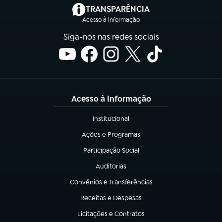
(abre em nova aba)
TRANSPARÊNCIA
Acesso à Informação
Siga-nos nas redes sociais
Acesso à Informação
Institucional
(abre em nova aba)
Ações e Programas
(abre em nova aba)
Participação Social
(abre em nova aba)
Auditorias
(abre em nova aba)
Convênios e Transferências
(abre em nova aba)
Receitas e Despesas
(abre em nova aba)
Licitações e Contratos
(abre em nova aba)