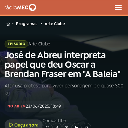
MENU
Programas
Arte Clube
Arte Clube
EPISÓDIO
José de Abreu interpreta
Buscar
na
papel que deu Oscar a
Rádio
Buscar
Brendan Fraser em "A Baleia"
MEC
Ator usa prótese para viver personagem de quase 300
Início
AO VIVO
kg
01
INÍCIO
23/06/2025, 18:49
NO AR EM
Compartilhe
02
A RÁDIO
Ouça agora