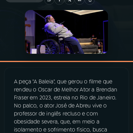
03
PROGRAMAÇÃO
04
PROGRAMAS
05
PODCASTS
06
VIDEOCASTS
A peça "A Baleia", que gerou o filme que
rendeu o Oscar de Melhor Ator a Brendan
07
ÚLTIMAS
Fraser em 2023, estreia no Rio de Janeiro.
No palco, o ator José de Abreu vive o
08
PRÊMIO RÁDIO MEC
professor de inglês recluso e com
obesidade severa, que, em meio a
isolamento e sofrimento físico, busca
ACOMPANHE A RÁDIO MEC