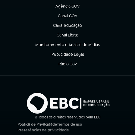
Agência GOV
(abre em nova aba)
Canal GOV
(abre em nova aba)
Canal Educação
(abre em nova aba)
Canal Libras
(abre em nova aba)
Monitoramento e Análise de Mídias
(abre em nova aba)
Publicidade Legal
(abre em nova aba)
Rádio Gov
(abre em nova aba)
© Todos os direitos reservados pela EBC
Política de Privacidade
Termos de uso
(abre em nova aba)
(abre em nova aba)
Preferências de privacidade