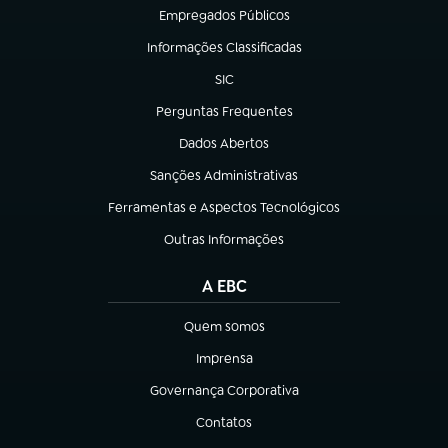
Empregados Públicos
(abre em nova aba)
Informações Classificadas
(abre em nova aba)
SIC
(abre em nova aba)
Perguntas Frequentes
(abre em nova aba)
Dados Abertos
(abre em nova aba)
Sanções Administrativas
(abre em nova aba)
Ferramentas e Aspectos Tecnológicos
(abre em nova aba)
Outras Informações
(abre em nova aba)
A EBC
Quem somos
(abre em nova aba)
Imprensa
(abre em nova aba)
Governança Corporativa
(abre em nova aba)
Contatos
(abre em nova aba)