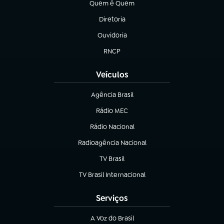
Quem é Quem
(abre em nova aba)
Diretoria
(abre em nova aba)
Ouvidoria
(abre em nova aba)
RNCP
(abre em nova aba)
Veículos
Agência Brasil
(abre em nova aba)
Rádio MEC
Rádio Nacional
(abre em nova aba)
Radioagência Nacional
(abre em nova aba)
TV Brasil
(abre em nova aba)
TV Brasil Internacional
(abre em nova aba)
Serviços
A Voz do Brasil
(abre em nova aba)