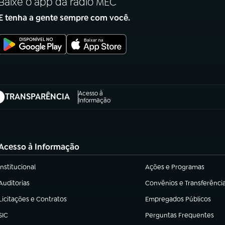
Baixe o app da rádio MEC
E tenha a gente sempre com você.
Acesso à
TRANSPARÊNCIA
abre em nova aba)
Informação
Acesso à Informação
Institucional
Ações e Programas
(abre em nova aba)
(abre em nova aba)
Auditorias
Convênios e Transferênci
(abre em nova aba)
(abre em nova aba)
Licitações e Contratos
Empregados Públicos
(abre em nova aba)
(abre em nova aba)
SIC
Perguntas Frequentes
(abre em nova aba)
(abre em nova aba)