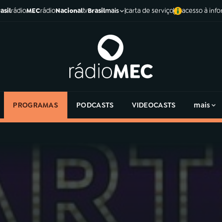
asil
rádio
MEC
rádio
Nacional
tv
Brasil
carta de serviço
acesso à inf
mais
PROGRAMAS
PODCASTS
VIDEOCASTS
mais