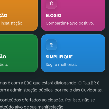
ÇÃO
ELOGIO
 insatisfação.
Compartilhe algo positivo.
ÇÃO
SIMPLIFIQUE
dido.
Sugira melhorias.
 mas é com a EBC que estará dialogando. O Fala.BR é
m a administração pública, por meio das Ouvidorias.
 conteúdos ofertados ao cidadão. Por isso, não se
onteúdo alvo de sua manifestação.