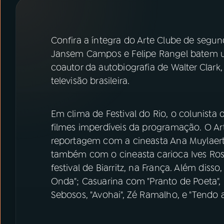
07
ÚLTIMAS
08
PRÊMIO RÁDIO MEC
Confira a íntegra do Arte Clube de segun
Jansem Campos e Felipe Rangel batem um 
coautor da autobiografia de Walter Clark
ACOMPANHE A RÁDIO MEC
televisão brasileira.
YouTube
Facebook
Em clima de Festival do Rio, o colunist
Instagram
X
filmes imperdíveis da programação. O Ar
reportagem com a cineasta Ana Muylaert, 
TikTok
também com o cineasta carioca Ives Rose
festival de Biarritz, na França. Além dis
Onda"; Casuarina com "Pranto de Poeta",
Sebosos, "Avohai", Zé Ramalho, e "Tendo a