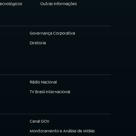
Tecnológicos
Outras Informações
(abre em nova aba)
Governança Corporativa
(abre em nova aba)
Diretoria
(abre em nova aba)
Rádio Nacional
(abre em nova aba)
TV Brasil Internacional
(abre em nova aba)
Canal GOV
(abre em nova aba)
Monitoramento e Análise de Mídias
(abre em nova aba)