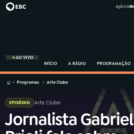
agência
Br
AO VIVO
INÍCIO
A RÁDIO
PROGRAMAÇÃO
MENU
Programas
Arte Clube
Buscar
na
Arte Clube
EPISÓDIO
Rádio
Buscar
MEC
Jornalista Gabriel
Buscar
na
Rádio
Início
AO VIVO