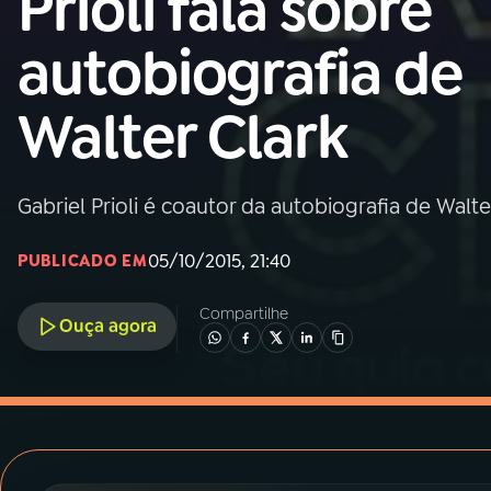
Prioli fala sobre
MEC
autobiografia de
01
INÍCIO
Walter Clark
02
A RÁDIO
Gabriel Prioli é coautor da autobiografia de Walt
03
PROGRAMAÇÃO
05/10/2015, 21:40
PUBLICADO EM
04
PROGRAMAS
Compartilhe
Ouça agora
05
PODCASTS
06
VIDEOCASTS