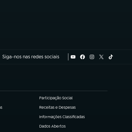
Siga-nos nas redes sociais
Participação Social
(abre em nova aba)
as
Receitas e Despesas
(abre em nova aba)
Informações Classificadas
(abre em nova aba)
Dados Abertos
(abre em nova aba)