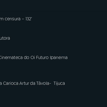
m censura – 132’
utora
 Cinemateca do Oi Futuro Ipanema
 Carioca Artur da Távola- Tijuca