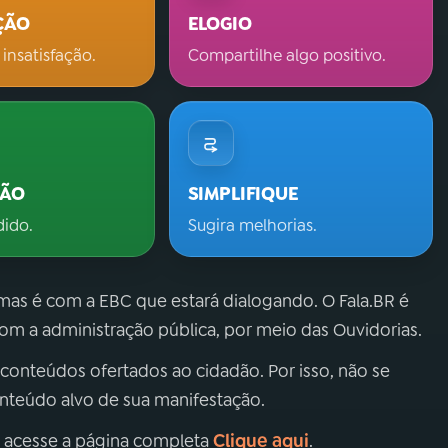
ÇÃO
ELOGIO
 insatisfação.
Compartilhe algo positivo.
ÇÃO
SIMPLIFIQUE
dido.
Sugira melhorias.
 mas é com a EBC que estará dialogando. O Fala.BR é
m a administração pública, por meio das Ouvidorias.
 conteúdos ofertados ao cidadão. Por isso, não se
onteúdo alvo de sua manifestação.
Clique aqui
, acesse a página completa
.