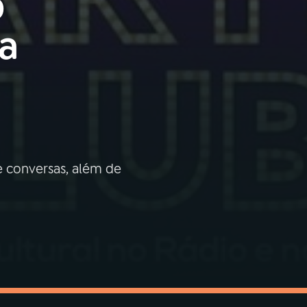
o
 a
 conversas, além de