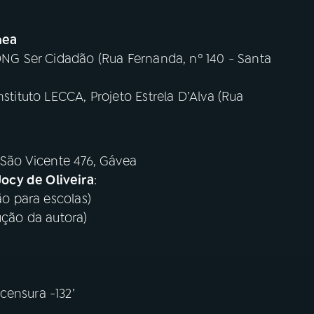
nea
ONG Ser Cidadão (Rua Fernanda, nº 140 - Santa
stituto LECCA, Projeto Estrela D’Alva (Rua
e São Vicente 476, Gávea
ocy de Oliveira
:
ão para escolas)
ução da autora)
censura -132’