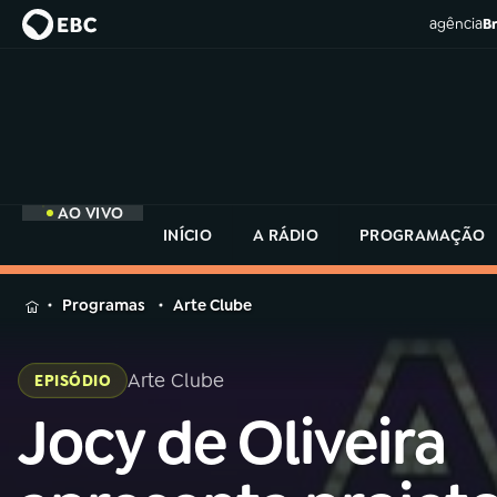
agência
Br
AO VIVO
INÍCIO
A RÁDIO
PROGRAMAÇÃO
MENU
Programas
Arte Clube
Buscar
na
Arte Clube
EPISÓDIO
Rádio
Buscar
MEC
Jocy de Oliveira
Buscar
na
Rádio
Início
AO VIVO