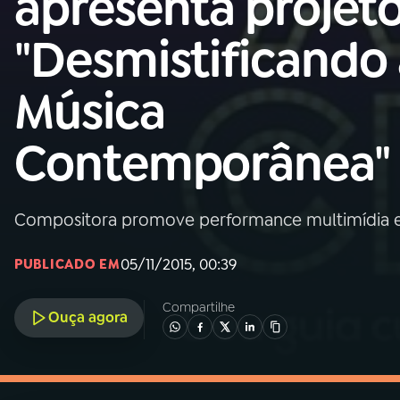
apresenta projet
MEC
"Desmistificando
01
INÍCIO
Música
02
A RÁDIO
Contemporânea"
03
PROGRAMAÇÃO
Compositora promove performance multimídia e
04
PROGRAMAS
05/11/2015, 00:39
PUBLICADO EM
05
PODCASTS
Compartilhe
Ouça agora
06
VIDEOCASTS