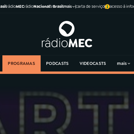
asil
rádio
MEC
rádio
Nacional
tv
Brasil
carta de serviço
acesso à inf
mais
PROGRAMAS
PODCASTS
VIDEOCASTS
mais