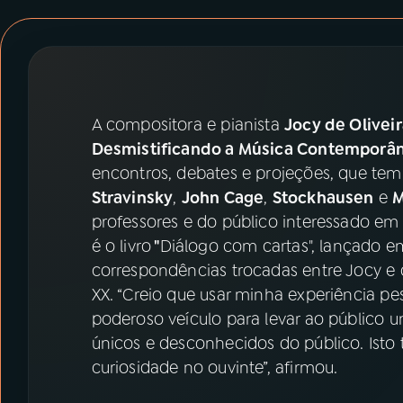
07
ÚLTIMAS
08
PRÊMIO RÁDIO MEC
A compositora e pianista
Jocy de Olivei
ACOMPANHE A RÁDIO MEC
Desmistificando a Música Contemporâ
YouTube
Facebook
encontros, debates e projeções, que tem
Stravinsky
,
John Cage
,
Stockhausen
e
M
Instagram
X
professores e do público interessado em
é o livro
"
Diálogo com cartas", lançado e
TikTok
correspondências trocadas entre Jocy e
XX. “Creio que usar minha experiência p
poderoso veículo para levar ao público u
únicos e desconhecidos do público. Is
curiosidade no ouvinte”, afirmou.