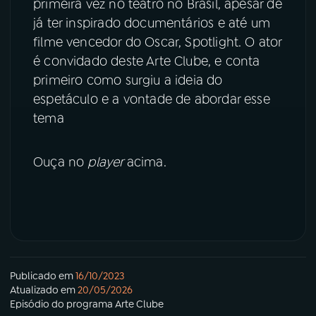
primeira vez no teatro no Brasil, apesar de
já ter inspirado documentários e até um
YouTube
Facebook
filme vencedor do Oscar, Spotlight. O ator
é convidado deste Arte Clube, e conta
Instagram
X
primeiro como surgiu a ideia do
espetáculo e a vontade de abordar esse
TikTok
tema
Ouça no
player
acima.
Publicado em
16/10/2023
Atualizado em
20/05/2026
Episódio
do programa
Arte Clube