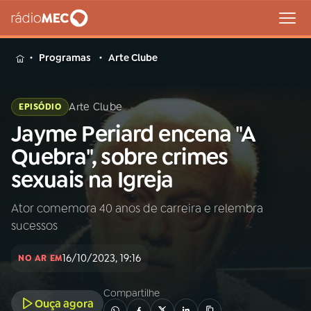
MENU
Programas
Arte Clube
Arte Clube
EPISÓDIO
Jayme Periard encena "A
Buscar
na
Quebra", sobre crimes
Rádio
Buscar
sexuais na Igreja
MEC
Ator comemora 40 anos de carreira e relembra
Início
AO VIVO
sucessos
01
INÍCIO
16/10/2023, 19:16
NO AR EM
Compartilhe
02
A RÁDIO
Ouça agora