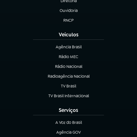
Diretoria
(abre em nova aba)
Ouvidoria
(abre em nova aba)
RNCP
(abre em nova aba)
Veículos
Agência Brasil
(abre em nova aba)
Rádio MEC
Rádio Nacional
(abre em nova aba)
Radioagência Nacional
(abre em nova aba)
TV Brasil
(abre em nova aba)
TV Brasil Internacional
(abre em nova aba)
Serviços
A Voz do Brasil
(abre em nova aba)
Agência GOV
(abre em nova aba)