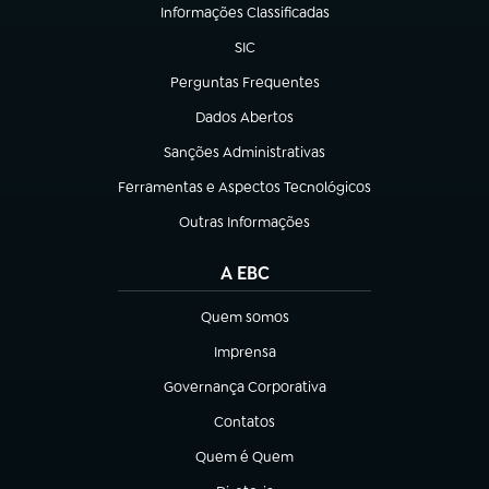
Informações Classificadas
(abre em nova aba)
SIC
(abre em nova aba)
Perguntas Frequentes
(abre em nova aba)
Dados Abertos
(abre em nova aba)
Sanções Administrativas
(abre em nova aba)
Ferramentas e Aspectos Tecnológicos
(abre em nova aba)
Outras Informações
(abre em nova aba)
A EBC
Quem somos
(abre em nova aba)
Imprensa
(abre em nova aba)
Governança Corporativa
(abre em nova aba)
Contatos
(abre em nova aba)
Quem é Quem
(abre em nova aba)