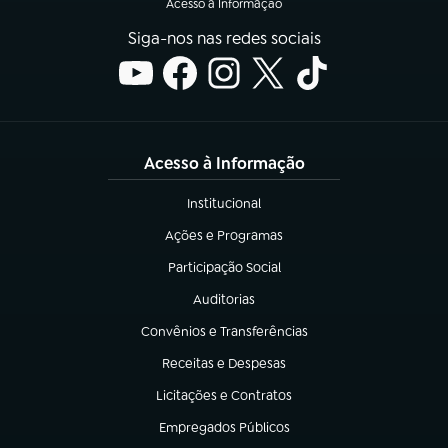
Acesso à Informação
Siga-nos nas redes sociais
Acesso à Informação
Institucional
(abre em nova aba)
Ações e Programas
(abre em nova aba)
Participação Social
(abre em nova aba)
Auditorias
(abre em nova aba)
Convênios e Transferências
(abre em nova aba)
Receitas e Despesas
(abre em nova aba)
Licitações e Contratos
(abre em nova aba)
Empregados Públicos
(abre em nova aba)