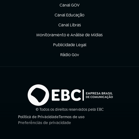
Canal GOV
(abre em nova aba)
Canal Educação
(abre em nova aba)
Canal Libras
(abre em nova aba)
Monitoramento e Análise de Mídias
(abre em nova aba)
Publicidade Legal
(abre em nova aba)
Rádio Gov
(abre em nova aba)
© Todos os direitos reservados pela EBC
Política de Privacidade
Termos de uso
(abre em nova aba)
(abre em nova aba)
Preferências de privacidade