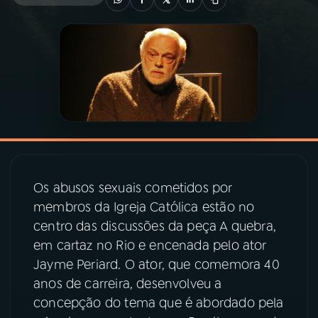
03
PROGRAMAÇÃO
04
PROGRAMAS
05
PODCASTS
06
VIDEOCASTS
Os abusos sexuais cometidos por
membros da Igreja Católica estão no
07
ÚLTIMAS
centro das discussões da peça A quebra,
em cartaz no Rio e encenada pelo ator
Jayme Periard. O ator, que comemora 40
08
PRÊMIO RÁDIO MEC
anos de carreira, desenvolveu a
concepção do tema que é abordado pela
ACOMPANHE A RÁDIO MEC