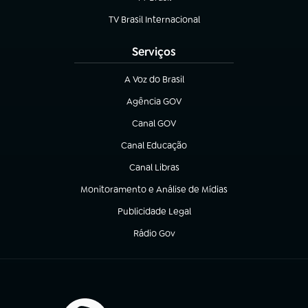
(abre em nova aba)
TV Brasil Internacional
(abre em nova aba)
Serviços
A Voz do Brasil
(abre em nova aba)
Agência GOV
(abre em nova aba)
Canal GOV
(abre em nova aba)
Canal Educação
(abre em nova aba)
Canal Libras
(abre em nova aba)
Monitoramento e Análise de Mídias
(abre em nova aba)
Publicidade Legal
(abre em nova aba)
Rádio Gov
(abre em nova aba)