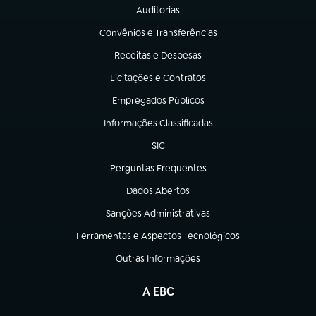
Auditorias
(abre em nova aba)
Convênios e Transferências
(abre em nova aba)
Receitas e Despesas
(abre em nova aba)
Licitações e Contratos
(abre em nova aba)
Empregados Públicos
(abre em nova aba)
Informações Classificadas
(abre em nova aba)
SIC
(abre em nova aba)
Perguntas Frequentes
(abre em nova aba)
Dados Abertos
(abre em nova aba)
Sanções Administrativas
(abre em nova aba)
Ferramentas e Aspectos Tecnológicos
(abre em nova aba)
Outras Informações
(abre em nova aba)
A EBC