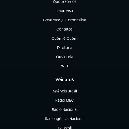
Quem somos
(abre em nova aba)
Imprensa
(abre em nova aba)
Governança Corporativa
(abre em nova aba)
Contatos
(abre em nova aba)
Quem é Quem
(abre em nova aba)
Diretoria
(abre em nova aba)
Ouvidoria
(abre em nova aba)
RNCP
(abre em nova aba)
Veículos
Agência Brasil
(abre em nova aba)
Rádio MEC
Rádio Nacional
(abre em nova aba)
Radioagência Nacional
(abre em nova aba)
TV Brasil