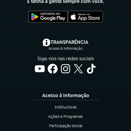
E tenha a gente sempre com você.
(abre em nova aba)
TRANSPARÊNCIA
Acesso à Informação
Siga-nos nas redes sociais
Acesso à Informação
Institucional
(abre em nova aba)
Ações e Programas
(abre em nova aba)
Participação Social
(abre em nova aba)