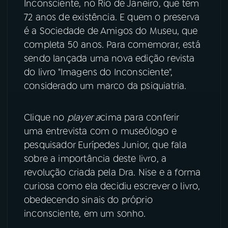
Inconsciente, no Rio de Janeiro, que tem
72 anos de existência. E quem o preserva
YouTube
Facebook
é a Sociedade de Amigos do Museu, que
completa 50 anos. Para comemorar, está
Instagram
X
sendo lançada uma nova edição revista
do livro "Imagens do Inconsciente",
TikTok
considerado um marco da psiquiatria.
Clique no
player a
cima para conferir
uma entrevista com o museólogo e
pesquisador Eurípedes Junior, que fala
sobre a importância deste livro, a
revolução criada pela Dra. Nise e a forma
curiosa como ela decidiu escrever o livro,
obedecendo sinais do próprio
inconsciente, em um sonho.