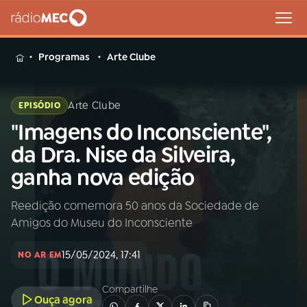
MENU
Programas
Arte Clube
Arte Clube
EPISÓDIO
"Imagens do Inconsciente",
Buscar
na
da Dra. Nise da Silveira,
Rádio
Buscar
ganha nova edição
MEC
Reedição comemora 50 anos da Sociedade de
Início
AO VIVO
Amigos do Museu do Inconsciente
01
INÍCIO
15/05/2024, 17:41
NO AR EM
Compartilhe
02
A RÁDIO
Ouça agora