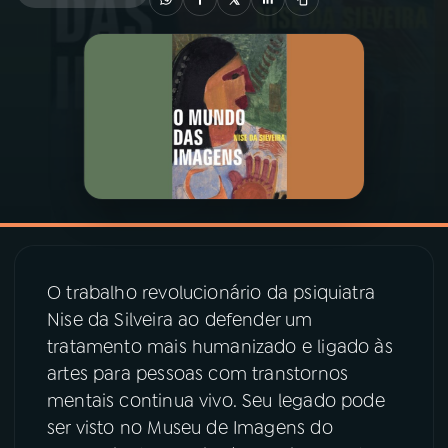
03
PROGRAMAÇÃO
04
PROGRAMAS
05
PODCASTS
06
VIDEOCASTS
O trabalho revolucionário da psiquiatra
07
ÚLTIMAS
Nise da Silveira ao defender um
tratamento mais humanizado e ligado às
artes para pessoas com transtornos
08
PRÊMIO RÁDIO MEC
mentais continua vivo. Seu legado pode
ser visto no Museu de Imagens do
ACOMPANHE A RÁDIO MEC