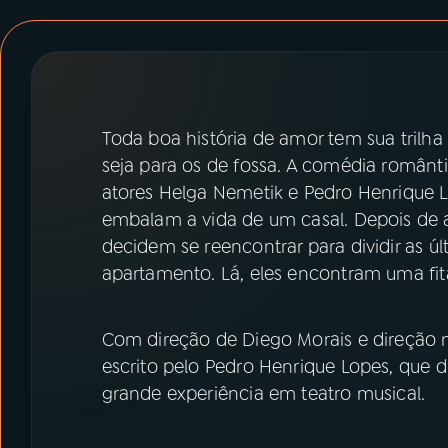
07
ÚLTIMAS
08
PRÊMIO RÁDIO MEC
Toda boa história de amor tem sua trilh
ACOMPANHE A RÁDIO MEC
seja para os de fossa. A comédia românti
YouTube
Facebook
atores Helga Nemetik e Pedro Henrique
embalam a vida de um casal. Depois de 
Instagram
X
decidem se reencontrar para dividir as 
apartamento. Lá, eles encontram uma fita
TikTok
Com direção de Diego Morais e direção m
escrito pelo Pedro Henrique Lopes, que
grande experiência em teatro musical.