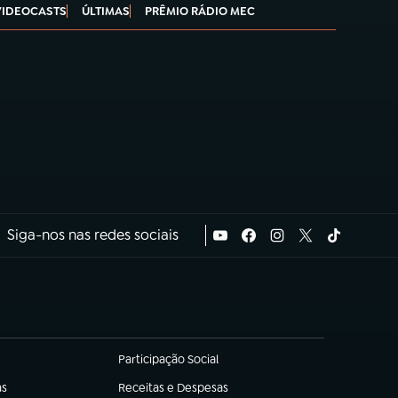
VIDEOCASTS
ÚLTIMAS
PRÊMIO RÁDIO MEC
Siga-nos nas redes sociais
Participação Social
(abre em nova aba)
as
Receitas e Despesas
(abre em nova aba)