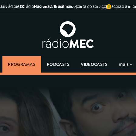
asil
rádio
MEC
rádio
Nacional
tv
Brasil
carta de serviço
acesso à inf
mais
PROGRAMAS
PODCASTS
VIDEOCASTS
mais