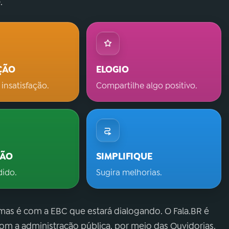
.
ÇÃO
ELOGIO
 insatisfação.
Compartilhe algo positivo.
ÇÃO
SIMPLIFIQUE
dido.
Sugira melhorias.
 mas é com a EBC que estará dialogando. O Fala.BR é
m a administração pública, por meio das Ouvidorias.