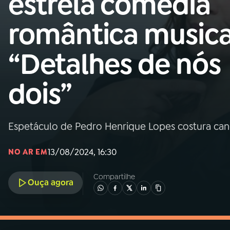
estrela comédia
MEC
romântica musica
01
INÍCIO
“Detalhes de nós
02
A RÁDIO
dois”
03
PROGRAMAÇÃO
Espetáculo de Pedro Henrique Lopes costura ca
04
PROGRAMAS
13/08/2024, 16:30
NO AR EM
05
PODCASTS
Compartilhe
Ouça agora
06
VIDEOCASTS