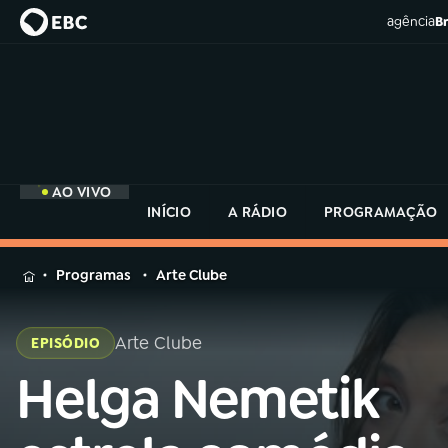
agência
Br
AO VIVO
INÍCIO
A RÁDIO
PROGRAMAÇÃO
MENU
Programas
Arte Clube
Buscar
na
Arte Clube
EPISÓDIO
Rádio
Buscar
MEC
Helga Nemetik
Buscar
na
Rádio
Início
AO VIVO