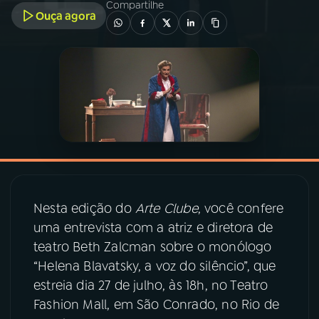
Compartilhe
Ouça agora
03
PROGRAMAÇÃO
04
PROGRAMAS
05
PODCASTS
06
VIDEOCASTS
Nesta edição do
Arte Clube
, você confere
07
ÚLTIMAS
uma entrevista com a atriz e diretora de
teatro Beth Zalcman sobre o monólogo
“Helena Blavatsky, a voz do silêncio”, que
08
PRÊMIO RÁDIO MEC
estreia dia 27 de julho, às 18h, no Teatro
Fashion Mall, em São Conrado, no Rio de
ACOMPANHE A RÁDIO MEC