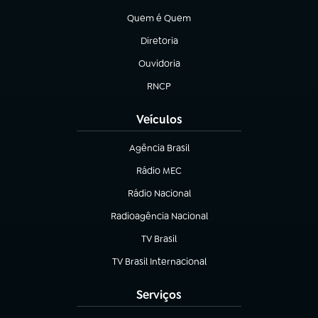
Quem é Quem
(abre em nova aba)
Diretoria
(abre em nova aba)
Ouvidoria
(abre em nova aba)
RNCP
(abre em nova aba)
Veículos
Agência Brasil
(abre em nova aba)
Rádio MEC
Rádio Nacional
(abre em nova aba)
Radioagência Nacional
(abre em nova aba)
TV Brasil
(abre em nova aba)
TV Brasil Internacional
(abre em nova aba)
Serviços