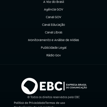
A Voz do Brasil
(abre em nova aba)
Agência GOV
(abre em nova aba)
Canal GOV
(abre em nova aba)
Canal Educação
(abre em nova aba)
Canal Libras
(abre em nova aba)
Monitoramento e Análise de Mídias
(abre em nova aba)
Publicidade Legal
(abre em nova aba)
Rádio Gov
(abre em nova aba)
© Todos os direitos reservados pela EBC
Política de Privacidade
Termos de uso
(abre em nova aba)
(abre em nova aba)