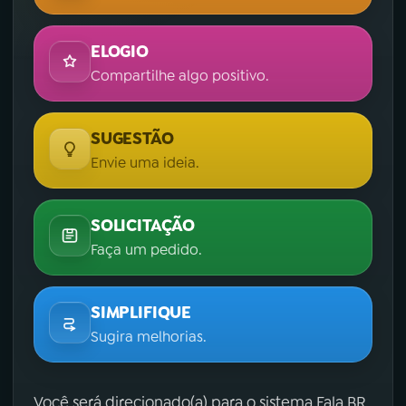
ELOGIO
Compartilhe algo positivo.
SUGESTÃO
Envie uma ideia.
SOLICITAÇÃO
Faça um pedido.
SIMPLIFIQUE
Sugira melhorias.
Você será direcionado(a) para o sistema Fala.BR,