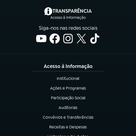
(abre em nova aba)
TRANSPARÊNCIA
Acesso à Informação
Siga-nos nas redes sociais
Acesso à Informação
Institucional
(abre em nova aba)
Ações e Programas
(abre em nova aba)
Participação Social
(abre em nova aba)
Auditorias
(abre em nova aba)
Convênios e Transferências
(abre em nova aba)
Receitas e Despesas
(abre em nova aba)