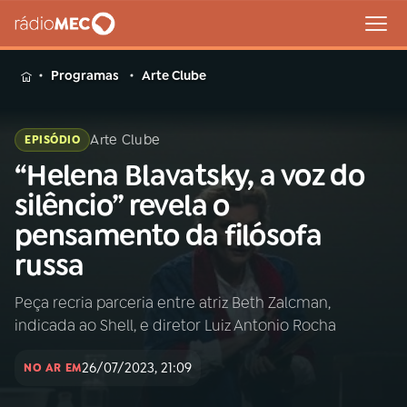
MENU
Programas
Arte Clube
Arte Clube
EPISÓDIO
“Helena Blavatsky, a voz do
Buscar
na
silêncio” revela o
Rádio
Buscar
pensamento da filósofa
MEC
russa
Início
AO VIVO
Peça recria parceria entre atriz Beth Zalcman,
indicada ao Shell, e diretor Luiz Antonio Rocha
01
INÍCIO
26/07/2023, 21:09
NO AR EM
02
A RÁDIO