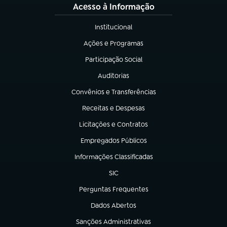
Acesso à Informação
Institucional
(abre em nova aba)
Ações e Programas
(abre em nova aba)
Participação Social
(abre em nova aba)
Auditorias
(abre em nova aba)
Convênios e Transferências
(abre em nova aba)
Receitas e Despesas
(abre em nova aba)
Licitações e Contratos
(abre em nova aba)
Empregados Públicos
(abre em nova aba)
Informações Classificadas
(abre em nova aba)
SIC
(abre em nova aba)
Perguntas Frequentes
(abre em nova aba)
Dados Abertos
(abre em nova aba)
Sanções Administrativas
(abre em nova aba)