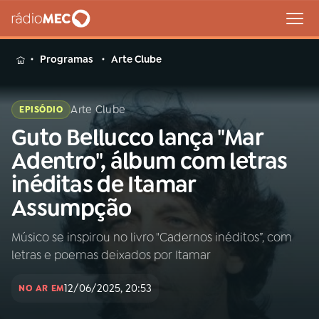
MENU
Programas
Arte Clube
Arte Clube
EPISÓDIO
Guto Bellucco lança "Mar
Buscar
na
Adentro", álbum com letras
Rádio
Buscar
inéditas de Itamar
MEC
Assumpção
Início
AO VIVO
Músico se inspirou no livro "Cadernos inéditos”, com
letras e poemas deixados por Itamar
01
INÍCIO
12/06/2025, 20:53
NO AR EM
02
A RÁDIO