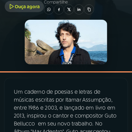
Compartilhe
Ouça agora
03
PROGRAMAÇÃO
04
PROGRAMAS
05
PODCASTS
06
VIDEOCASTS
Um caderno de poesias e letras de
07
ÚLTIMAS
músicas escritas por Itamar Assumpção,
entre 1986 e 2003, e lançado em livro em
08
PRÊMIO RÁDIO MEC
2013, inspirou o cantor e compositor Guto
Bellucco em seu novo trabalho. No
álbum "Mar Adentro", Guto acrescentou
ACOMPANHE A RÁDIO MEC