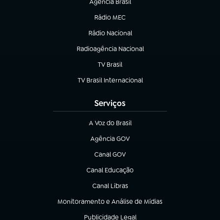
Agência Brasil
(abre em nova aba)
Rádio MEC
Rádio Nacional
(abre em nova aba)
Radioagência Nacional
(abre em nova aba)
TV Brasil
(abre em nova aba)
TV Brasil Internacional
(abre em nova aba)
Serviços
A Voz do Brasil
(abre em nova aba)
Agência GOV
(abre em nova aba)
Canal GOV
(abre em nova aba)
Canal Educação
(abre em nova aba)
Canal Libras
(abre em nova aba)
Monitoramento e Análise de Mídias
(abre em nova aba)
Publicidade Legal