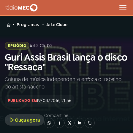
MENU
Programas
Arte Clube
Arte Clube
EPISÓDIO
Guri Assis Brasil lança o disco
Buscar
na
"Ressaca"
Rádio
Buscar
MEC
Coluna de música independente enfoca o trabalho
do artista gaúcho
Início
AO VIVO
19/08/2016, 21:56
PUBLICADO EM
01
INÍCIO
Compartilhe
Ouça agora
02
A RÁDIO