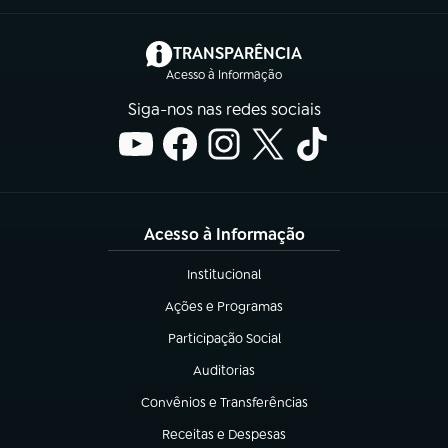
(abre em nova aba)
TRANSPARÊNCIA
Acesso à Informação
Siga-nos nas redes sociais
Acesso à Informação
Institucional
(abre em nova aba)
Ações e Programas
(abre em nova aba)
Participação Social
(abre em nova aba)
Auditorias
(abre em nova aba)
Convênios e Transferências
(abre em nova aba)
Receitas e Despesas
(abre em nova aba)