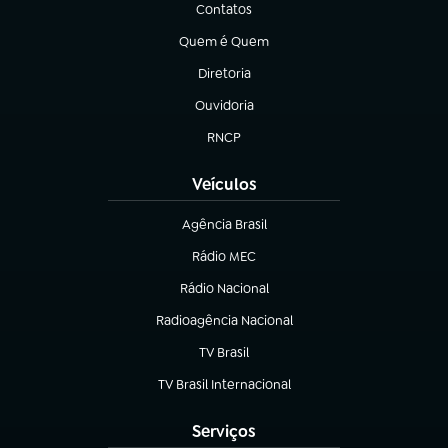
Contatos
(abre em nova aba)
Quem é Quem
(abre em nova aba)
Diretoria
(abre em nova aba)
Ouvidoria
(abre em nova aba)
RNCP
(abre em nova aba)
Veículos
Agência Brasil
(abre em nova aba)
Rádio MEC
Rádio Nacional
(abre em nova aba)
Radioagência Nacional
(abre em nova aba)
TV Brasil
(abre em nova aba)
TV Brasil Internacional
(abre em nova aba)
Serviços