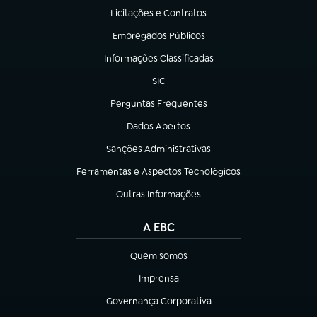
Licitações e Contratos
(abre em nova aba)
Empregados Públicos
(abre em nova aba)
Informações Classificadas
(abre em nova aba)
SIC
(abre em nova aba)
Perguntas Frequentes
(abre em nova aba)
Dados Abertos
(abre em nova aba)
Sanções Administrativas
(abre em nova aba)
Ferramentas e Aspectos Tecnológicos
(abre em nova aba)
Outras Informações
(abre em nova aba)
A EBC
Quem somos
(abre em nova aba)
Imprensa
(abre em nova aba)
Governança Corporativa
(abre em nova aba)