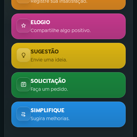
Registre sua insatisfação.
ELOGIO
Compartilhe algo positivo.
SUGESTÃO
Envie uma ideia.
SOLICITAÇÃO
Faça um pedido.
SIMPLIFIQUE
Sugira melhorias.