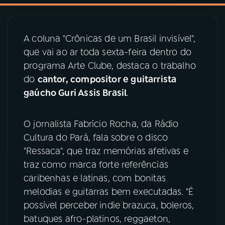
03
PROGRAMAÇÃO
A coluna "Crônicas de um Brasil invisível",
que vai ao ar toda sexta-feira dentro do
04
PROGRAMAS
programa Arte Clube, destaca o trabalho
do
cantor, compositor e guitarrista
05
PODCASTS
gaúcho Guri Assis Brasil
.
O jornalista Fabrício Rocha, da Rádio
06
VIDEOCASTS
Cultura do Pará, fala sobre o disco
"Ressaca", que traz memórias afetivas e
07
ÚLTIMAS
traz como marca forte referências
caribenhas e latinas, com bonitas
08
PRÊMIO RÁDIO MEC
melodias e guitarras bem executadas. "É
possível perceber indie brazuca, boleros,
batuques afro-platinos, reggaeton,
ACOMPANHE A RÁDIO MEC