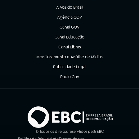
A Voz do Brasil
(abre em nova aba)
Agência GOV
(abre em nova aba)
Canal GOV
(abre em nova aba)
Canal Educação
(abre em nova aba)
Canal Libras
(abre em nova aba)
Monitoramento e Análise de Mídias
(abre em nova aba)
Publicidade Legal
(abre em nova aba)
Rádio Gov
(abre em nova aba)
© Todos os direitos reservados pela EBC