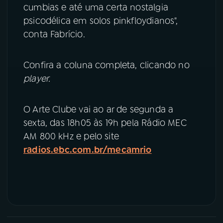
cumbias e até uma certa nostalgia
psicodélica em solos pinkfloydianos",
YouTube
Facebook
conta Fabrício.
Instagram
X
Confira a coluna completa, clicando no
TikTok
player.
O Arte Clube vai ao ar de segunda a
sexta, das 18h05 às 19h pela Rádio MEC
AM 800 kHz e pelo site
radios.ebc.com.br/mecamrio